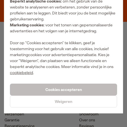
Beperkt analytische cookies:
om het gebruik van de
Zevenheuvelenweg 25
website te analyseren en verbeteren, zonder persoonlijke
5048 AN Tilburg
profielen aan te leggen. Dit biedt voor jou de best mogelijke
gebruikerservaring.
Marketing cookies:
voor het tonen van gepersonaliseerde
advertenties en het volgen van je internetgedrag.
Ons Assortiment
Door op "Cookies accepteren" te klikken, geef je
Luchtgereedschap
Handgereedschap
toestemming voor het gebruik van alle cookies, inclusief
Elektra
Meetgereedschap
marketingcookies voor advertentiepersonalisatie. Kies je
Reiniging
Elektrisch gereedschap
voor "Weigeren", dan plaatsen we alleen functionele en
Klimaatbeheersing
Accu gereedschap
beperkt analytische cookies. Meer informatie vind je in ons
Bevestigingsmateriaal
Accessoires
cookiebeleid
.
PBM en werkkleding
Tuingereedschap
Transport en werkplaats
Verf & verfbenodigdheden
Cookies accepteren
Hulp & contact
Fixami
Weigeren
Klantenservice
Advies
Betaalmogelijkheden
Nieuws
Verzenden
Showroom
Garantie
Over ons
Reparatieservice
Reviews