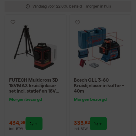
Vandaag voor 22:00u besteld = morgen in huis
FUTECH Multicross 3D
Bosch GLL 3-80
18VMAX kruislijnlaser
Kruislijnlaser in koffer -
set incl. statief en 18V
40m
batterij adapter - groen
Morgen bezorgd
Morgen bezorgd
- 70m - 3 lijnen
434
,
335
,
39
92
incl. BTW
incl. BTW