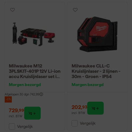
Milwaukee M12
Milwaukee CLL-C
3PLSKIT-401P 12V Li-ion
Kruislijnlaser - 2 lijnen -
accu Kruislijnlaser set in
30m - Groen - IP54
PACKOUT koffer -
Morgen bezorgd
Morgen bezorgd
Groen - 38m - 3 lijnen -
IP54
Afgelopen 30 dgn
742,99
-1%
202
,
93
729
,
99
incl. BTW
incl. BTW
Vergelijk
Vergelijk