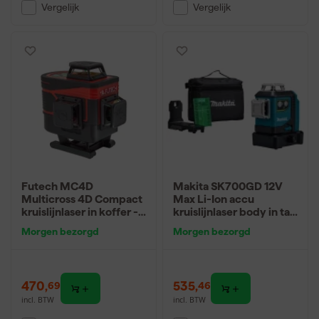
Vergelijk
Vergelijk
Futech MC4D
Makita SK700GD 12V
Multicross 4D Compact
Max Li-Ion accu
kruislijnlaser in koffer -
kruislijnlaser body in tas
groen - 150m - 4 lijnen
- zelfnivellerend - groen
Morgen bezorgd
Morgen bezorgd
3x360° - 35m
470
,
535
,
69
46
incl. BTW
incl. BTW