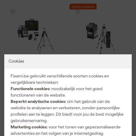
Gratis product
Cookies
Laserliner 036.295A
Laserliner SuperPlane-
CompactPlane-Laser
Laser 3G Multi-18V
Fixami.be gebruikt verschillende soorten cookies en
3G Pro - Groen - 30 m +
Kruislijnlaser incl. statief
vergelijkbare technieken:
VarioStand L
in tas - 3 lijnen - groen -
Functionele cookies:
noodzakelijk voor het goed
Morgen bezorgd
Morgen bezorgd
Laserstatief
30m
functioneren van de website.
Afgelopen 30 dgn
339,99
Afgelopen 30 dgn
261,99
Beperkt analytische cookies:
om het gebruik van de
-5%
59,00 voordeel
website te analyseren en verbeteren, zonder persoonlijke
profielen aan te leggen. Dit biedt voor jou de best mogelijke
319
,
202
,
99
99
gebruikerservaring.
incl. BTW
incl. BTW
Marketing cookies:
voor het tonen van gepersonaliseerde
Vergelijk
Vergelijk
advertenties en het volgen van je internetgedrag.