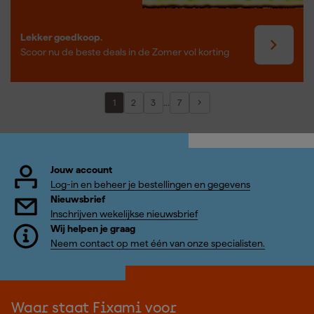
Lekker goedkoop.
Scoor nu de beste deals in de Zomer vol korting
...
1
2
3
7
Jouw account
Log-in en beheer je bestellingen en gegevens
Nieuwsbrief
Inschrijven wekelijkse nieuwsbrief
Wij helpen je graag
Neem contact op met één van onze specialisten.
Waar staat Fixami voor