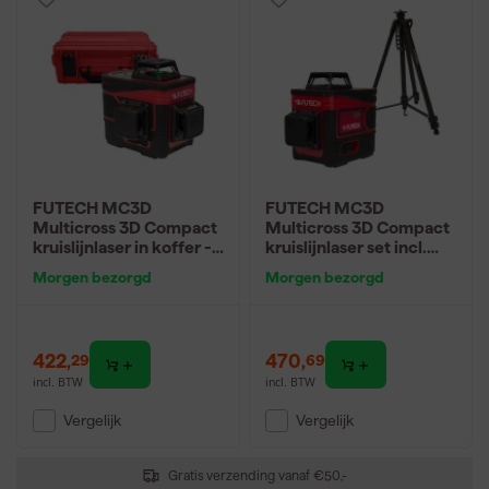
FUTECH MC3D
FUTECH MC3D
Multicross 3D Compact
Multicross 3D Compact
kruislijnlaser in koffer -
kruislijnlaser set incl.
groen - 2x 150m - 3
statief in koffer - groen -
Morgen bezorgd
Morgen bezorgd
lijnen
2x 150m - 3 lijnen
422
,
470
,
29
69
incl. BTW
incl. BTW
Vergelijk
Vergelijk
Gratis verzending vanaf €50,-