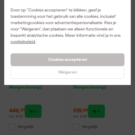
Door op "Cookies accepteren" te klikken, geef je
toestemming voor het gebruik van alle cookies, inclusief
marketingcookies voor advertentiepersonalisatie. Kies je
voor "Weigeren", dan plaatsen we alleen functionele en
beperkt analytische cookies. Meer informatie vind je in ons
cookiebeleid
.
Cookies accepteren
Laserliner PowerPlane-
FUTECH MC4D
Weigeren
Laser 3G Multi-18V
Multicross 4D Compact
Kruislijnlaser in L-Boxx -
kruislijnlaser set incl.
3 lijnen - groen - 60m -
statief in koffer - groen -
Morgen bezorgd
Morgen bezorgd
IP54
150m - 3 lijnen
446
,
519
,
91
09
incl. BTW
incl. BTW
Vergelijk
Vergelijk