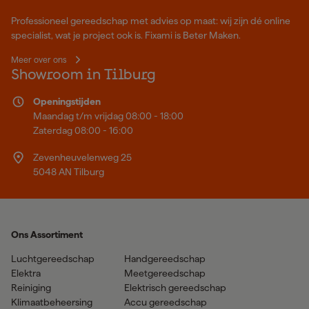
Professioneel gereedschap met advies op maat: wij zijn dé online
specialist, wat je project ook is. Fixami is Beter Maken.
Meer over ons
Showroom in Tilburg
Openingstijden
Maandag t/m vrijdag 08:00 - 18:00
Zaterdag 08:00 - 16:00
Zevenheuvelenweg 25
5048 AN Tilburg
Ons Assortiment
Luchtgereedschap
Handgereedschap
Elektra
Meetgereedschap
Reiniging
Elektrisch gereedschap
Klimaatbeheersing
Accu gereedschap