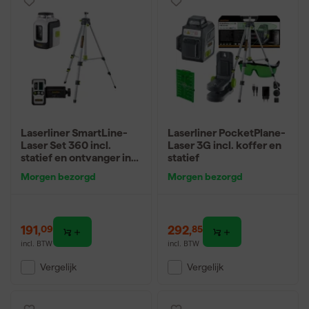
Laserliner SmartLine-
Laserliner PocketPlane-
Laser Set 360 incl.
Laser 3G incl. koffer en
statief en ontvanger in
statief
tas - groen - 30m - 2
Morgen bezorgd
Morgen bezorgd
lijnen
191
,
292
,
09
85
incl. BTW
incl. BTW
Vergelijk
Vergelijk