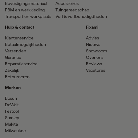
Bevestigingsmateriaal
Accessoires
PBM en werkkleding
Tuingereedschap
Transport en werkplaats
Verf & verfbenodigdheden
Hulp & contact
Fixami
Klantenservice
Advies
Betaalmogelijkheden
Nieuws
Verzenden
Showroom
Garantie
Over ons
Reparatieservice
Reviews
Zakelijk
Vacatures
Retourneren
Merken
Bosch
DeWalt
Festool
Stanley
Makita
Milwaukee