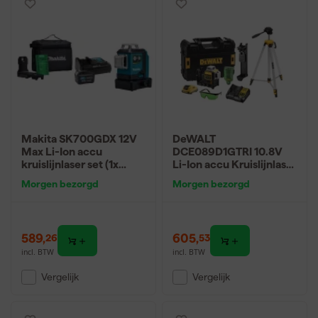
Makita SK700GDX 12V
DeWALT
Max Li-Ion accu
DCE089D1GTRI 10.8V
kruislijnlaser set (1x
Li-Ion accu Kruislijnlaser
4.0Ah) in tas -
in koffer (1x 2,0Ah accu)
Morgen bezorgd
Morgen bezorgd
zelfnivellerend - groen
+ statief - 30m
3x360° - 35m
589
,
605
,
26
53
incl. BTW
incl. BTW
Vergelijk
Vergelijk