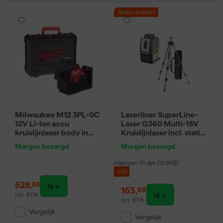
Gratis product
Milwaukee M12 3PL-0C
Laserliner SuperLine-
12V Li-Ion accu
Laser G360 Multi-18V
kruislijnlaser body in
Kruislijnlaser incl. statief
koffer - 3 lijnen - Groen
in tas - 2 lijnen - groen -
Morgen bezorgd
Morgen bezorgd
- 38m
30m
Afgelopen 30 dgn
212,99
-23%
528
,
88
163
,
69
incl. BTW
incl. BTW
Vergelijk
Vergelijk