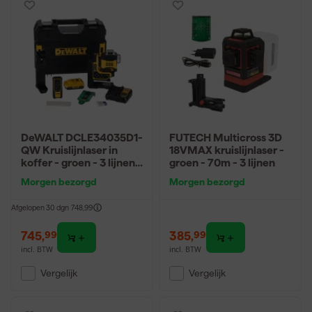
DeWALT DCLE34035D1-
FUTECH Multicross 3D
QW Kruislijnlaser in
18VMAX kruislijnlaser -
koffer - groen - 3 lijnen -
groen - 70m - 3 lijnen
80m - IP54
Morgen bezorgd
Morgen bezorgd
Afgelopen 30 dgn
748,99
745
,
385
,
99
99
incl. BTW
incl. BTW
Vergelijk
Vergelijk