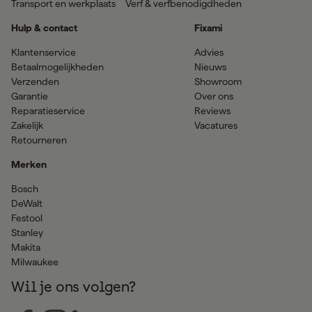
Transport en werkplaats
Verf & verfbenodigdheden
Hulp & contact
Fixami
Klantenservice
Advies
Betaalmogelijkheden
Nieuws
Verzenden
Showroom
Garantie
Over ons
Reparatieservice
Reviews
Zakelijk
Vacatures
Retourneren
Merken
Bosch
DeWalt
Festool
Stanley
Makita
Milwaukee
Wil je ons volgen?