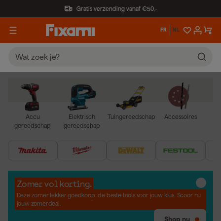
Gratis verzending vanaf €50,-
FR
NL
Accu
Elektrisch
Tuingereedschap
Accessoires
Tr
gereedschap
gereedschap
we
Zomer vol korting.
Deze zomer lekker goedkoop: de beste tools voor jouw klus. Scoor nu
jouw zomerdeal.
Shop nu