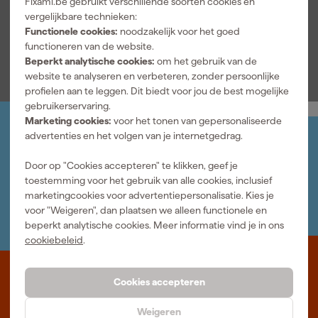
Fixami.be gebruikt verschillende soorten cookies en
vergelijkbare technieken:
Mijn verlanglijstje
Functionele cookies:
noodzakelijk voor het goed
functioneren van de website.
Alle merken
Beperkt analytische cookies:
om het gebruik van de
website te analyseren en verbeteren, zonder persoonlijke
profielen aan te leggen. Dit biedt voor jou de best mogelijke
gebruikerservaring.
Marketing cookies:
voor het tonen van gepersonaliseerde
advertenties en het volgen van je internetgedrag.
Jouw account
Log-in en beheer je bestellingen en gegevens
Door op "Cookies accepteren" te klikken, geef je
Nieuwsbrief
toestemming voor het gebruik van alle cookies, inclusief
Inschrijven wekelijkse nieuwsbrief
marketingcookies voor advertentiepersonalisatie. Kies je
Wij helpen je graag
voor "Weigeren", dan plaatsen we alleen functionele en
Neem contact op met één van onze specialisten.
beperkt analytische cookies. Meer informatie vind je in ons
cookiebeleid
.
Waar staat Fixami voor
Cookies accepteren
Professioneel gereedschap met advies op maat: wij zijn dé online
Weigeren