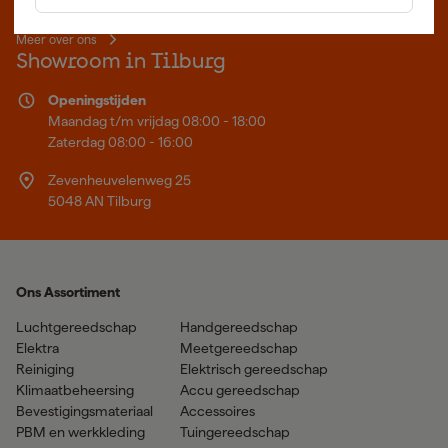
specialist, wat je project ook is. Fixami is Beter Maken.
Meer over ons
Showroom in Tilburg
Openingstijden
Maandag t/m vrijdag 08:00 - 18:00
Zaterdag 08:00 - 16:00
Zevenheuvelenweg 25
5048 AN Tilburg
Ons Assortiment
Luchtgereedschap
Handgereedschap
Elektra
Meetgereedschap
Reiniging
Elektrisch gereedschap
Klimaatbeheersing
Accu gereedschap
Bevestigingsmateriaal
Accessoires
PBM en werkkleding
Tuingereedschap