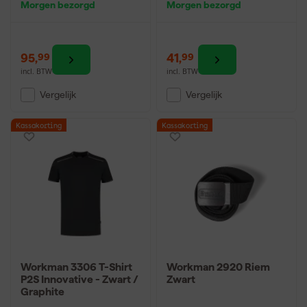
Morgen bezorgd
Morgen bezorgd
95
,
41
,
99
99
incl. BTW
incl. BTW
Vergelijk
Vergelijk
Kassakorting
Kassakorting
Workman 3306 T-Shirt
Workman 2920 Riem
P2S Innovative - Zwart /
Zwart
Graphite