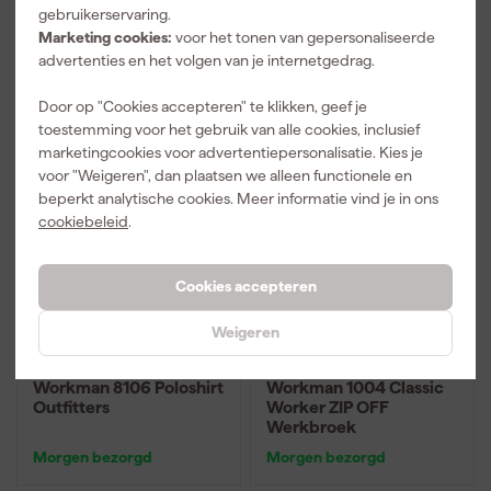
gebruikerservaring.
Marketing cookies:
voor het tonen van gepersonaliseerde
20
,
92
,
66
95
advertenties en het volgen van je internetgedrag.
incl. BTW
incl. BTW
Door op "Cookies accepteren" te klikken, geef je
Vergelijk
Vergelijk
toestemming voor het gebruik van alle cookies, inclusief
marketingcookies voor advertentiepersonalisatie. Kies je
Kassakorting
Kassakorting
voor "Weigeren", dan plaatsen we alleen functionele en
beperkt analytische cookies. Meer informatie vind je in ons
cookiebeleid
.
Cookies accepteren
Weigeren
Workman 8106 Poloshirt
Workman 1004 Classic
Outfitters
Worker ZIP OFF
Werkbroek
Morgen bezorgd
Morgen bezorgd