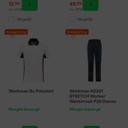
12
,
49
,
99
99
incl. BTW
incl. BTW
Vergelijk
Vergelijk
Kassakorting
Kassakorting
Workman Bc Poloshirt
Workman 90251
STRETCH Worker
Werkbroek P2S Dames
Morgen bezorgd
Morgen bezorgd