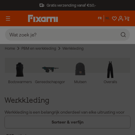
Gratis verzending vanaf €50,-
FR
NL
Home
PBM en werkkleding
Werkkleding
Bodywarmers
Gereedschapsgordels
Mutsen
Overalls
Werkkleding
Werkkleding is een belangrijk onderdeel van elke uitrusting voor
vakmensen die dagelijks fysiek werk verrichten. Van werkbroeken
Sorteer & verfijn
tot thermokleding en van werkjassen tot bodywarmers: goede
werkkleding biedt bescherming, comfort en bewegingsvrijheid.