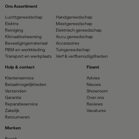
Ons Assortiment
Luchtgereedschap
Handgereedschap
Elektra
Meetgereedschap
Reiniging
Elektrisch gereedschap
Klimaatbeheersing
Accu gereedschap
Bevestigingsmateriaal
Accessoires
PBM en werkkleding
Tuingereedschap
Transport en werkplaats
Verf & verfbenodigdheden
Hulp & contact
Fixami
Klantenservice
Advies
Betaalmogelijkheden
Nieuws
Verzenden
Showroom
Garantie
Over ons
Reparatieservice
Reviews
Zakelijk
Vacatures
Retourneren
Merken
Bosch