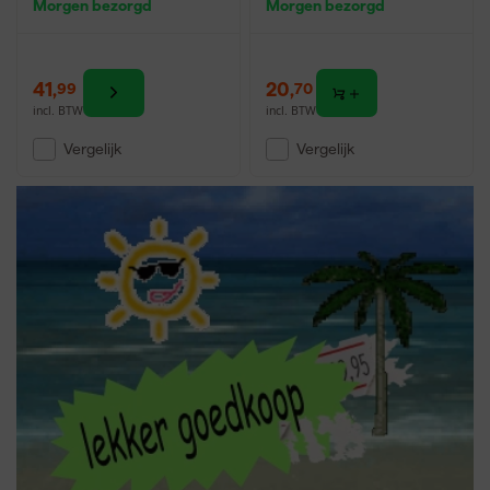
Morgen bezorgd
Morgen bezorgd
41
,
20
,
99
70
incl. BTW
incl. BTW
Vergelijk
Vergelijk