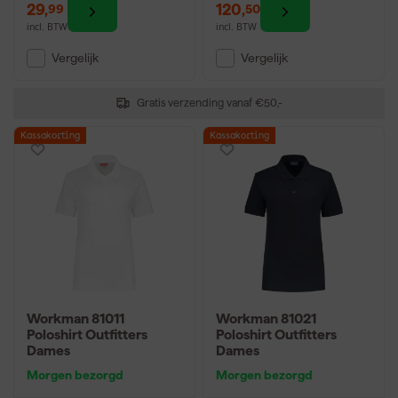
29
,
120
,
99
50
incl. BTW
incl. BTW
Vergelijk
Vergelijk
Gratis verzending vanaf €50,-
Kassakorting
Kassakorting
Workman 81011
Workman 81021
Poloshirt Outfitters
Poloshirt Outfitters
Dames
Dames
Morgen bezorgd
Morgen bezorgd