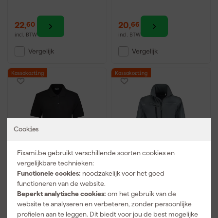
22
,
20
,
60
66
incl. BTW
incl. BTW
Vergelijk
Vergelijk
Kassakorting
Kassakorting
Cookies
Fixami.be gebruikt verschillende soorten cookies en
vergelijkbare technieken:
Workman 81061
Functionele cookies:
noodzakelijk voor het goed
Workman 25271
Poloshirt Outfitters
Softshell Jacket Dames
functioneren van de website.
Dames
Beperkt analytische cookies:
om het gebruik van de
website te analyseren en verbeteren, zonder persoonlijke
Morgen bezorgd
Morgen bezorgd
profielen aan te leggen. Dit biedt voor jou de best mogelijke