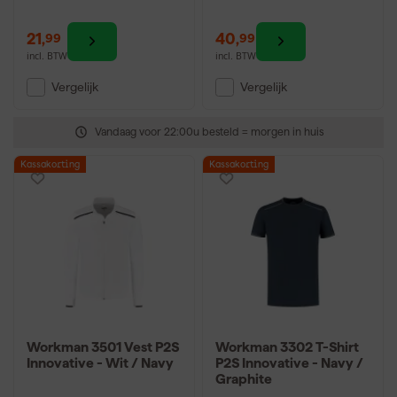
21
,
40
,
99
99
incl. BTW
incl. BTW
Vergelijk
Vergelijk
Vandaag voor 22:00u besteld = morgen in huis
Kassakorting
Kassakorting
Workman 3501 Vest P2S
Workman 3302 T-Shirt
Innovative - Wit / Navy
P2S Innovative - Navy /
Graphite