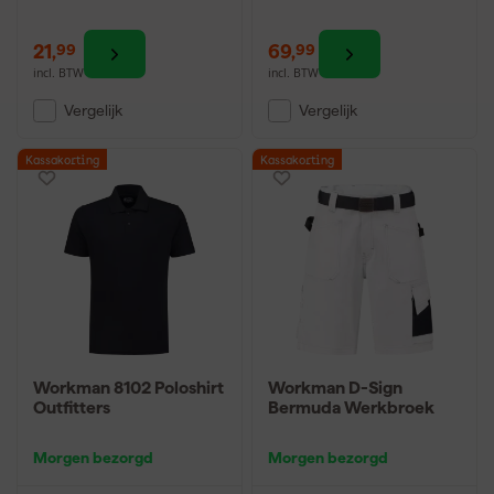
21
,
69
,
99
99
incl. BTW
incl. BTW
Vergelijk
Vergelijk
Kassakorting
Kassakorting
Workman 8102 Poloshirt
Workman D-Sign
Outfitters
Bermuda Werkbroek
Morgen bezorgd
Morgen bezorgd