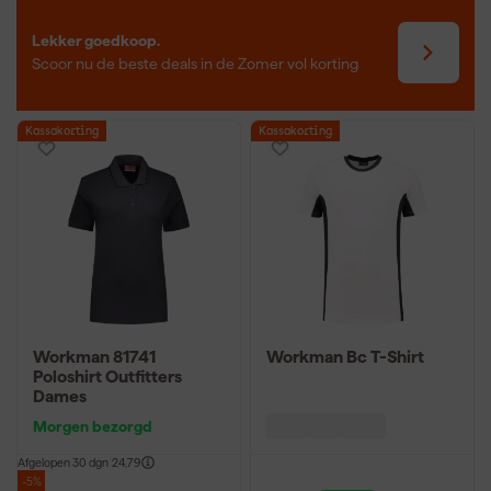
Lekker goedkoop.
Scoor nu de beste deals in de Zomer vol korting
Kassakorting
Kassakorting
Workman 81741
Workman Bc T-Shirt
Poloshirt Outfitters
Dames
Morgen bezorgd
Afgelopen 30 dgn
24,79
-5%