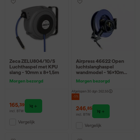
Zeca ZELU804/10/S
Airpress 46622 Open
Luchthaspel met KPU
luchtslanghaspel
slang - 10mm x 8+1,5m
wandmodel - 16x10mm
- 20m - 20bar
Morgen bezorgd
Morgen bezorgd
Afgelopen 30 dgn
262,55
-5%
165
,
39
246
,
85
incl. BTW
incl. BTW
Vergelijk
Vergelijk