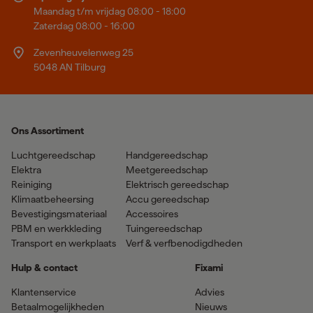
Maandag t/m vrijdag 08:00 - 18:00
Zaterdag 08:00 - 16:00
Zevenheuvelenweg 25
5048 AN Tilburg
Ons Assortiment
Luchtgereedschap
Handgereedschap
Elektra
Meetgereedschap
Reiniging
Elektrisch gereedschap
Klimaatbeheersing
Accu gereedschap
Bevestigingsmateriaal
Accessoires
PBM en werkkleding
Tuingereedschap
Transport en werkplaats
Verf & verfbenodigdheden
Hulp & contact
Fixami
Klantenservice
Advies
Betaalmogelijkheden
Nieuws