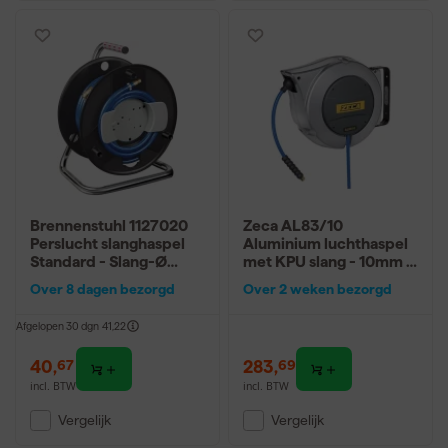
Brennenstuhl 1127020
Zeca AL83/10
Perslucht slanghaspel
Aluminium luchthaspel
Standard - Slang-Ø
met KPU slang - 10mm x
6/12mm Armatuur DIN -
16+1.5m
Over 8 dagen bezorgd
Over 2 weken bezorgd
20m
Afgelopen 30 dgn
41,22
40
,
283
,
67
69
incl. BTW
incl. BTW
Vergelijk
Vergelijk