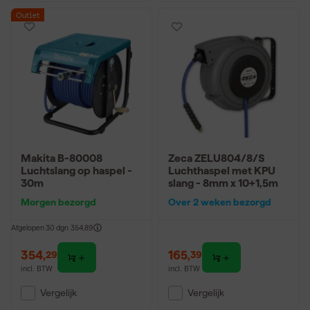
Outlet
Makita B-80008
Zeca ZELU804/8/S
Luchtslang op haspel -
Luchthaspel met KPU
30m
slang - 8mm x 10+1,5m
Morgen bezorgd
Over 2 weken bezorgd
Afgelopen 30 dgn
354,89
354
,
165
,
29
39
incl. BTW
incl. BTW
Vergelijk
Vergelijk