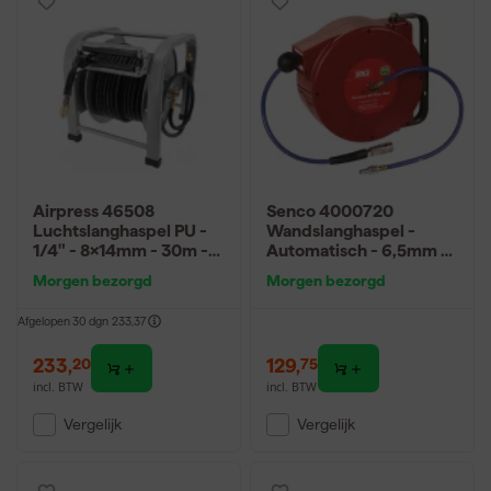
Airpress 46508
Senco 4000720
Luchtslanghaspel PU -
Wandslanghaspel -
1/4" - 8x14mm - 30m -
Automatisch - 6,5mm x
20bar
12m
Morgen bezorgd
Morgen bezorgd
Afgelopen 30 dgn
233,37
233
,
129
,
20
75
incl. BTW
incl. BTW
Vergelijk
Vergelijk