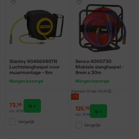
Stanley 9045698STN
Senco 4000730
Luchtslanghaspel voor
Mobiele slanghaspel -
muurmontage - 9m
8mm x 30m
Morgen bezorgd
Morgen bezorgd
Afgelopen 30 dgn
135,60
-7%
73
,
19
125
,
15
incl. BTW
incl. BTW
Vergelijk
Vergelijk