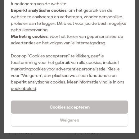
functioneren van de website.
Beperkt analytische cookies:
om het gebruik van de
website te analyseren en verbeteren, zonder persoonlijke
profielen aan te leggen. Dit biedt voor jou de best mogelijke
gebruikerservaring.
Marketing cookies:
voor het tonen van gepersonaliseerde
advertenties en het volgen van je internetgedrag.
Door op "Cookies accepteren" te klikken, geef je
toestemming voor het gebruik van alle cookies, inclusief
marketingcookies voor advertentiepersonalisatie. Kies je
DeWALT DWP-
Metabo SA 250
voor "Weigeren", dan plaatsen we alleen functionele en
CPACK30
Perslucht slanghaspel -
beperkt analytische cookies. Meer informatie vind je in ons
Luchtslanghaspel - 30m
8m x 8mm
- 3/8" - met spoel
cookiebeleid
.
Morgen bezorgd
Morgen bezorgd
Cookies accepteren
110
,
115
,
31
15
Weigeren
incl. BTW
incl. BTW
Vergelijk
Vergelijk