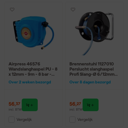
Airpress 46576
Brennenstuhl 1127010
Wandslanghaspel PU - 8
Perslucht slanghaspel
x 12mm - 9m - 8 bar -
Profi Slang-Ø 6/12mm
1/4"
Armatuur DIN - 20m
Over 2 weken bezorgd
Over 8 dagen bezorgd
56
,
56
,
37
27
incl. BTW
incl. BTW
Vergelijk
Vergelijk