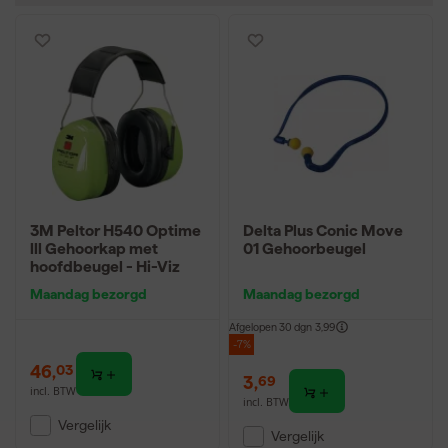
3M Peltor H540 Optime
Delta Plus Conic Move
lll Gehoorkap met
01 Gehoorbeugel
hoofdbeugel - Hi-Viz
Maandag bezorgd
Maandag bezorgd
Afgelopen 30 dgn
3,99
-7%
46
,
03
3
,
69
incl. BTW
incl. BTW
Vergelijk
Vergelijk