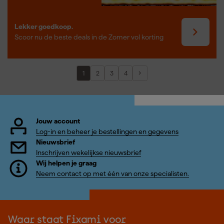
Lekker goedkoop.
Scoor nu de beste deals in de Zomer vol korting
1
2
3
4
Jouw account
Log-in en beheer je bestellingen en gegevens
Nieuwsbrief
Inschrijven wekelijkse nieuwsbrief
Wij helpen je graag
Neem contact op met één van onze specialisten.
Waar staat Fixami voor