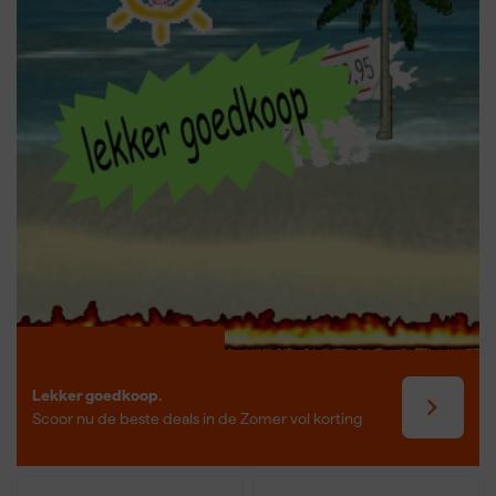
Wanneer is gehoorbescherming
verplicht?
Gehoorbescherming is verplicht zodra het geluidsniveau op de
werkplek de 85 dB(A) overschrijdt. Vanaf 80 dB(A) moet er al
bescherming beschikbaar zijn voor werknemers. Dit betekent dat
je bij het werken met bijvoorbeeld
cirkelzagen
,
compressoren
of
afkortmachines vrijwel altijd gehoorbescherming nodig hebt.
Werkgevers zijn verantwoordelijk voor het beschikbaar stellen van
passende bescherming, maar als zelfstandige of kleine
ondernemer ligt die verantwoordelijkheid bij jezelf. Kies dus altijd
gehoorbescherming die past bij het geluidsniveau van je
gereedschap én de duur van het gebruik. Veilig werken begint bij
goed horen – en dat wil je graag zo houden.
Lekker goedkoop.
Scoor nu de beste deals in de Zomer vol korting