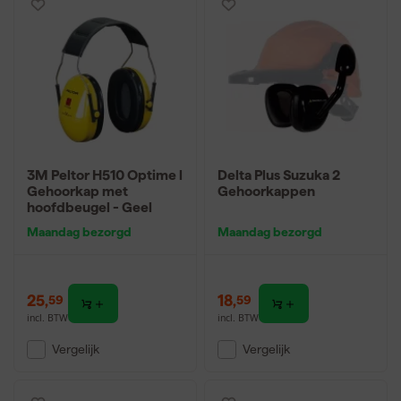
3M Peltor H510 Optime l
Delta Plus Suzuka 2
Gehoorkap met
Gehoorkappen
hoofdbeugel - Geel
Maandag bezorgd
Maandag bezorgd
25
,
18
,
59
59
incl. BTW
incl. BTW
Vergelijk
Vergelijk