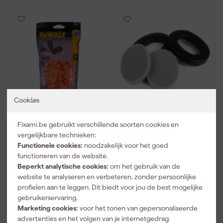
Cookies
DeWALT DPG12BG50EU
3M Peltor HY54
Wegwerp Oordoppen
Hygiënekit voor Optime
Fixami.be gebruikt verschillende soorten cookies en
Schuim SNR32
lll
vergelijkbare technieken:
Functionele cookies:
noodzakelijk voor het goed
Maandag bezorgd
Maandag bezorgd
functioneren van de website.
Beperkt analytische cookies:
om het gebruik van de
website te analyseren en verbeteren, zonder persoonlijke
9
,
12
,
59
69
profielen aan te leggen. Dit biedt voor jou de best mogelijke
incl. BTW
incl. BTW
gebruikerservaring.
Marketing cookies:
voor het tonen van gepersonaliseerde
Vergelijk
Vergelijk
advertenties en het volgen van je internetgedrag.