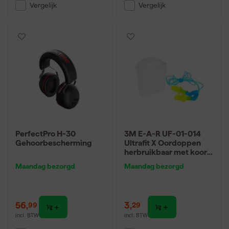
Vergelijk
Vergelijk
PerfectPro H-30
3M E-A-R UF-01-014
Gehoorbescherming
Ultrafit X Oordoppen
herbruikbaar met koord
en bewaardoosje - 35dB
Maandag bezorgd
Maandag bezorgd
(1pr)
56
,
3
,
99
29
incl. BTW
incl. BTW