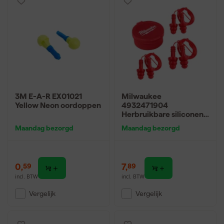
3M E-A-R EX01021
Milwaukee
Yellow Neon oordoppen
4932471904
Herbruikbare siliconen
oordoppen aan koord
Maandag bezorgd
Maandag bezorgd
(3-pack) - SNR 31dB
0
,
7
,
59
89
incl. BTW
incl. BTW
Vergelijk
Vergelijk