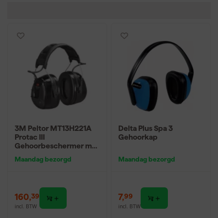
3M Peltor MT13H221A
Delta Plus Spa 3
Protac III
Gehoorkap
Gehoorbeschermer met
3,5mm jackplug
Maandag bezorgd
Maandag bezorgd
160
,
7
,
39
99
incl. BTW
incl. BTW