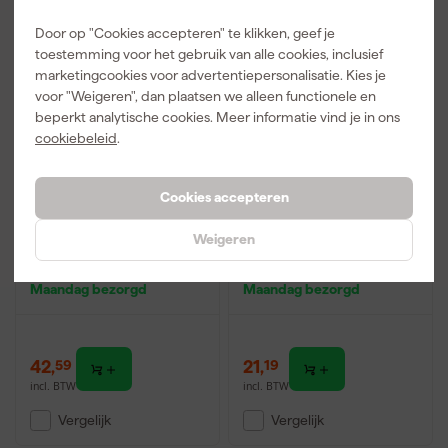
Door op "Cookies accepteren" te klikken, geef je
toestemming voor het gebruik van alle cookies, inclusief
marketingcookies voor advertentiepersonalisatie. Kies je
voor "Weigeren", dan plaatsen we alleen functionele en
beperkt analytische cookies. Meer informatie vind je in ons
cookiebeleid
.
Cookies accepteren
3M Peltor H540 Optime
Delta Plus Magny
Weigeren
lll Gehoorkap met
Helmet 2
helmbevestiging P3E -
Gehoorkappen Magny
Zwart/Rood
Helmet 2
Maandag bezorgd
Maandag bezorgd
42
,
21
,
59
19
incl. BTW
incl. BTW
Vergelijk
Vergelijk