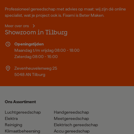
Professioneel gereedschap met advies op maat: wij zijn dé online
specialist, wat je project ook is. Fixami is Beter Maken.
Meer over ons
Showroom in Tilburg
Openingstijden
Maandag t/m vrijdag 08:00 - 18:00
Zaterdag 08:00 - 16:00
Zevenheuvelenweg 25
5048 AN Tilburg
Ons Assortiment
Luchtgereedschap
Handgereedschap
Elektra
Meetgereedschap
Reiniging
Elektrisch gereedschap
Klimaatbeheersing
Accu gereedschap