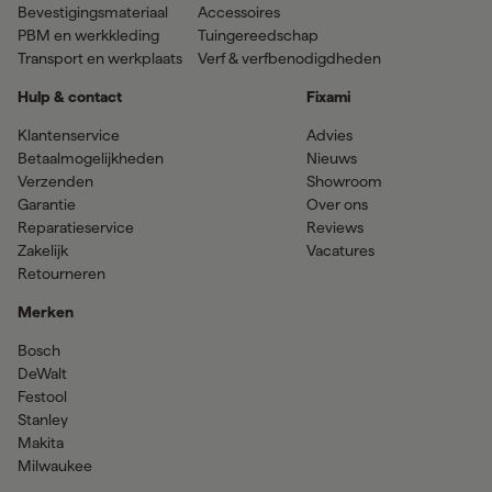
Bevestigingsmateriaal
Accessoires
PBM en werkkleding
Tuingereedschap
Transport en werkplaats
Verf & verfbenodigdheden
Hulp & contact
Fixami
Klantenservice
Advies
Betaalmogelijkheden
Nieuws
Verzenden
Showroom
Garantie
Over ons
Reparatieservice
Reviews
Zakelijk
Vacatures
Retourneren
Merken
Bosch
DeWalt
Festool
Stanley
Makita
Milwaukee