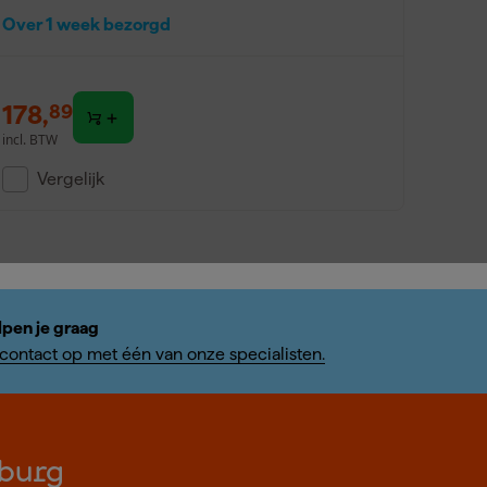
Over 1 week bezorgd
178
,
89
incl. BTW
Vergelijk
lpen je graag
ontact op met één van onze specialisten.
burg