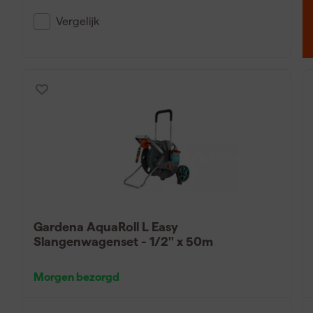
pluggen
en
schroeven
volgens de instructies. Hang de tui
en makkelijk kan draaien. Zo blijft je tuinslang op haspel n
Vergelijk
Gardena AquaRoll L Easy
Slangenwagenset - 1/2'' x 50m
Morgen bezorgd