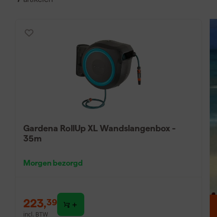
hun degelijkheid en gebruiksvriendelijkheid.
Voorkomt knikken en beschadigingen van de tuinslang
Beschikbaar als tuinslanghaspel aan muur of op standaa
Eenvoudig in gebruik en op te bergen met tuinslang 
Hoe werkt een tuinslangh
Een tuinslanghaspel werkt door de tuinslang op een tromm
bedienen. Bij een automatische tuinslanghaspel zorgt een
soepel en gelijkmatig terugrolt. Bij een handmatige haspel
Gardena RollUp XL Wandslangenbox -
te winden. De tuinslang loopt via een draaikoppeling waardo
35m
het gebruik en opbergen efficiënt en snel.
Morgen bezorgd
Hoe hang ik een tuinslan
Een tuinslanghaspel ophangen doe je met een ophangbeug
223
,
39
bij de waterkraan en zorg dat de muur voldoende draagk
incl. BTW