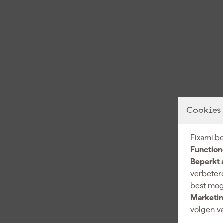
Cookies
Fixami.be
Function
Beperkt 
verbetere
best mog
Marketin
volgen va