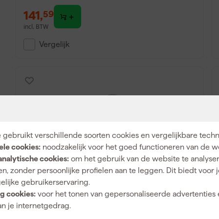
141
,
59
incl. BTW
Vergelijk
 gebruikt verschillende soorten cookies en vergelijkbare tech
ele cookies:
noodzakelijk voor het goed functioneren van de w
analytische cookies:
om het gebruik van de website te analyse
n, zonder persoonlijke profielen aan te leggen. Dit biedt voor 
Gardena 18542-20 CleverRoll M Metaal
elijke gebruikerservaring.
Slangenwagen gemonteerd - 20m
g cookies:
voor het tonen van gepersonaliseerde advertenties 
n je internetgedrag.
Morgen bezorgd