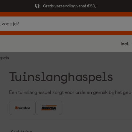
Gratis verzending vanaf €50,-
Incl.
spels
Tuinslanghaspels
Een tuinslanghaspel zorgt voor orde en gemak bij het gebr
eenvoudig om de tuinslang netjes op te rollen en uit te 
voorkomen. Er zijn verschillende modellen zoals wandhasp
op een standaard die je makkelijk kunt verplaatsen. Autom
door de tuinslang automatisch op te rollen. Tuinslang has
tuinslanghaspel 20 meter zijn gangbare lengtes. Merken 
7
artikelen