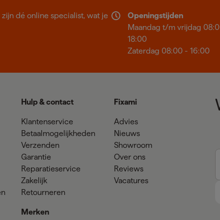
ijn dé online specialist, wat je
Openingstijden
Maandag t/m vrijdag 08:0
18:00
Zaterdag 08:00 - 16:00
Hulp & contact
Fixami
Klantenservice
Advies
Betaalmogelijkheden
Nieuws
Verzenden
Showroom
Garantie
Over ons
Reparatieservice
Reviews
Zakelijk
Vacatures
en
Retourneren
Merken