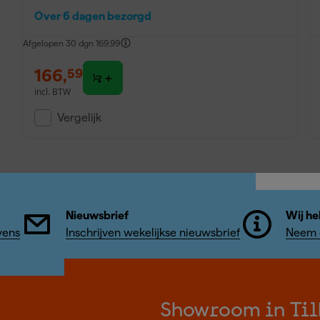
Over 6 dagen bezorgd
Afgelopen 30 dgn
169,99
166
,
59
incl. BTW
Vergelijk
Nieuwsbrief
Wij he
vens
Inschrijven wekelijkse nieuwsbrief
Neem c
Showroom in Til