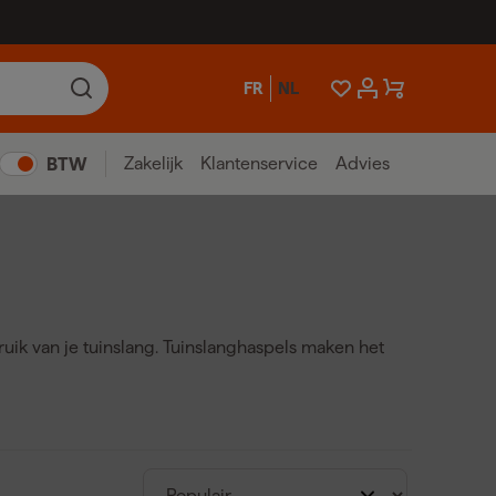
FR
NL
Zakelijk
Klantenservice
Advies
BTW
uik van je tuinslang. Tuinslanghaspels maken het
rollen, waardoor knikken en beschadigingen worden
el tuinslang voor aan de muur en tuinslanghaspels
atische tuinslanghaspels bieden extra comfort
pel 50 meter, tuinslanghaspel 30 meter en
zoals Gardena tuinslanghaspel staan bekend om