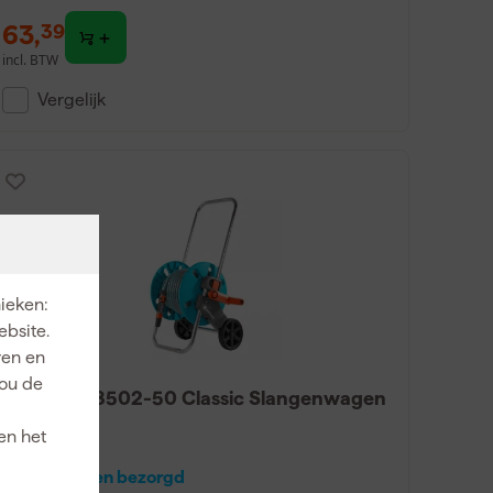
63
,
39
incl. BTW
Vergelijk
nieken:
ebsite.
ren en
jou de
Gardena 18502-50 Classic Slangenwagen
compleet
en het
Over 2 weken bezorgd