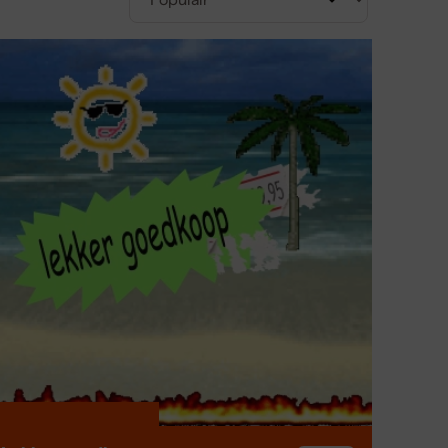
rd
wagen of wandslangenbox
aspel?
el te rollen die je handmatig of automatisch kunt
 veersysteem ervoor dat de tuinslang na gebruik
 draai je zelf aan een handvat om de tuinslang op
or water blijft stromen terwijl je oprolt. Dit maakt
ghaspel op?
el tuinslang of wandhouder. Kies een plek dicht
racht heeft. Monteer de ophangbeugel met