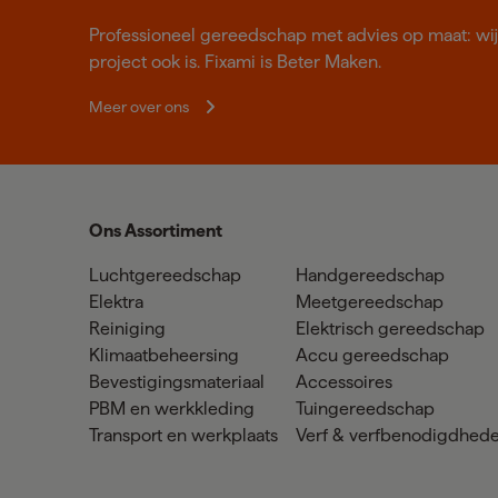
Professioneel gereedschap met advies op maat: wij z
project ook is. Fixami is Beter Maken.
Meer over ons
Ons Assortiment
Luchtgereedschap
Handgereedschap
Elektra
Meetgereedschap
Reiniging
Elektrisch gereedschap
Klimaatbeheersing
Accu gereedschap
Bevestigingsmateriaal
Accessoires
PBM en werkkleding
Tuingereedschap
Transport en werkplaats
Verf & verfbenodigdhed