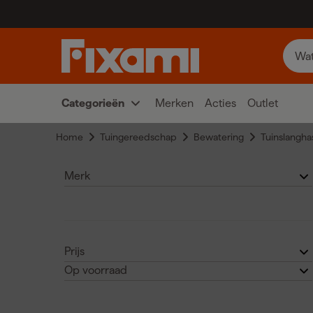
Categorieën
Merken
Acties
Outlet
Home
Tuingereedschap
Bewatering
Tuinslangha
Merk
Gardena
(6)
Prijs
Op voorraad
Brüder Mannesmann
(1)
€
€
Ja
(4)