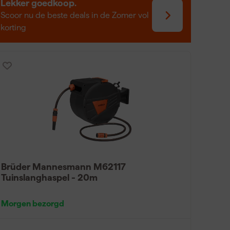
Lekker goedkoop.
nslanghaspel aan de beugel zodat hij stevig vastzit
etjes en altijd binnen handbereik.
Scoor nu de beste deals in de Zomer vol
korting
Brüder Mannesmann M62117
Tuinslanghaspel - 20m
Morgen bezorgd