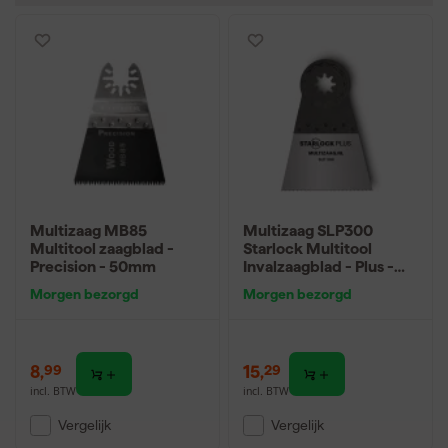
Multizaag MB85
Multizaag SLP300
Multitool zaagblad -
Starlock Multitool
Precision - 50mm
Invalzaagblad - Plus -
Hout - 50mm
Morgen bezorgd
Morgen bezorgd
8
,
15
,
99
29
incl. BTW
incl. BTW
Vergelijk
Vergelijk