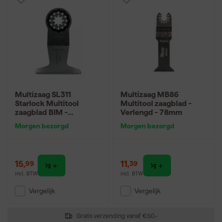
Multizaag SL311
Multizaag MB86
Starlock Multitool
Multitool zaagblad -
zaagblad BIM -
Verlengd - 78mm
Precision - Japanse
Morgen bezorgd
Morgen bezorgd
vertanding - 50mm
15
,
11
,
99
39
incl. BTW
incl. BTW
Vergelijk
Vergelijk
Gratis verzending vanaf €50,-