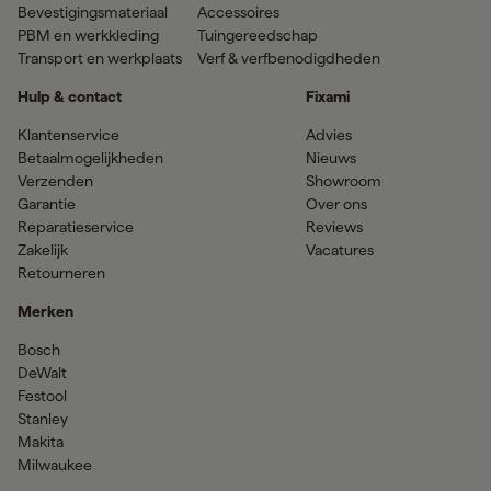
Bevestigingsmateriaal
Accessoires
PBM en werkkleding
Tuingereedschap
Transport en werkplaats
Verf & verfbenodigdheden
Hulp & contact
Fixami
Klantenservice
Advies
Betaalmogelijkheden
Nieuws
Verzenden
Showroom
Garantie
Over ons
Reparatieservice
Reviews
Zakelijk
Vacatures
Retourneren
Merken
Bosch
DeWalt
Festool
Stanley
Makita
Milwaukee