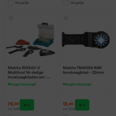
Vergelijk
Vergelijk
Makita 199542-0
Makita TMA059 BiM
Multitool 14-delige
Invalzaagblad - 32mm
invalzaagbladen set -
starlock
Morgen bezorgd
Morgen bezorgd
76
,
13
,
09
49
incl. BTW
incl. BTW