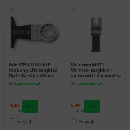
Fein 63502228210 E-
Multizaag MB71
Cut Long-Life zaagblad
Multitool zaagblad -
(1st) - SL - 65 x 50mm
Universeel - Bimetaal -
55mm
Morgen bezorgd
Morgen bezorgd
18
,
9
,
95
99
incl. BTW
incl. BTW
Vergelijk
Vergelijk