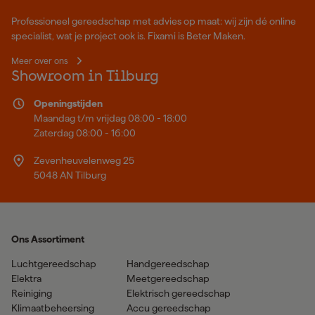
Professioneel gereedschap met advies op maat: wij zijn dé online
specialist, wat je project ook is. Fixami is Beter Maken.
Meer over ons
Showroom in Tilburg
Openingstijden
Maandag t/m vrijdag 08:00 - 18:00
Zaterdag 08:00 - 16:00
Zevenheuvelenweg 25
5048 AN Tilburg
Ons Assortiment
Luchtgereedschap
Handgereedschap
Elektra
Meetgereedschap
Reiniging
Elektrisch gereedschap
Klimaatbeheersing
Accu gereedschap