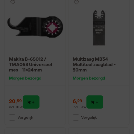
Makita B-65012 /
Multizaag MB34
TMA068 Universeel
Multitool zaagblad -
mes - 11x24mm
50mm
Morgen bezorgd
Morgen bezorgd
20
,
6
,
59
29
incl. BTW
incl. BTW
Vergelijk
Vergelijk