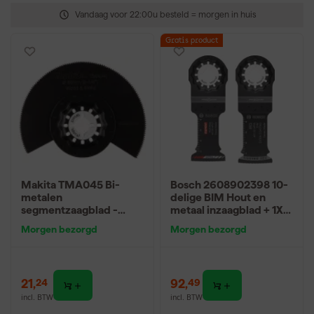
Vandaag voor 22:00u besteld = morgen in huis
Gratis product
Makita TMA045 Bi-
Bosch 2608902398 10-
metalen
delige BIM Hout en
segmentzaagblad -
metaal inzaagblad + 1X
85mm
Expert multi material
Morgen bezorgd
Morgen bezorgd
zaagblad
21
,
92
,
24
49
incl. BTW
incl. BTW