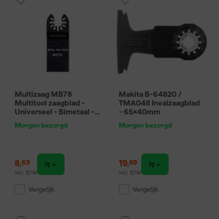
Multizaag MB78
Makita B-64820 /
Multitool zaagblad -
TMA048 Invalzaagblad
Universeel - Bimetaal -
- 65x40mm
50mm
Morgen bezorgd
Morgen bezorgd
8
,
19
,
69
89
incl. BTW
incl. BTW
Vergelijk
Vergelijk