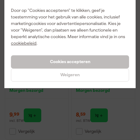
Door op "Cookies accepteren" te klikken, geef je
toestemming voor het gebruik van alle cookies, inclusief
marketingcookies voor advertentiepersonalisatie. Kies je
voor "Weigeren", dan plaatsen we alleen functionele en
beperkt analytische cookies. Meer informatie vind je in ons
cookiebeleid
.
Cookies accepteren
Multizaag MB77
Multizaag MB83
Weigeren
Multitool zaagblad -
Multitool zaagblad -
Universeel - Bimetaal -
Japanse vertanding -
42mm
50mm
Morgen bezorgd
Morgen bezorgd
9
,
8
,
99
59
incl. BTW
incl. BTW
Vergelijk
Vergelijk