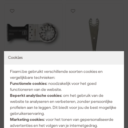
Cookies
Fein 63502205210 E-
Multizaag MB105
Cut Precision BIM
Multitool punt snijmes -
Fixami.be gebruikt verschillende soorten cookies en
zaagblad (1st) - SL - 50 x
70mm
vergelijkbare technieken:
35mm (205)
Functionele cookies:
noodzakelijk voor het goed
Morgen bezorgd
Morgen bezorgd
functioneren van de website.
Beperkt analytische cookies:
om het gebruik van de
website te analyseren en verbeteren, zonder persoonlijke
19
,
8
,
59
99
profielen aan te leggen. Dit biedt voor jou de best mogelijke
incl. BTW
incl. BTW
gebruikerservaring.
Marketing cookies:
voor het tonen van gepersonaliseerde
Vergelijk
Vergelijk
advertenties en het volgen van je internetgedrag.