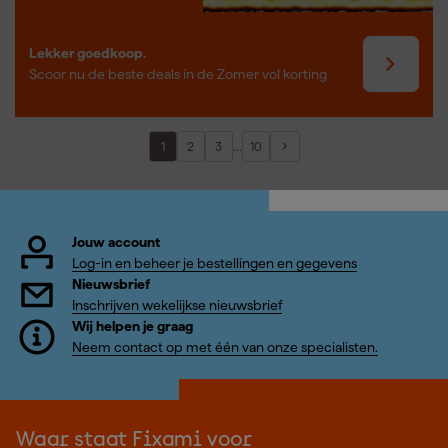
Lekker goedkoop.
Scoor nu de beste deals in de Zomer vol korting
...
1
2
3
10
Jouw account
Log-in en beheer je bestellingen en gegevens
Nieuwsbrief
Inschrijven wekelijkse nieuwsbrief
Wij helpen je graag
Neem contact op met één van onze specialisten.
Waar staat Fixami voor