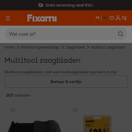
Gratis verzending vanaf €50,-
FR
NL
Home
Elektrisch gereedschap
Zaagbladen
Multitool zaagbladen
Multitool zaagbladen
Multitool zaagbladen, ook wel invalzaagbladen genoemd, zijn
handig voor diverse zaagklussen met een multitool. De voordelen
Sorteer & verfijn
van multitool zaagbladen zijn onder andere:
Geschikt voor het zagen van verschillende materialen zoals
207
artikelen
hout, metaal en kunststof dankzij gespecialiseerde multitool
zaagblad hout en multitool zaagblad metaal.
Beschikbaar in verschillende sets, zoals multitool zaagbladen
set, waardoor je altijd het juiste blad bij de hand hebt voor elke
klus.
Compatibel met starlock, starlock plus en starlock max