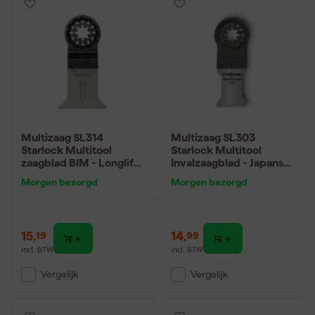
Multizaag SL314
Multizaag SL303
Starlock Multitool
Starlock Multitool
zaagblad BIM - Longlife
Invalzaagblad - Japanse
- 50mm
vertanding - 50mm
Morgen bezorgd
Morgen bezorgd
15
,
14
,
19
99
incl. BTW
incl. BTW
Vergelijk
Vergelijk