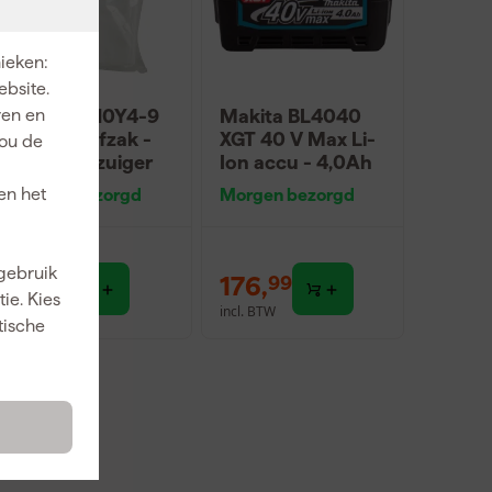
nieken:
ebsite.
Makita 1910Y4-9
Makita BL4040
ren en
Fleece stofzak -
XGT 40 V Max Li-
jou de
35L - stofzuiger
Ion accu - 4,0Ah
en het
Morgen bezorgd
Morgen bezorgd
 gebruik
28
,
176
,
49
99
ie. Kies
incl. BTW
incl. BTW
tische