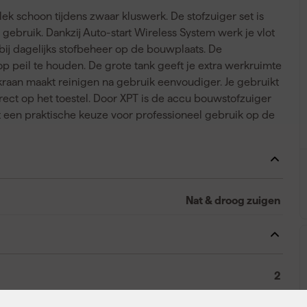
k schoon tijdens zwaar kluswerk. De stofzuiger set is
gebruik. Dankzij Auto-start Wireless System werk je vlot
ij dagelijks stofbeheer op de bouwplaats. De
 op peil te houden. De grote tank geeft je extra werkruimte
aan maakt reinigen na gebruik eenvoudiger. Je gebruikt
ect op het toestel. Door XPT is de accu bouwstofzuiger
t een praktische keuze voor professioneel gebruik op de
Nat & droog zuigen
2
Makita XGT