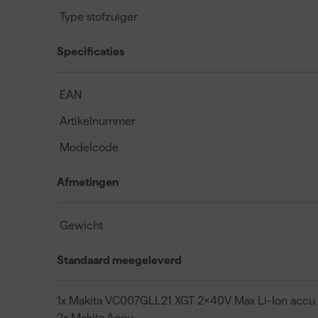
Type stofzuiger
Specificaties
EAN
Artikelnummer
Modelcode
Afmetingen
Gewicht
Standaard meegeleverd
1x Makita VC007GLL21 XGT 2x40V Max Li-Ion accu 
2x Makita Accu