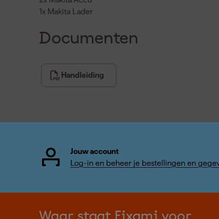
1x Makita Lader
Documenten
Handleiding
Jouw account
Log-in en beheer je bestellingen en gege
Waar staat Fixami voor