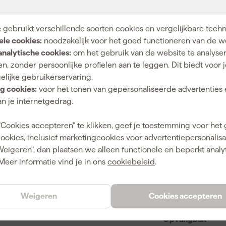
Li-ion
 gebruikt verschillende soorten cookies en vergelijkbare tech
Set
ele cookies:
noodzakelijk voor het goed functioneren van de w
40
analytische cookies:
om het gebruik van de website te analyse
n, zonder persoonlijke profielen aan te leggen. Dit biedt voor 
40 V
elijke gebruikerservaring.
Accu
g cookies:
voor het tonen van gepersonaliseerde advertenties 
n je internetgedrag.
"Cookies accepteren" te klikken, geef je toestemming voor het
cookies, inclusief marketingcookies voor advertentiepersonalisat
Ja
Weigeren", dan plaatsen we alleen functionele en beperkt analy
Meer informatie vind je in ons
cookiebeleid
.
3700 l/min
L-klasse
Weigeren
Cookies accepteren
40 l
Opvangbak