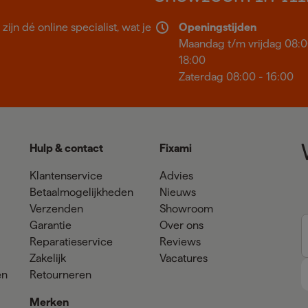
ijn dé online specialist, wat je
Openingstijden
Maandag t/m vrijdag 08:0
18:00
Zaterdag 08:00 - 16:00
Hulp & contact
Fixami
Klantenservice
Advies
Betaalmogelijkheden
Nieuws
Verzenden
Showroom
Garantie
Over ons
Reparatieservice
Reviews
Zakelijk
Vacatures
en
Retourneren
Merken