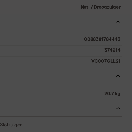
Nat- / Droogzuiger
0088381784443
374914
VC007GLL21
20.7 kg
Stofzuiger