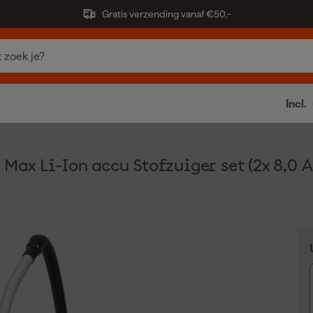
Gratis verzending vanaf €50,-
Incl.
x Li-Ion accu Stofzuiger set (2x 8,0 Ah