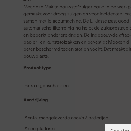
Met deze Makita bouwstofzuiger houd je de werkple
gemaakt voor droog zuigen en voor incidenteel nat 
samen met je accumachine. De L-klasse past goed b
automatische filterreiniging helpt de zuigprestatie
en beperkt onderbrekingen. De ingebouwde aftapkr
papier- en kunststofzakken en bevestigt Mboxen dir
beter beschermd tegen stof en vocht. Dat maakt di
bouwplaats.
Product type
Extra eigenschappen
Aandrijving
Aantal meegeleverde accu's / batterijen
Accu platform