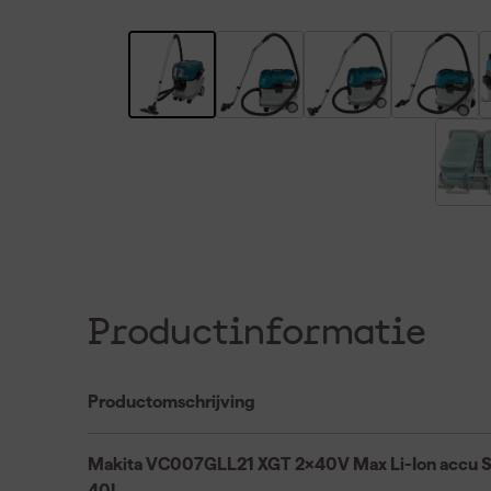
Productinformatie
Productomschrijving
Makita VC007GLL21 XGT 2x40V Max Li-Ion accu Stofz
40L