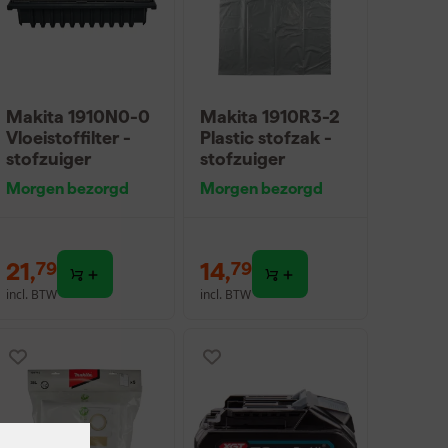
Makita 1910N0-0
Makita 1910R3-2
Vloeistoffilter -
Plastic stofzak -
stofzuiger
stofzuiger
Morgen bezorgd
Morgen bezorgd
21
,
14
,
79
79
incl. BTW
incl. BTW