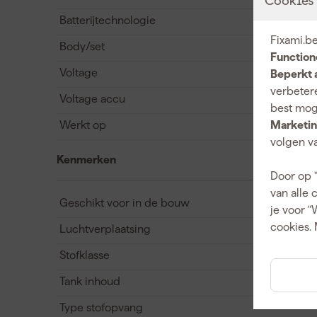
Cookies
Batterijtechnologie
Fixami.be
Body/set
Function
Voltage
Beperkt 
verbetere
Voltage accu
best mog
Werkt op
Marketin
volgen va
Kenmerken
Door op 
van alle 
Geschikt voor in de bouw
je voor "
cookies. 
Luchtverplaatsing
Stofklasse
Tank inhoud
Type stofopvang