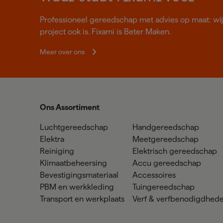
Professioneel gereedschap met advies op maat: wij z
project ook is. Fixami is Beter Maken.
Meer over ons
Ons Assortiment
Luchtgereedschap
Handgereedschap
Elektra
Meetgereedschap
Reiniging
Elektrisch gereedschap
Klimaatbeheersing
Accu gereedschap
Bevestigingsmateriaal
Accessoires
PBM en werkkleding
Tuingereedschap
Transport en werkplaats
Verf & verfbenodigdhed