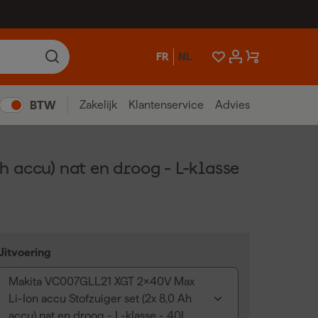
FR
NL
Zakelijk
Klantenservice
Advies
BTW
 accu) nat en droog - L-klasse
Uitvoering
Makita VC007GLL21 XGT 2x40V Max
Li-Ion accu Stofzuiger set (2x 8,0 Ah
accu) nat en droog - L-klasse - 40L