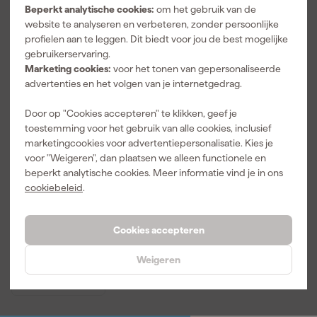
Beperkt analytische cookies:
om het gebruik van de
website te analyseren en verbeteren, zonder persoonlijke
profielen aan te leggen. Dit biedt voor jou de best mogelijke
gebruikerservaring.
Marketing cookies:
voor het tonen van gepersonaliseerde
advertenties en het volgen van je internetgedrag.
Door op "Cookies accepteren" te klikken, geef je
toestemming voor het gebruik van alle cookies, inclusief
marketingcookies voor advertentiepersonalisatie. Kies je
Wolf Apex
Windshield
voor "Weigeren", dan plaatsen we alleen functionele en
Sponge
beperkt analytische cookies. Meer informatie vind je in ons
cookiebeleid
.
Maandag
bezorgd
Cookies accepteren
Weigeren
9
,
99
incl. BTW