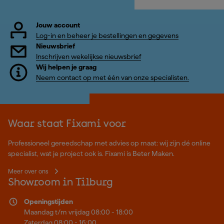
Jouw account
Log-in en beheer je bestellingen en gegevens
Nieuwsbrief
Inschrijven wekelijkse nieuwsbrief
Wij helpen je graag
Neem contact op met één van onze specialisten.
Waar staat Fixami voor
Professioneel gereedschap met advies op maat: wij zijn dé online
specialist, wat je project ook is. Fixami is Beter Maken.
Meer over ons
Showroom in Tilburg
Openingstijden
Maandag t/m vrijdag 08:00 - 18:00
Zaterdag 08:00 - 16:00