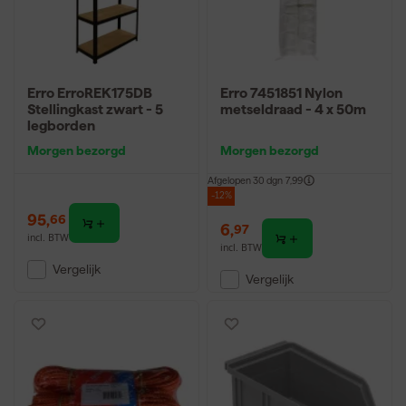
Erro ErroREK175DB
Erro 7451851 Nylon
Stellingkast zwart - 5
metseldraad - 4 x 50m
legborden
Morgen bezorgd
Morgen bezorgd
Afgelopen 30 dgn
7,99
-12%
95
,
66
6
,
97
incl. BTW
incl. BTW
Vergelijk
Vergelijk