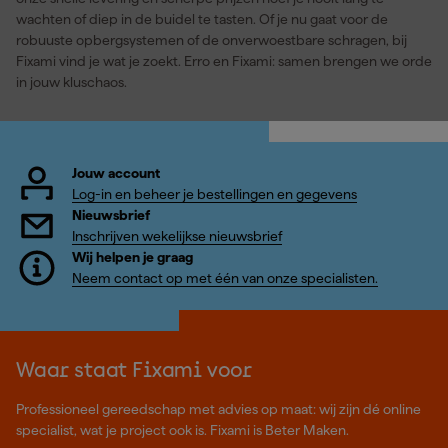
wachten of diep in de buidel te tasten. Of je nu gaat voor de
robuuste opbergsystemen of de onverwoestbare schragen, bij
Fixami vind je wat je zoekt. Erro en Fixami: samen brengen we orde
in jouw kluschaos.
Jouw account
Log-in en beheer je bestellingen en gegevens
Nieuwsbrief
Inschrijven wekelijkse nieuwsbrief
Wij helpen je graag
Neem contact op met één van onze specialisten.
Waar staat Fixami voor
Professioneel gereedschap met advies op maat: wij zijn dé online
specialist, wat je project ook is. Fixami is Beter Maken.