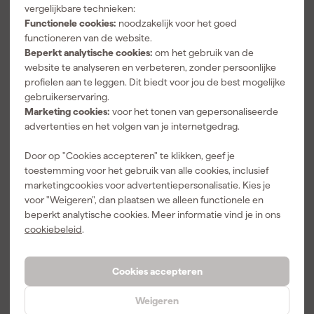
vergelijkbare technieken:
hoger niveau met slimme, stevige oplossingen die elke werkplaats,
Functionele cookies:
noodzakelijk voor het goed
garage of hobbykamer veranderen in het toonbeeld van
functioneren van de website.
efficiëntie. Geboren in het land van precisie en betrouwbaarheid -
Beperkt analytische cookies:
om het gebruik van de
ja, we hebben het over Duitsland - staat Erro voor kwaliteit waar je
website te analyseren en verbeteren, zonder persoonlijke
u tegen zegt (maar zeg maar gewoon je, dat is meer ons ding). Of
profielen aan te leggen. Dit biedt voor jou de best mogelijke
je nu schroeven, gereedschap of je verzameling zeldzame
gebruikerservaring.
postzegels wilt opbergen, Erro heeft de perfecte
Marketing cookies:
voor het tonen van gepersonaliseerde
opbergoplossing. Duik in de wereld van Erro en ontdek hoe
advertenties en het volgen van je internetgedrag.
opbergen allesbehalve saai kan zijn.
Door op "Cookies accepteren" te klikken, geef je
Erro: waar duurzaamheid de plank nooit
toestemming voor het gebruik van alle cookies, inclusief
misslaat
marketingcookies voor advertentiepersonalisatie. Kies je
voor "Weigeren", dan plaatsen we alleen functionele en
Erro snapt als geen ander dat duurzaamheid key is. Hun
beperkt analytische cookies. Meer informatie vind je in ons
opbergsystemen zijn niet alleen een lust voor het oog, maar ook
cookiebeleid
.
gebouwd om de tand des tijds te doorstaan. We hebben het hier
over producten die je niet in de steek laten, zelfs niet als je ze tot
de nok toe vult met al je zware gereedschap. Dit merk combineert
Cookies accepteren
Duitse gründlichkeit met een milieubewuste aanpak, zodat je niet
alleen je spullen, maar ook de planeet netjes houdt.
Weigeren
Betrouwbaarheid? Check. Lange levensduur? Dubbelcheck. Met