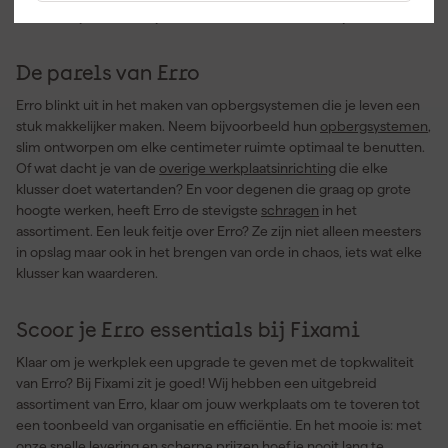
Erro weet je zeker dat je investeert in kwaliteit die blijft.
De parels van Erro
Erro blinkt uit in het maken van opbergsystemen die je leven een
stuk makkelijker maken. Neem bijvoorbeeld hun
opbergsystemen
,
slim ontworpen om elke centimeter ruimte optimaal te benutten.
Of wat dacht je van de
overige werkplaatsinrichting
die elke
klusser doet watertanden? En voor degenen die graag op grote
hoogte werken, heeft Erro de stevigste
schragen
in het
assortiment. Een leuk feitje over Erro? Ze zijn niet alleen meesters
in opslag maar ook in het brengen van orde in chaos, iets wat elke
klusser kan waarderen.
Scoor je Erro essentials bij Fixami
Klaar om je werkplek een upgrade te geven met de topkwaliteit
van Erro? Bij Fixami zit je goed! Wij hebben een uitgebreid
assortiment van Erro, klaar om jouw werkplaats om te toveren tot
een toonbeeld van organisatie en efficiëntie. En het mooie is: met
onze snelle levering en scherpe prijzen hoef je nooit lang te