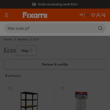
Gratis verzending vanaf €50,-
FR
NL
Home
Merken
Erro
Erro
Volg
Sorteer & verfijn
8
artikelen