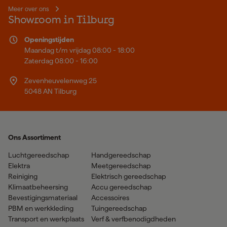
Meer over ons
Showroom in Tilburg
Openingstijden
Maandag t/m vrijdag 08:00 - 18:00
Zaterdag 08:00 - 16:00
Zevenheuvelenweg 25
5048 AN Tilburg
Ons Assortiment
Luchtgereedschap
Handgereedschap
Elektra
Meetgereedschap
Reiniging
Elektrisch gereedschap
Klimaatbeheersing
Accu gereedschap
Bevestigingsmateriaal
Accessoires
PBM en werkkleding
Tuingereedschap
Transport en werkplaats
Verf & verfbenodigdheden