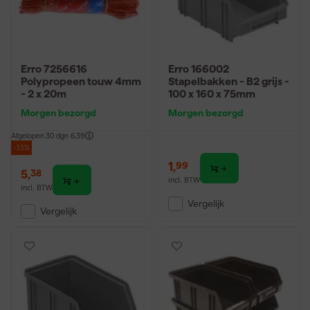
Erro 7256616
Erro 166002
Polypropeen touw 4mm
Stapelbakken - B2 grijs -
- 2 x 20m
100 x 160 x 75mm
Morgen bezorgd
Morgen bezorgd
Afgelopen 30 dgn
6,39
-15%
1
,
99
5
,
38
incl. BTW
incl. BTW
Vergelijk
Vergelijk