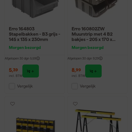
Erro 164803
Erro 160802ZW
Stapelbakken - B3 grijs -
Muurstrip met 4 B2
145 x 135 x 230mm
bakjes - 205 x 170 x
140mm
Morgen bezorgd
Morgen bezorgd
Afgelopen 30 dgn
5,59
Afgelopen 30 dgn
9,29
5
,
8
,
39
99
incl. BTW
incl. BTW
Vergelijk
Vergelijk