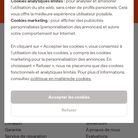
Cookies analytiques limités :
pour analyser et améliorer
Zevenheuvelenweg 25
l’utilisation du site web, sans créer de profils personnels. Cela
5048 AN Tilburg
vous offre la meilleure expérience utilisateur possible.
Cookies marketing :
pour afficher des publicités
personnalisées (personnalisation des annonces) et suivre
votre comportement sur Internet.
Notre gamme de produits
En cliquant sur « Accepter les cookies », vous consentez à
Outils pneumatiques
Outils à main
l’utilisation de tous les cookies, y compris les cookies
Matériel électrique
Outils de mesure
marketing pour la personnalisation des annonces. En
Nettoyage
Outils électriques
choisissant « Refuser », nous ne placerons que des cookies
Climatisations
Outil sans-fil
fonctionnels et analytiques limités. Pour plus d’informations,
Matériaux de fixation
Accessoires
consultez
politique en matièrede cookies.
EPI et vêtements de travail
Outils de jardinage
Transports et atelier
Peinture & fournitures
Accepter les cookies
Aide & contact
Fixami
Refuser
Service client
Conseils
Méthodes de paiement
Actualites
Livraison
Showroom
Garantie
À propos de nous
Service de réparation
Evaluations