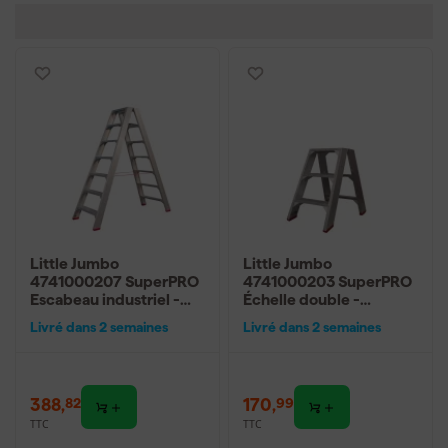
Little Jumbo
Little Jumbo
4741000207 SuperPRO
4741000203 SuperPRO
Escabeau industriel -
Échelle double -
Double - 7 marches -
Aluminium - 2 x 3
Livré dans 2 semaines
Livré dans 2 semaines
170cm
marches - hauteur de
travail max. 2,70 m.
388
,
170
,
82
99
TTC
TTC