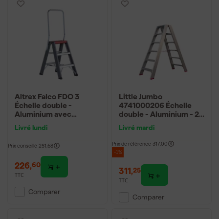
Altrex Falco FDO 3
Little Jumbo
Échelle double -
4741000206 Échelle
Aluminium avec
double - Aluminium - 2 x
revêtement - 2 x 3
6 marches - hauteur de
Livré lundi
Livré mardi
marches - hauteur de
travail max. 3,45 m.
travail max. 2,7 m
Prix de référence
317,00
Prix conseillé
251,68
-1%
226
,
60
311
,
25
TTC
TTC
Comparer
Comparer