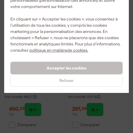
personnalisées (personnalisation des annonces) et suivre
votre comportement sur Internet.
En cliquant sur « Accepter les cookies », vous consentez à
l’utilisation de tous les cookies, y compris les cookies
marketing pour la personnalisation des annonces. En
choisissant « Refuser », nous ne placerons que des cookies
fonctionnels et analytiques limités. Pour plus d’informations,
consultez
politique en matièrede cookies.
Altrex 192428 Falco -
Altrex 194406 Sierra -
Accepter les cookies
Escabeau double avec
Escabeau double avec
garde-corps FDO 2 x 8
garde-corps SDO 6
Refuser
Livré mardi
Livré lundi
Prix conseillé
468,27
Prix conseillé
309,76
450
,
291
,
23
59
TTC
TTC
Comparer
Comparer