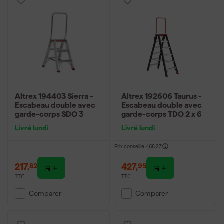
Altrex 194403 Sierra -
Altrex 192606 Taurus -
Escabeau double avec
Escabeau double avec
garde-corps SDO 3
garde-corps TDO 2 x 6
Livré lundi
Livré lundi
Prix conseillé
468,27
217
,
427
,
82
95
TTC
TTC
Comparer
Comparer