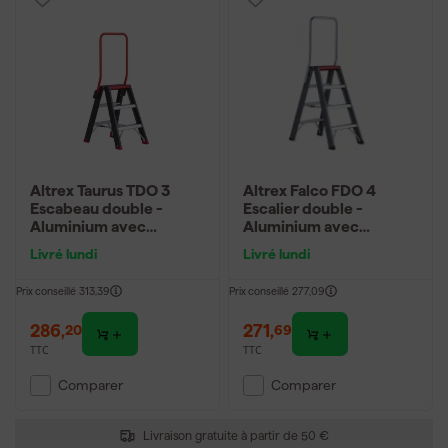
Altrex Taurus TDO 3
Altrex Falco FDO 4
Escabeau double -
Escalier double -
Aluminium avec
Aluminium avec
revêtement - 2 x 3
revêtement - 2 x 4
Livré lundi
Livré lundi
marches - hauteur de
marches - hauteur de
travail max. 2,7 m
travail max. 2,95 m
Prix conseillé
313,39
Prix conseillé
277,09
286
,
271
,
20
69
TTC
TTC
Comparer
Comparer
Livraison gratuite à partir de 50 €