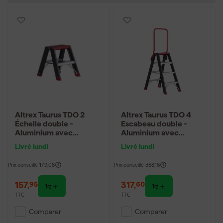
Altrex Taurus TDO 2
Altrex Taurus TDO 4
Échelle double -
Escabeau double -
Aluminium avec
Aluminium avec
revêtement - 2 x 2
revêtement - 2 x 4
Livré lundi
Livré lundi
marches - hauteur de
marches - hauteur de
travail max. 2,5 m
travail max. 2,95 m
Prix conseillé
179,08
Prix conseillé
358,16
157
,
317
,
95
60
TTC
TTC
Comparer
Comparer