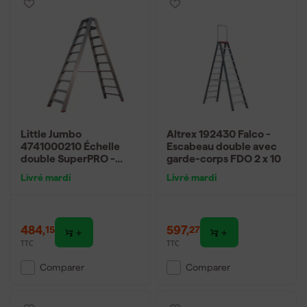
Little Jumbo
Altrex 192430 Falco -
4741000210 Échelle
Escabeau double avec
double SuperPRO -
garde-corps FDO 2 x 10
Aluminium - 2 x 10
Livré mardi
Livré mardi
marches - hauteur de
travail max. 4,45 m.
484
,
597
,
15
27
TTC
TTC
Comparer
Comparer