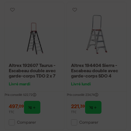
Altrex 192607 Taurus -
Altrex 194404 Sierra -
Escabeau double avec
Escabeau double avec
garde-corps TDO 2 x 7
garde-corps SDO 4
Livré mardi
Livré lundi
Prix conseillé
522,72
Prix conseillé
234,74
497
,
221
,
09
39
TTC
TTC
Comparer
Comparer