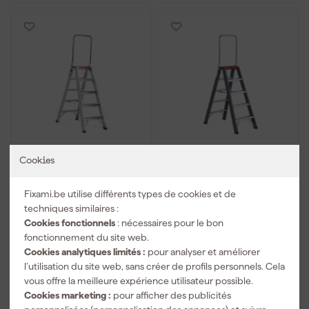
Altrex 194405 Sierra -
Altrex Falco FDO 5
Cookies
Escabeau double avec
Escalier double -
garde-corps SDO 5
Aluminium avec
Fixami.be utilise différents types de cookies et de
revêtement - 2 x 5
Livré lundi
Livré lundi
marches - hauteur de
techniques similaires :
travail max. 3,2 m
Cookies fonctionnels
: nécessaires pour le bon
Prix conseillé
278,30
Prix conseillé
329,12
fonctionnement du site web.
Cookies analytiques limités :
pour analyser et améliorer
262
,
305
,
39
83
l’utilisation du site web, sans créer de profils personnels. Cela
TTC
TTC
vous offre la meilleure expérience utilisateur possible.
Comparer
Comparer
Cookies marketing :
pour afficher des publicités