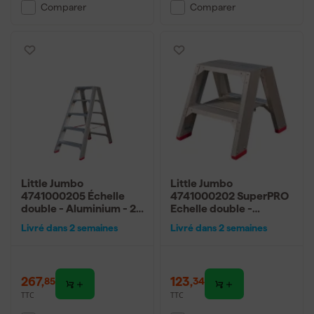
Comparer
Comparer
Little Jumbo
Little Jumbo
4741000205 Échelle
4741000202 SuperPRO
double - Aluminium - 2 x
Echelle double -
5 marches - hauteur de
Aluminium - 2 x 2
Livré dans 2 semaines
Livré dans 2 semaines
travail max. 3,20 m.
marches - hauteur de
travail max. 2,45 m.
267
,
123
,
85
34
TTC
TTC