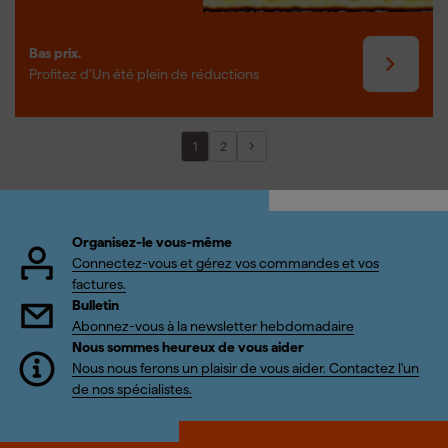
Bas prix.
Profitez d’Un été plein de réductions
1
2
Organisez-le vous-même
Connectez-vous et gérez vos commandes et vos
factures.
Bulletin
Abonnez-vous à la newsletter hebdomadaire
Nous sommes heureux de vous aider
Nous nous ferons un plaisir de vous aider. Contactez l'un
de nos spécialistes.