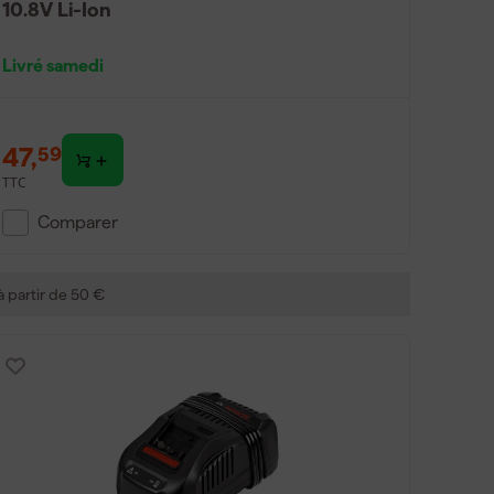
10.8V Li-Ion
Livré samedi
47
,
59
TTC
Comparer
 à partir de 50 €