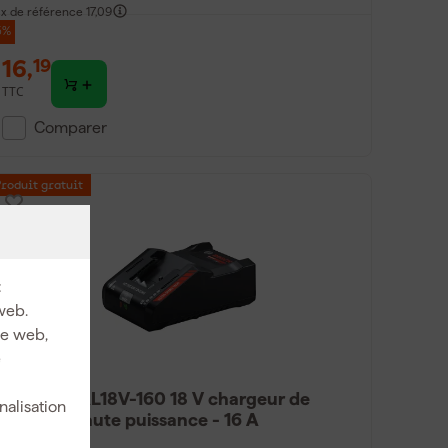
ix de référence
17,09
5%
16
,
19
TTC
Comparer
Produit gratuit
:
web.
ite web,
e
Bosch EXAL18V-160 18 V chargeur de
nalisation
batterie haute puissance - 16 A