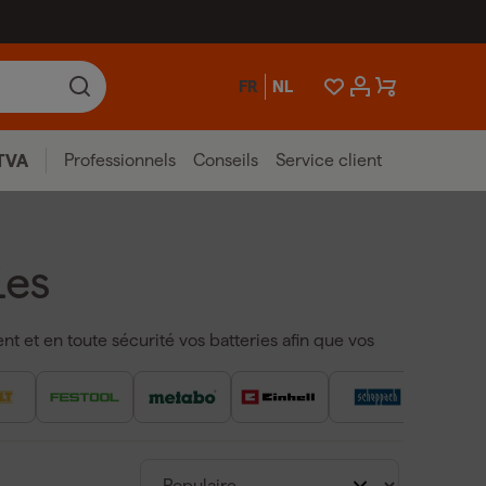
FR
NL
Professionnels
Conseils
Service client
TVA
ies
t et en toute sécurité vos batteries afin que vos
terie sans fil sont disponibles dans diverses
 les batteries Li-Ion et autres types de batteries.
e un chargeur
Makita
,
Milwaukee
ou
DeWALT
, vous
fonctionnent de manière optimale. Les avantages
ssus de charge plus court, une protection contre la