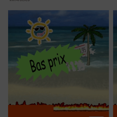
surcharge et la compatibilité avec différents formats de b
charge plusieurs batteries, ce qui est pratique lorsque vous
Recharge rapide et sûre des batteries
Protection contre la surcharge et la surchauffe
Compatible avec différents types de batteries et voltag
Quels types de chargeurs 
ils ?
Il existe différents types de chargeurs de batterie, selon l
Un chargeur de batterie standard recharge les batteries le
utilisation quotidienne. Les chargeurs rapides de batterie
beaucoup plus rapidement, ce qui est pratique lors de tra
plusieurs batteries, il existe le chargeur dual, capable d
il existe des chargeurs de batterie universels adaptés aux 
que les variantes de chargeurs 12v et 18v. Les chargeurs de
types de batteries rechargeables, tandis que les chargeurs