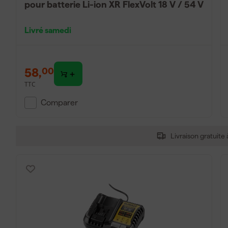
pour batterie Li-ion XR FlexVolt 18 V / 54 V
Livré samedi
58
,
00
TTC
Comparer
Livraison gratuite