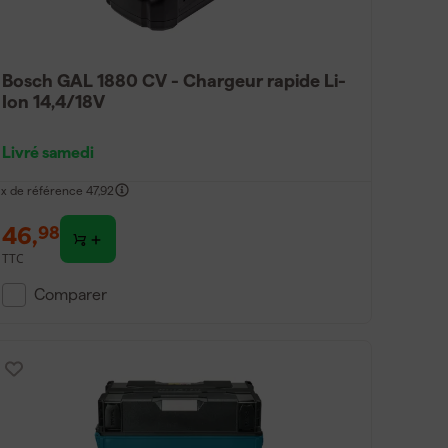
Bosch GAL 1880 CV - Chargeur rapide Li-
Ion 14,4/18V
Livré samedi
ix de référence
47,92
46
,
98
TTC
Comparer