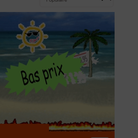
atteries. Un chargeur universel peut prendre en
 avez différents outils avec différentes batteries.
es
de batterie existent-
e type de batterie et la vitesse de charge souhaitée.
ntement et en toute sécurité, idéal pour une
 garantissent que votre batterie est rechargée
vaux intensifs. Pour recharger simultanément
e recharger deux batteries en même temps. En outre,
batteries de différentes marques et voltages, telles
 batterie sont également utilisés pour d'autres
 professionnels offrent des fonctionnalités