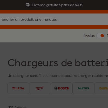
Livraison gratuite à partir de 50 €
Inclus
Chargeurs de batter
Un chargeur sans fil est essentiel pour recharger rapidemen
outils soient toujours prêts à l'emploi. Les chargeurs de bat
versions et offrent des performances de charge fiables pour
En utilisant un chargeur de batterie professionnel, comm
vous assurez que vos batteries durent plus longtemps et 
des chargeurs de batterie incluent, entre autres, un proce
111
Articles