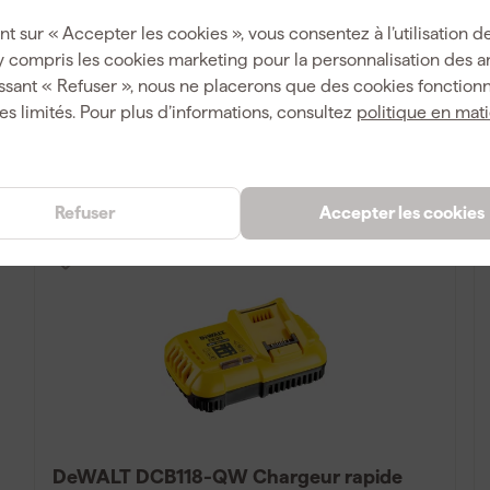
Livré samedi
nt sur « Accepter les cookies », vous consentez à l’utilisation de
y compris les cookies marketing pour la personnalisation des 
ssant « Refuser », nous ne placerons que des cookies fonctionn
123
,
77
es limités. Pour plus d’informations, consultez
politique en mat
TTC
Comparer
Refuser
Accepter les cookies
DeWALT DCB118-QW Chargeur rapide