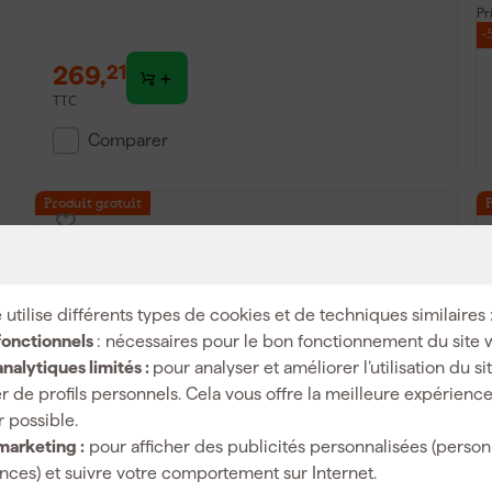
Pr
-
269
,
21
TTC
Comparer
Produit gratuit
 utilise différents types de cookies et de techniques similaires 
fonctionnels
: nécessaires pour le bon fonctionnement du site 
nalytiques limités :
pour analyser et améliorer l’utilisation du s
r de profils personnels. Cela vous offre la meilleure expérienc
r possible.
Bosch 1600A01U9L - Chargeur GAL 18V6-
marketing :
pour afficher des publicités personnalisées (person
80
ces) et suivre votre comportement sur Internet.