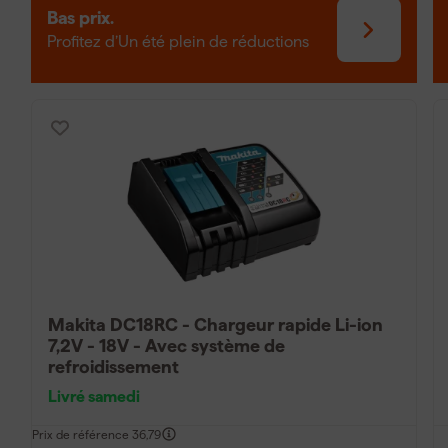
supplémentaires comme le contrôle de la température et l'i
Bas prix.
mobile, il existe des chargeurs de voiture pour batteries 
Profitez d’Un été plein de réductions
déplacement.
Makita DC18RC - Chargeur rapide Li-ion
7,2V - 18V - Avec système de
refroidissement
Livré samedi
Prix de référence
36,79