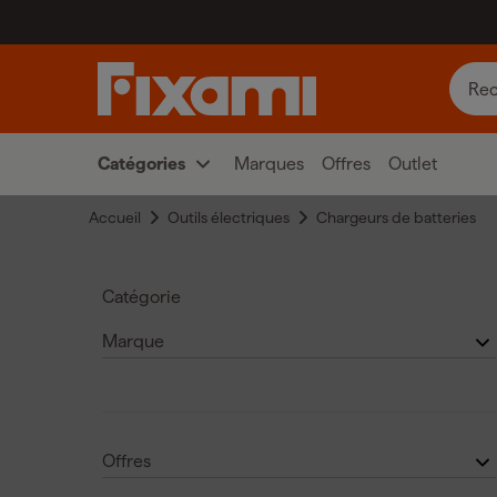
Catégories
Marques
Offres
Outlet
Accueil
Outils électriques
Chargeurs de batteries
Catégorie
Marque
Makita chargeurs sans fil
(
27
)
Chargeurs de batteries Bosch
(
11
)
DeWALT chargeurs sans fil
(
7
)
Makita
(27)
Offres