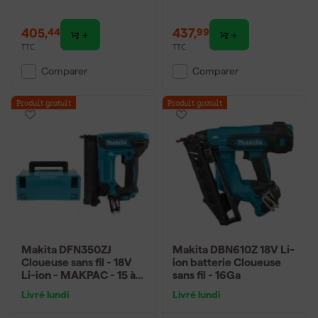
405
,
437
,
44
99
TTC
TTC
Comparer
Comparer
Produit gratuit
Produit gratuit
Makita DFN350ZJ
Makita DBN610Z 18V Li-
Cloueuse sans fil - 18V
ion batterie Cloueuse
Li-ion - MAKPAC - 15 à
sans fil - 16Ga
35 mm - Gauge 18 -
Livré lundi
Livré lundi
Machine seule