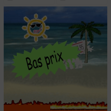
Le choix d'une agrafeuse électrique dépend du type de projet et
de matériaux. Pour des travaux légers comme le rembourrage,
une agrafeuse électrique compacte suffit. Pour des travaux de
construction, une agrafeuse de construction puissante ou une
agrafeuse combinée est mieux adaptée, car elle peut traiter des
agrafes ou des clous plus grands. Faites également attention au
type d'alimentation, batterie ou courant secteur, et au poids pour
un confort d'utilisation.
Comment fonctionne une agrafeuse ?
Une agrafeuse fonctionne en projetant un mécanisme qui
enfonce une agrafe ou un clou à grande vitesse et avec force dans
le matériel. Cela se fait généralement à l'aide d'un moteur
électrique ou d'air comprimé. Grâce à la grande vitesse, la fixation
est rapide, précise et nécessite moins de force physique qu'un
agrafage ou un clouage manuel.