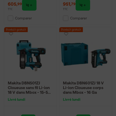
605
,
951
,
99
79
TTC
TTC
Comparer
Comparer
Produit gratuit
Produit gratuit
Makita DBN501ZJ
Makita DBN601ZJ 18 V
Cloueuse sans fil Li-ion
Li-ion Cloueuse corps
18 V dans Mbox - 15-50
dans Mbox - 16 Ga
mm - calibre 18
Livré lundi
Livré lundi