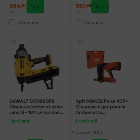
304
,
537
,
97
28
TTC
TTC
Comparer
Comparer
DeWALT DCN890P2
Spit 019652 Pulsa 40P+
Cloueuse béton et acier
Cloueuse à gaz pour la
sans fil - 18V Li-Ion dans
finition et la
coffret - Machine seule
construction, kit dans
Livré lundi
Livré lundi
un coffret - 15-40 mm -
puissance de frappe 100
Prix conseillé
1 381
J