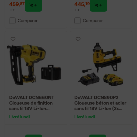
459
,
445
,
87
19
TTC
TTC
Comparer
Comparer
DeWALT DCN660NT
DeWALT DCN890P2
Cloueuse de finition
Cloueuse béton et acier
sans fil 18V Li-Ion
sans fil 18V Li-Ion (2x
(machine seule) dans
batterie 5.0Ah) dans
Livré lundi
Livré lundi
TSTAK - moteur
coffret
brushless - 16 Gauge -
32-63 mm