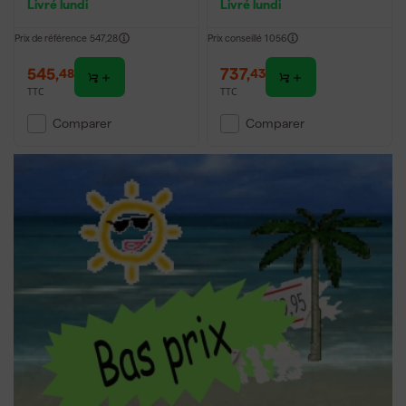
Livré lundi
Livré lundi
Prix de référence
547,28
Prix conseillé
1 056
545
,
737
,
48
43
TTC
TTC
Comparer
Comparer