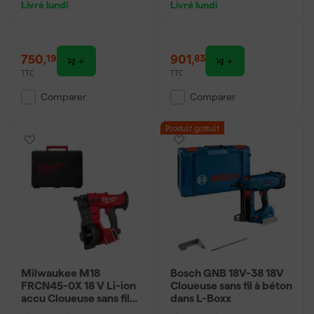
Livré lundi
Livré lundi
mallette - 2,9-3,32mm -
mm
50-90mm
750
,
901
,
19
83
TTC
TTC
Comparer
Comparer
Produit gratuit
Milwaukee M18
Bosch GNB 18V-38 18V
FRCN45-0X 18 V Li-ion
Cloueuse sans fil à béton
accu Cloueuse sans fil
dans L-Boxx
dans HD Box