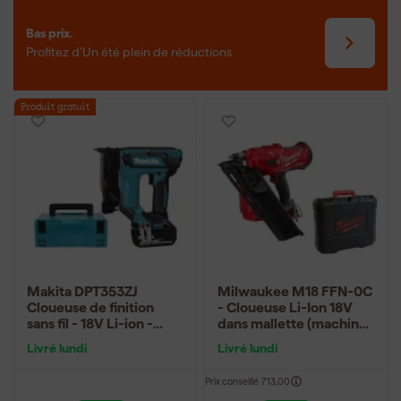
Bas prix.
Profitez d’Un été plein de réductions
Produit gratuit
Makita DPT353ZJ
Milwaukee M18 FFN-0C
Cloueuse de finition
- Cloueuse Li-Ion 18V
sans fil - 18V Li-ion -
dans mallette (machine
Mbox - Machine seule
seule) - 2,9-3,32mm -
Livré lundi
Livré lundi
50-90mm
Prix conseillé
713,00