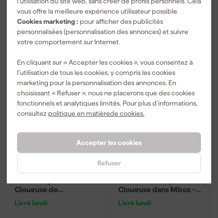
l’utilisation du site web, sans créer de profils personnels. Cela
Prix conseillé
562,00
vous offre la meilleure expérience utilisateur possible.
Cookies marketing :
pour afficher des publicités
699
,
446
,
21
43
personnalisées (personnalisation des annonces) et suivre
TTC
TTC
votre comportement sur Internet.
Comparer
Comparer
En cliquant sur « Accepter les cookies », vous consentez à
l’utilisation de tous les cookies, y compris les cookies
Produit gratuit
marketing pour la personnalisation des annonces. En
choisissant « Refuser », nous ne placerons que des cookies
fonctionnels et analytiques limités. Pour plus d’informations,
consultez
politique en matièrede cookies.
Accepter les cookies
Refuser
DeWALT DCN930N 18V
Makita DBN610ZJ 18 V
Li-ion corps de
Li-ion batterie pour
Cloueuse de
Cloueuse dans Mbox -
construction - Single-
16 Ga
Livré lundi
Livré lundi
shot & bumpfire - 50-90
mm - sans balais