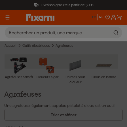
Livraison gratuite à partir de 50 €
FR
NL
Accueil
Outils électriques
Agrafeuses
Agrafeuses sans fil
Cloueurs à gaz
Pointes pour
Clous en bande
cloueur
Agrafeuses
Une agrafeuse, également appelée pistolet à clous, est un outil
pratique pour divers travaux de fixation. Les avantages des
Trier et affiner
agrafeuses incluent :
Fixation rapide et efficace de matériaux tels que le bois,