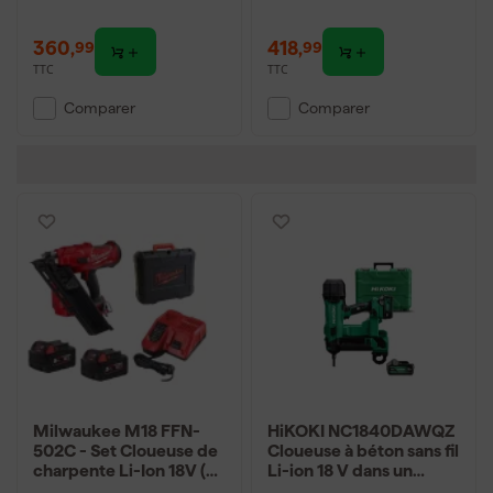
360
,
418
,
99
99
TTC
TTC
Comparer
Comparer
Milwaukee M18 FFN-
HiKOKI NC1840DAWQZ
502C - Set Cloueuse de
Cloueuse à béton sans fil
charpente Li-Ion 18V (2x
Li-ion 18 V dans un
batterie 5.0Ah) dans
coffret (2x 5,0 Ah) - 40