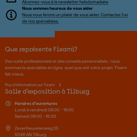
Abonnez-vous à la newsletter hebdomadaire
Nous sommes heureux de vous aider
Nous nous ferons un plaisir de vous aider. Contactez l'un
de nos spécialistes.
Que représente Fixami?
Des outils professionnels et des conseils personnalisés : nous
sommes le spécialiste en ligne, quel que soit votre projet. Fixami
fait mieux.
Plus d'informations sur Fixami
Salle d'exposition à Tilburg
Horaires d'ouvertures
Lundi à vendredi 08:00 - 18:00
Samedi 08:00 - 16:00
Zevenheuvelenweg 25
5048 AN Tilburg