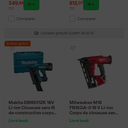
349
,
812
,
88
07
TTC
TTC
Comparer
Comparer
Livraison gratuite à partir de 50 €
Produit gratuit
Makita DBN901ZK 18V
Milwaukee M18
Li-ion Cloueuse sans fil
FN16GA-0 18 V Li-ion
de construction corps
Corps de cloueuse sans
dans boîtier - 50-90mm
fil
Livré lundi
Livré lundi
- Clous à tête ronde