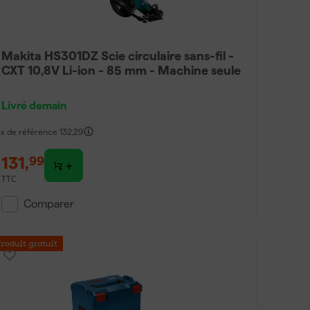
Makita HS301DZ Scie circulaire sans-fil -
CXT 10,8V Li-ion - 85 mm - Machine seule
Livré demain
ix de référence
132,29
131
,
99
TTC
Comparer
Produit gratuit