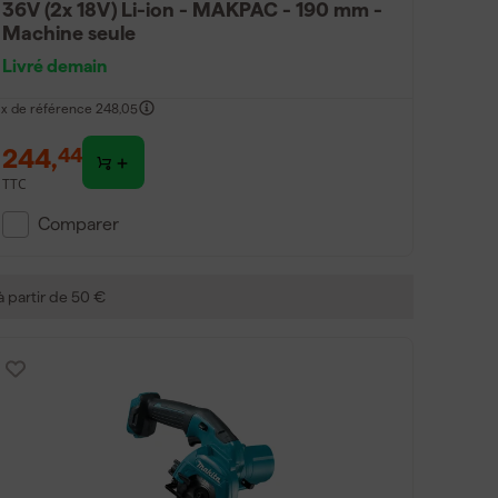
36V (2x 18V) Li-ion - MAKPAC - 190 mm -
Machine seule
Livré demain
ix de référence
248,05
244
,
44
TTC
Comparer
 à partir de 50 €