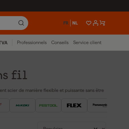
FR
NL
Professionnels
Conseils
Service client
TVA
s fil
tent scier de manière flexible et puissante sans être
ppelées scies circulaires à batterie, offrent la
circulaire traditionnelle, mais sans fil. Avec une
 sur place ou dans des endroits dépourvus de prise
ur ses batteries durables et son moteur fiable, ce
ement et sur une longue durée.