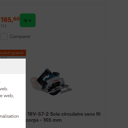
185
,
60
TTC
Comparer
Produit gratuit
:
web.
ite web,
e
Bosch GKS 18V-57-2 Scie circulaire sans fil
nalisation
18V Li-ion corps - 165 mm