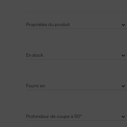
Machine seul
(95)
Panasonic
(2)
Set
(47)
Voir plus
Propriétés du produit
Blocage de l'essieu
(61)
Eclairage intégré
(65)
En stock
Frein électrique
(48)
Non
(38)
left_handed
(21)
Oui
(106)
Voir plus
Fourni en
en boîte
(1)
En Coffret
(8)
Profondeur de coupe à 90º
en Coffret HD
(5)