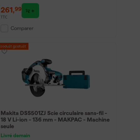
261
,
99
TTC
Comparer
Produit gratuit
Makita DSS501ZJ Scie circulaire sans-fil -
18 V Li-ion - 136 mm - MAKPAC - Machine
seule
Livré demain