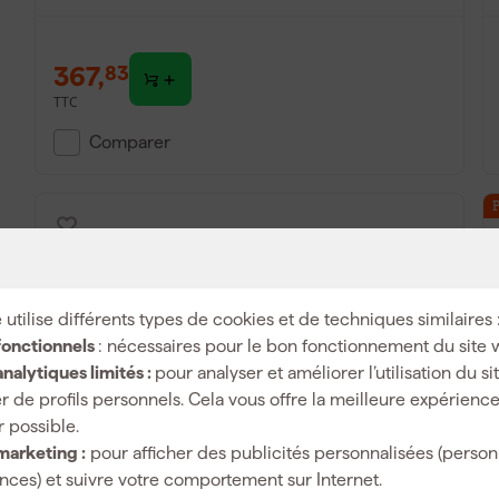
367
,
83
TTC
Comparer
 utilise différents types de cookies et de techniques similaires 
fonctionnels
: nécessaires pour le bon fonctionnement du site 
nalytiques limités :
pour analyser et améliorer l’utilisation du s
r de profils personnels. Cela vous offre la meilleure expérienc
r possible.
Makita DSS610Z Scie circulaire sans-fil -
marketing :
pour afficher des publicités personnalisées (person
18V Li-ion - 165 mm Machine seule
ces) et suivre votre comportement sur Internet.