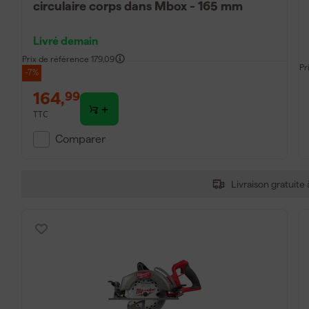
circulaire corps dans Mbox - 165 mm
Livré demain
Prix de référence
179,09
Pr
-7%
164
,
99
TTC
Comparer
Livraison gratuite