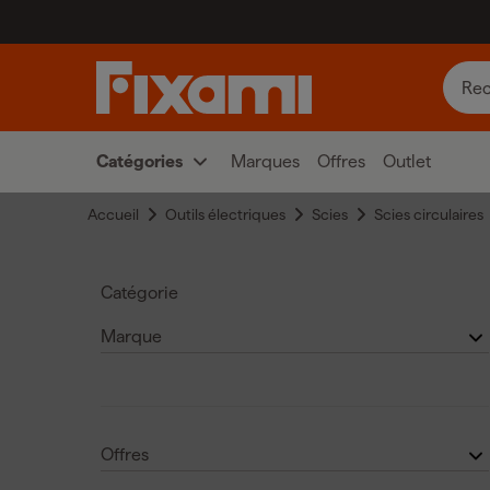
Catégories
Marques
Offres
Outlet
Accueil
Outils électriques
Scies
Scies circulaires
Catégorie
Marque
Makita scies circulaires sans fil
(
52
)
Bosch scies circulaires sans fil
(
20
)
Makita
(52)
Offres