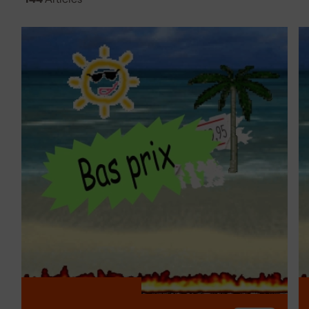
Travail sans fil pour une liberté de mouvement maximale
Adapté pour le bois, le plastique et les métaux légers
Conception compacte et légère pour une utilisation faci
Quelle est la différence 
circulaire sans fil et une
La principale différence réside dans l'alimentation électriq
batterie rechargeable, tandis qu'une scie circulaire fonct
à batterie vous offre une liberté maximale et est adaptée p
ou là où la liberté de mouvement est importante. La scie c
de puissance et convient pour des travaux de coupe inten
arrêter pour remplacer les batteries.
Optez pour une scie circulaire sans fil si vous travaillez so
des travaux de coupe continus dans un atelier fixe, une scie
raison de l'alimentation constante et de la capacité supéri