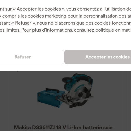
Livré demain
nt sur « Accepter les cookies », vous consentez à l’utilisation de
y compris les cookies marketing pour la personnalisation des 
ssant « Refuser », nous ne placerons que des cookies fonctionn
155
,
99
es limités. Pour plus d’informations, consultez
politique en mat
TTC
Comparer
Refuser
Accepter les cookies
Makita DSS611ZJ 18 V Li-Ion batterie scie