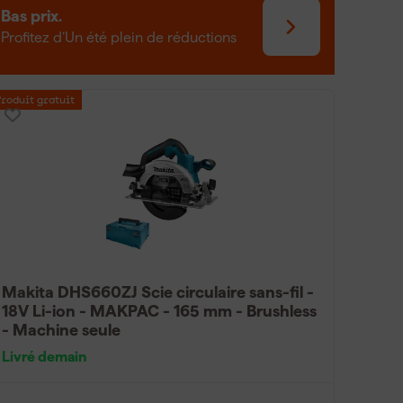
Bas prix.
cie circulaire sans
Profitez d’Un été plein de réductions
lectrique alimenté par une batterie au lithium-ion.
Produit gratuit
aute vitesse pour couper des matériaux tels que le
gle de la coupe sont facilement réglables, vous
 Grâce à sa conception compacte et légère, la
travailler avec précision et en toute sécurité
Makita DHS660ZJ Scie circulaire sans-fil -
18V Li-ion - MAKPAC - 165 mm - Brushless
- Machine seule
Livré demain