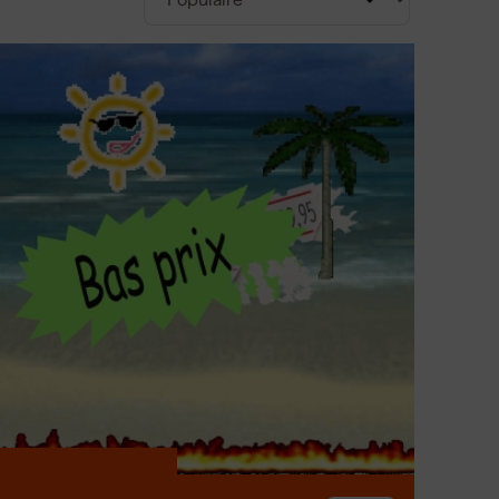
le
entre une scie
 scie circulaire ?
ue. Une scie circulaire sans fil fonctionne avec une
ionne généralement sur courant secteur. La variante
our des travaux dans des endroits sans électricité
irculaire secteur fournit généralement un peu plus
ses et prolongés où vous ne souhaitez pas vous
uvent sur place ou si vous devez être flexible. Pour
 circulaire traditionnelle est un meilleur choix en
eure.