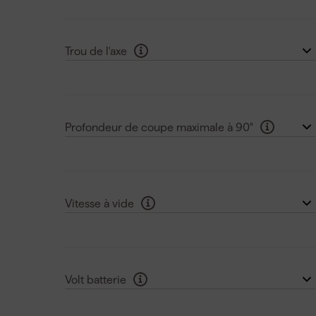
Peu profond (< 70 mm)
(130)
en HSC
(5)
Standard (70 t/m 100 mm)
(5)
Voir plus
Trou de l'axe
Profond (>100 mm)
(4)
9.5 mm
(2)
10 mm
(1)
Profondeur de coupe maximale à 90°
15 mm
(7)
101 mm
(2)
15.87 mm
(3)
160 mm
(2)
Voir plus
Vitesse à vide
25.5 mm
(4)
<4000 tr/min
(40)
26.5 mm
(3)
de 4000 à 5000 tr/min
(62)
Voir plus
Volt batterie
>5000 tr/min
(41)
10.8 V
(4)