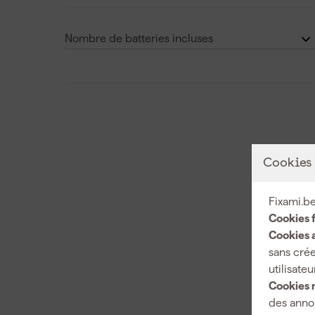
12 V
(6)
Nombre de batteries incluses
18 V
(100)
0
(94)
20 V
(2)
1
(7)
Voir plus
2
(40)
Cookies
Fixami.be
Cookies 
Cookies a
sans crée
utilisateu
Cookies 
des annon