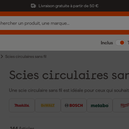
Livraison gratuite à partir de 50 €
Inclus
Scies circulaires sans fil
Scies circulaires san
Une scie circulaire sans fil est idéale pour ceux qui souhai
liés à une source d'alimentation. Ces machines, également a
même précision et la même puissance de coupe qu'une scie 
scie circulaire sans fil, vous pouvez facilement travailler
électrique. Une scie circulaire sans fil
Makita
est réputée po
qui vous permet d'effectuer des travaux de sciage efficac
144
Articles