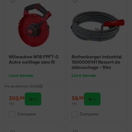
Milwaukee M18 FPFT-0
Rothenberger industrial
Autre outillage sans fil
1500000141 Ressort de
débouchage - 10m
Livré demain
Livré demain
Prix de référence
305,89
302
,
39
,
89
89
TTC
TTC
Comparer
Comparer