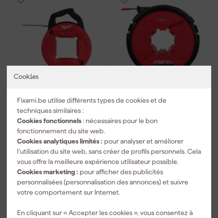
Cookies
Milwaukee 4932472118
Milwaukee 48445197
Fixami.be utilise différents types de cookies et de
Rallonge - 15m -
Ressort de traction -
plastique
60m
techniques similaires :
Cookies fonctionnels
: nécessaires pour le bon
Livré demain
Livré demain
fonctionnement du site web.
Cookies analytiques limités :
pour analyser et améliorer
l’utilisation du site web, sans créer de profils personnels. Cela
64
,
171
,
59
39
vous offre la meilleure expérience utilisateur possible.
TTC
TTC
Cookies marketing :
pour afficher des publicités
personnalisées (personnalisation des annonces) et suivre
Comparer
Comparer
votre comportement sur Internet.
En cliquant sur « Accepter les cookies », vous consentez à
Livraison gratuite à partir de 50 €