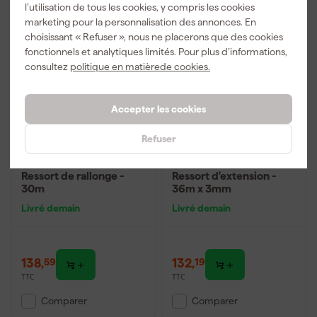
l’utilisation de tous les cookies, y compris les cookies
marketing pour la personnalisation des annonces. En
choisissant « Refuser », nous ne placerons que des cookies
fonctionnels et analytiques limités. Pour plus d’informations,
consultez
politique en matièrede cookies.
Accepter les cookies
Refuser
Milwaukee 48445195
Milwaukee 48445176
Ressort de rallonge -
Ressort d'extension -
30m
36m x 3mm
Livré demain
Livré demain
138
,
132
,
59
19
TTC
TTC
Comparer
Comparer