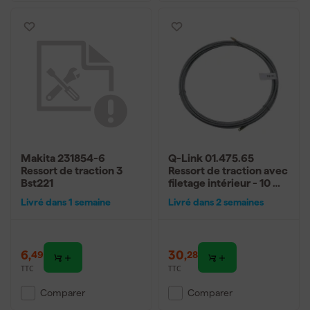
Makita 231854-6
Q-Link 01.475.65
Ressort de traction 3
Ressort de traction avec
Bst221
filetage intérieur - 10 m -
métal - galvanisé
Livré dans 1 semaine
Livré dans 2 semaines
6
,
30
,
49
28
TTC
TTC
Comparer
Comparer