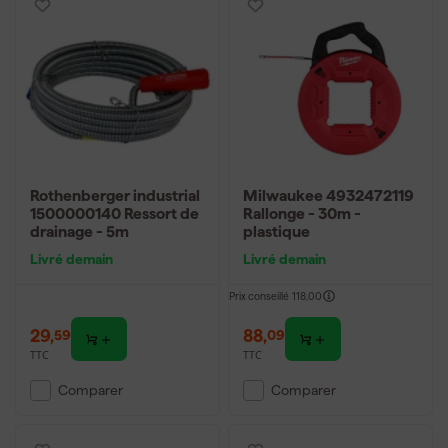
Rothenberger industrial
Milwaukee 4932472119
1500000140 Ressort de
Rallonge - 30m -
drainage - 5m
plastique
Livré demain
Livré demain
Prix conseillé
118,00
29
,
88
,
59
09
TTC
TTC
Comparer
Comparer