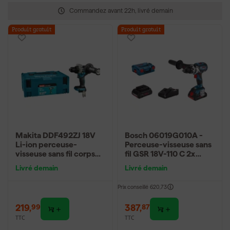
Commandez avant 22h, livré demain
Produit gratuit
Produit gratuit
Makita DDF492ZJ 18V
Bosch 06019G010A -
Li-ion perceuse-
Perceuse-visseuse sans
visseuse sans fil corps
fil GSR 18V-110 C 2x
dans Mbox - sans balais
ProCORE18V 4,0Ah,
Livré demain
Livré demain
chargeur GAL 18V-40
Prix conseillé
620,73
219
,
387
,
99
87
TTC
TTC