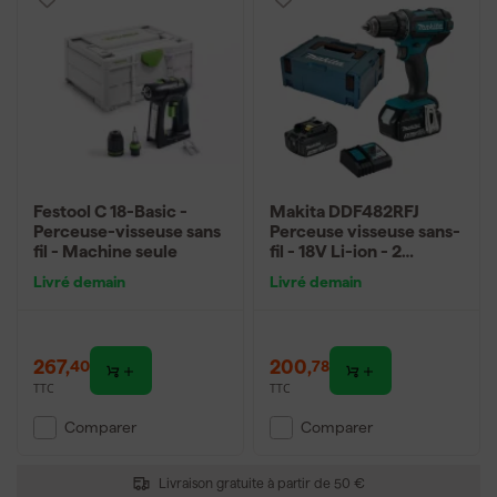
Festool C 18-Basic -
Makita DDF482RFJ
Perceuse-visseuse sans
Perceuse visseuse sans-
fil - Machine seule
fil - 18V Li-ion - 2
batteries 3,0 ah -
Livré demain
Livré demain
MAKPAC - 62 Nm
267
,
200
,
40
78
TTC
TTC
Comparer
Comparer
Livraison gratuite à partir de 50 €