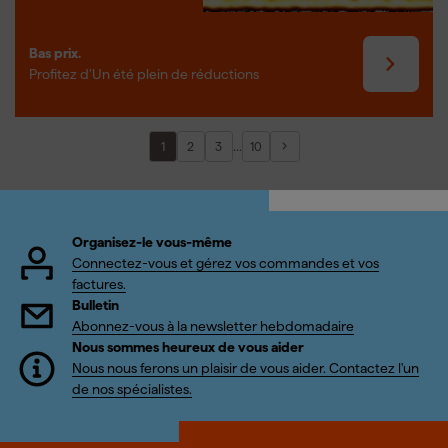
Bas prix.
Profitez d’Un été plein de réductions
...
1
2
3
10
Organisez-le vous-même
Connectez-vous et gérez vos commandes et vos
factures.
Bulletin
Abonnez-vous à la newsletter hebdomadaire
Nous sommes heureux de vous aider
Nous nous ferons un plaisir de vous aider. Contactez l'un
de nos spécialistes.