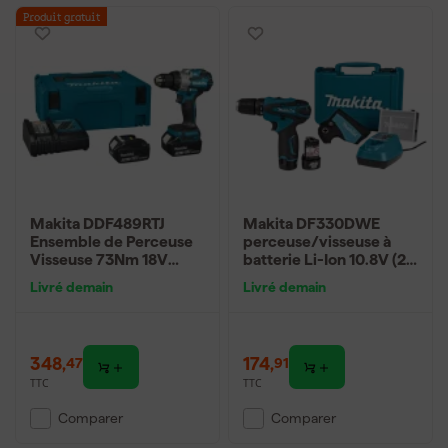
Produit gratuit
Makita DDF489RTJ
Makita DF330DWE
Ensemble de Perceuse
perceuse/visseuse à
Visseuse 73Nm 18V
batterie Li-Ion 10.8V (2
Accu dans Mbox
batteries 1.3Ah) dans
Livré demain
Livré demain
une mallette
348
,
174
,
47
91
TTC
TTC
Comparer
Comparer