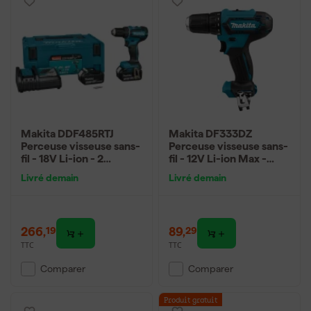
Makita DDF485RTJ
Makita DF333DZ
Perceuse visseuse sans-
Perceuse visseuse sans-
fil - 18V Li-ion - 2
fil - 12V Li-ion Max -
batteries 5,0 ah -
Machine seule
Livré demain
Livré demain
MAKPAC - Brushless -
50 Nm
266
,
89
,
19
29
TTC
TTC
Comparer
Comparer
Produit gratuit