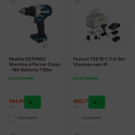
Makita DDF489Z
Festool TXS 18 C 3.0-Set
Machine à Percer Corps
Visseuse sans fil
- 18V Batterie 73Nm
Livré demain
Livré demain
144
,
492
,
30
17
TTC
TTC
Comparer
Comparer