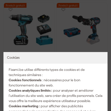
Produit gratuit
Produit gratuit
Perceuse visseuse sans-
Bosch 06019G0109 -
Cookies
fil Makita DDF482RTJ -
Perceuse-visseuse sans
18V Li-ion - 1 batteries
fil GSR 18V-110 C C&G -
Fixami.be utilise différents types de cookies et de
5,0 ah - MAKPAC - 62
machine seule
Livré demain
Livré demain
Nm
techniques similaires :
Cookies fonctionnels
: nécessaires pour le bon
Prix conseillé
337,59
fonctionnement du site web.
Cookies analytiques limités :
pour analyser et améliorer
238
,
232
,
75
43
l’utilisation du site web, sans créer de profils personnels. Cela
TTC
TTC
vous offre la meilleure expérience utilisateur possible.
Comparer
Comparer
Cookies marketing :
pour afficher des publicités