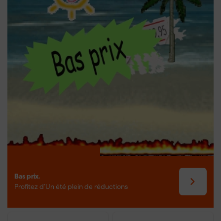
Comment choisir la bonne perceuse-
visseuse sans fil ?
Lors du choix d'une perceuse-visseuse sans fil, il est important de
prendre en compte la tension, la capacité de la batterie et le
domaine d'application. Pour les petits travaux de montage, un
modèle de 10.8V ou 12V est souvent suffisant, tandis que pour des
applications plus lourdes, une machine de 18V ou même 54V est
recommandée. La capacité de la batterie, exprimée en Ah (de
1.3Ah à 5.2Ah), détermine combien de temps vous pouvez
travailler sans recharger. Faites également attention au couple et à
la vitesse, qui indiquent la puissance et la rapidité de la machine.
Les perceuses-visseuses sans fil sont disponibles en tant que
module seul ou en ensemble complet avec des accessoires tels
que des embouts, des forets et des batteries supplémentaires. Si
vous avez déjà une plateforme de batterie d'une certaine
marque, vous pouvez facilement élargir votre gamme avec une
Bas prix.
perceuse-visseuse de la même série. Pour les travaux de
Profitez d’Un été plein de réductions
précision ou les travaux en hauteur, une petite perceuse-visseuse
est pratique, tandis que pour des fixations plus lourdes, une
visseuse-perceuse plus puissante avec un couple plus élevé est