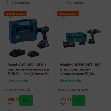
Comparer
Comparer
Produit gratuit
Produit gratuit
Bosch GSR 18V-65 Kit
Makita DDF492RTJ 18V
perceuse-visseuse sans
Li-ion perceuse-
fil 18 V Li-Ion (2 batteries
visseuse sans fil (2x
4,0 Ah) dans L-Boxx
batterie 5.0Ah) en Mbox
Livré demain
Livré demain
- sans balais
Prix conseillé
456,17
Prix de référence
414,35
315
,
411
,
35
39
TTC
TTC