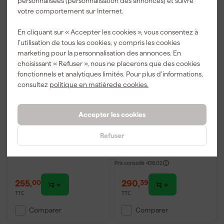
personnalisées (personnalisation des annonces) et suivre
votre comportement sur Internet.
Produit gratuit
En cliquant sur « Accepter les cookies », vous consentez à
l’utilisation de tous les cookies, y compris les cookies
marketing pour la personnalisation des annonces. En
choisissant « Refuser », nous ne placerons que des cookies
fonctionnels et analytiques limités. Pour plus d’informations,
consultez
politique en matièrede cookies.
DeWALT DCD710D2 -
Bosch GSR 18V-65 Kit
Accepter les cookies
Set perceuse visseuse
perceuse-visseuse sans
Li-Ion XR 10.8V (2x
fil 18 V Li-Ion (2 batteries
Refuser
batterie 2.0Ah) dans
5,0 Ah) dans L-Boxx - 63
Livré demain
Livré demain
mallette - 24Nm
Nm
Prix conseillé
438,02
255
,
290
,
00
39
TTC
TTC
Comparer
Comparer