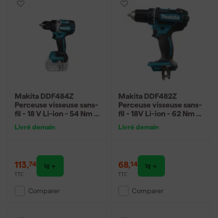
mieux adaptée.
Makita DDF484Z
Makita DDF482Z
Perceuse visseuse sans-
Perceuse visseuse sans-
fil - 18 V Li-ion - 54 Nm -
fil - 18V Li-ion - 62 Nm -
Brushless - Machine
Machine seule
Livré demain
Livré demain
seule
113
,
68
,
74
14
TTC
TTC
Comparer
Comparer