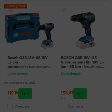
Produit gratuit
Bosch GSR 18V-65 18V
BOSCH GSR 18V ​​-55
Li-Ion
Visseuse sans fil - 18V Li-
perceuse/visseuse sans
ion - 55 Nm - brushless -
fil en L-Boxx
Machine seule
Livré demain
Livré demain
Prix de référence
119,99
119
,
133
,
19
63
TTC
TTC
Comparer
Comparer