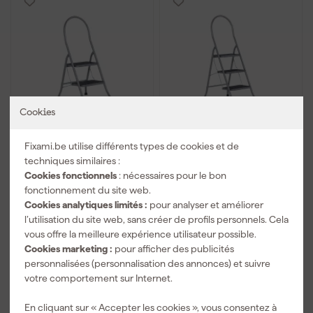
Cookies
Altrex Cromato Silver
Altrex Cromato Silver
Fixami.be utilise différents types de cookies et de
Échelle ménagère -
Échelle ménagère -
Aluminium - 2 marches -
Aluminium - 3 marches -
techniques similaires :
avec barre de sécurité -
avec barre de sécurité -
Cookies fonctionnels
: nécessaires pour le bon
Livré demain
Livré demain
hauteur de travail max.
hauteur de travail max.
fonctionnement du site web.
2,47 m
2,7 m
Cookies analytiques limités :
pour analyser et améliorer
Prix conseillé
75,02
Prix conseillé
96,80
l’utilisation du site web, sans créer de profils personnels. Cela
72
,
91
,
64
84
vous offre la meilleure expérience utilisateur possible.
TTC
TTC
Cookies marketing :
pour afficher des publicités
personnalisées (personnalisation des annonces) et suivre
Comparer
Comparer
votre comportement sur Internet.
En cliquant sur « Accepter les cookies », vous consentez à