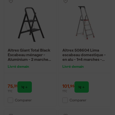
Altrex Giant Total Black
Altrex 508604 Lima
Escabeau ménager -
escabeau domestique -
Aluminium - 2 marches -
en alu - 1x4 marches -
hauteur de travail max.
2,8m
Livré demain
Livré demain
2,45 m
75
,
101
,
31
95
TTC
TTC
Comparer
Comparer