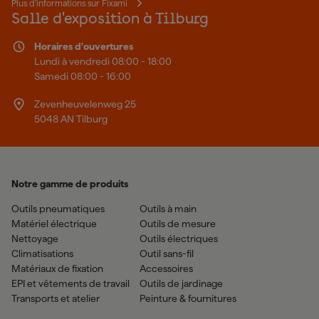
Plus d'informations sur Fixami
Salle d'exposition à Tilburg
Horaires d'ouvertures
Lundi à vendredi 08:00 - 18:00
Samedi 08:00 - 16:00
Zevenheuvelenweg 25
5048 AN Tilburg
Notre gamme de produits
Outils pneumatiques
Outils à main
Matériel électrique
Outils de mesure
Nettoyage
Outils électriques
Climatisations
Outil sans-fil
Matériaux de fixation
Accessoires
EPI et vêtements de travail
Outils de jardinage
Transports et atelier
Peinture & fournitures