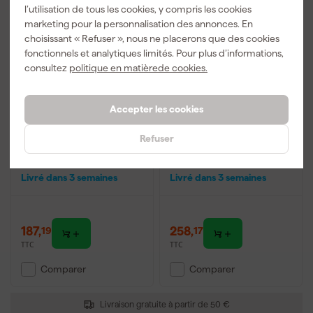
l’utilisation de tous les cookies, y compris les cookies
marketing pour la personnalisation des annonces. En
choisissant « Refuser », nous ne placerons que des cookies
fonctionnels et analytiques limités. Pour plus d’informations,
consultez
politique en matièrede cookies.
Accepter les cookies
Altrex 501106 Double
Altrex 501108 Double
Refuser
Decker escabeau
Decker escabeau
domestique - en alu -
domestique - en alu -
1x6 marches - 3,2m
1x8 marches - 3,65m
Livré dans 3 semaines
Livré dans 3 semaines
187
,
258
,
19
17
TTC
TTC
Comparer
Comparer
Livraison gratuite à partir de 50 €