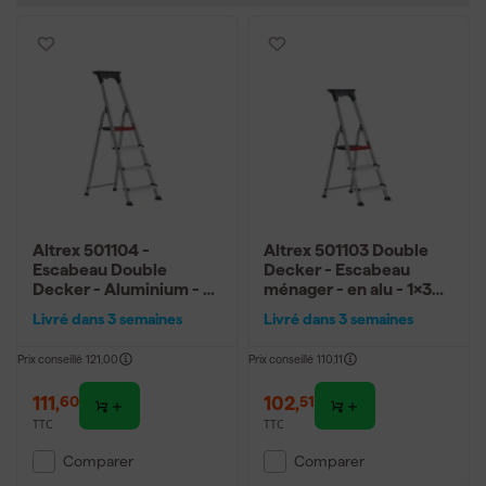
Altrex 501104 -
Altrex 501103 Double
Escabeau Double
Decker - Escabeau
Decker - Aluminium - 4
ménager - en alu - 1x3
marches - 2,8m
marches - 2,6m
Livré dans 3 semaines
Livré dans 3 semaines
Prix conseillé
121,00
Prix conseillé
110,11
111
,
102
,
60
51
TTC
TTC
Comparer
Comparer