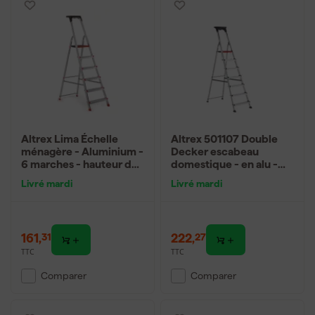
Altrex Lima Échelle
Altrex 501107 Double
ménagère - Aluminium -
Decker escabeau
6 marches - hauteur de
domestique - en alu -
travail max. 3,25 m
1x7 marches - 3,45m
Livré mardi
Livré mardi
161
,
222
,
31
27
TTC
TTC
Comparer
Comparer