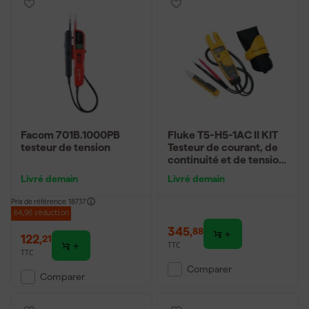
Facom 701B.1000PB
Fluke T5-H5-1AC II KIT
testeur de tension
Testeur de courant, de
continuité et de tension
(T5-1000) & Testeur
Livré demain
Livré demain
électrique VoltAlert
(1AC II) combiset -
Prix de référence
187,17
AC/DC 1000V & AC
64,96 réduction
100A
345
,
88
122
,
21
TTC
TTC
Comparer
Comparer