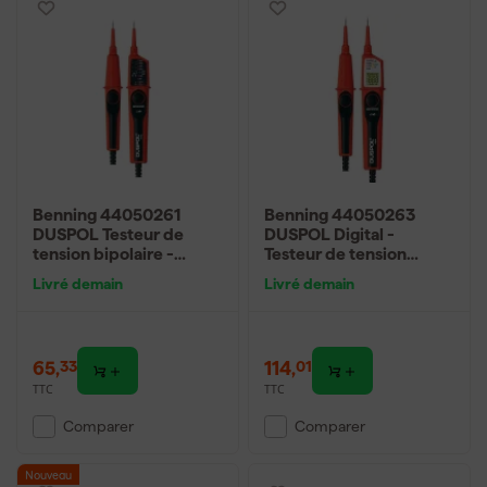
Benning 44050261
Benning 44050263
DUSPOL Testeur de
DUSPOL Digital -
tension bipolaire -
Testeur de tension
AC/DC 1000 V
bipolaire - AC 1000v /
Livré demain
Livré demain
DC 1200V
65
,
114
,
33
01
TTC
TTC
Comparer
Comparer
Nouveau