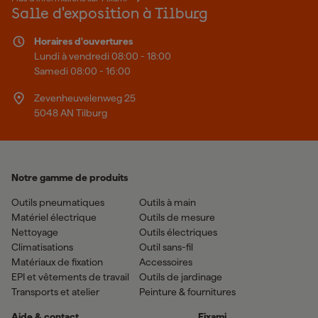
Salle d'exposition à Tilburg
Horaires d'ouvertures
Lundi à vendredi 08:00 - 18:00
Samedi 08:00 - 16:00
Zevenheuvelenweg 25
5048 AN Tilburg
Notre gamme de produits
Outils pneumatiques
Outils à main
Matériel électrique
Outils de mesure
Nettoyage
Outils électriques
Climatisations
Outil sans-fil
Matériaux de fixation
Accessoires
EPI et vêtements de travail
Outils de jardinage
Transports et atelier
Peinture & fournitures
Aide & contact
Fixami