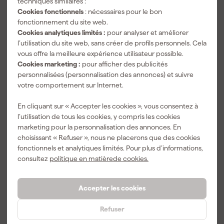
techniques similaires :
Cookies fonctionnels
: nécessaires pour le bon
fonctionnement du site web.
Cookies analytiques limités :
pour analyser et améliorer
l’utilisation du site web, sans créer de profils personnels. Cela
vous offre la meilleure expérience utilisateur possible.
Cookies marketing :
pour afficher des publicités
personnalisées (personnalisation des annonces) et suivre
votre comportement sur Internet.
En cliquant sur « Accepter les cookies », vous consentez à
Bosch GVT 1000-15
Wiha SB25515
l’utilisation de tous les cookies, y compris les cookies
Testeur de tension avec
Détecteur de tension et
marketing pour la personnalisation des annonces. En
contact dans un étui -
testeur de continuité -
choisissant « Refuser », nous ne placerons que des cookies
CA/CC 1000 V - CAT III
12 - 1 000 V AC - CAT IV
Livré demain
Livré demain
fonctionnels et analytiques limités. Pour plus d’informations,
1000 V / CAT IV 600 V
consultez
politique en matièrede cookies.
88
,
155
,
24
90
Accepter les cookies
TTC
TTC
Refuser
Comparer
Comparer