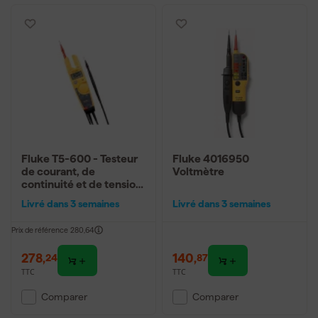
Fluke T5-600 - Testeur
Fluke 4016950
de courant, de
Voltmètre
continuité et de tension
- AC/DC 600V & AC
Livré dans 3 semaines
Livré dans 3 semaines
100A
Prix de référence
280,64
278
,
140
,
24
87
TTC
TTC
Comparer
Comparer