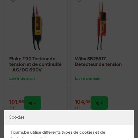
Fluke T90 Testeur de
Wiha SB25517
tension et de continuité
Détecteur de tension
- AC/DC 690V
Livré demain
Livré demain
101
,
104
,
66
08
TTC
TTC
Cookies
Comparer
Comparer
Fixami.be utilise différents types de cookies et de
Livraison gratuite à partir de 50 €