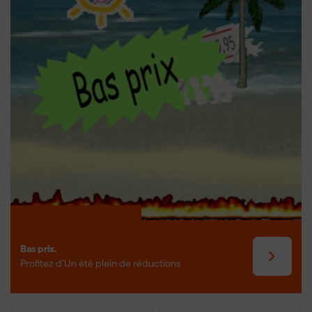
Comment brancher un voltmètre ?
Branchez les pointes de test ou sondes de l’appareil sur les points
où vous souhaitez mesurer la tension. Il s’agit généralement d’une
mesure entre la phase et le neutre, ou entre deux phases. Pour la
tension continue, veillez à respecter la polarité : la pointe rouge
sur le pôle positif, la noire sur le pôle négatif. Pour la tension
alternative, cela est moins critique. Utilisez toujours un voltmètre
ou testeur de tension adapté à votre travail. Un branchement
correct et une utilisation appropriée permettent d’éviter les
erreurs de mesure et de travailler en toute sécurité.
Bas prix.
Profitez d’Un été plein de réductions