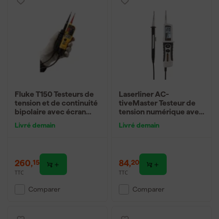
Fluke T150 Testeurs de
Laserliner AC-
tension et de continuité
tiveMaster Testeur de
bipolaire avec écran
tension numérique avec
LCD - mesureur d'Ohm -
écran LCD - AC/DC 6-
Livré demain
Livré demain
tension ajustable -
690 V
AC/DC 690V
260
,
84
,
15
20
TTC
TTC
Comparer
Comparer