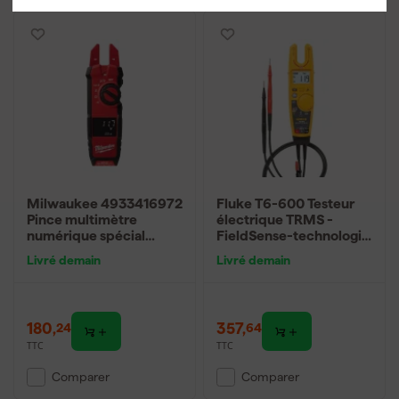
Milwaukee 4933416972
Fluke T6-600 Testeur
Pince multimètre
électrique TRMS -
numérique spécial
FieldSense-technologie
électricien - 2 x AA
- AC/DC 600V & AC
Livré demain
Livré demain
200A
180
,
357
,
24
64
TTC
TTC
Comparer
Comparer