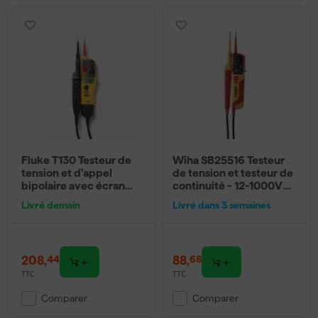
Fluke T130 Testeur de
Wiha SB25516 Testeur
tension et d'appel
de tension et testeur de
bipolaire avec écran
continuité - 12-1000V
LCD - mesure Ohm -
AC
Livré demain
Livré dans 3 semaines
charge commutable -
AC/DC 690V
208
,
88
,
44
68
TTC
TTC
Comparer
Comparer