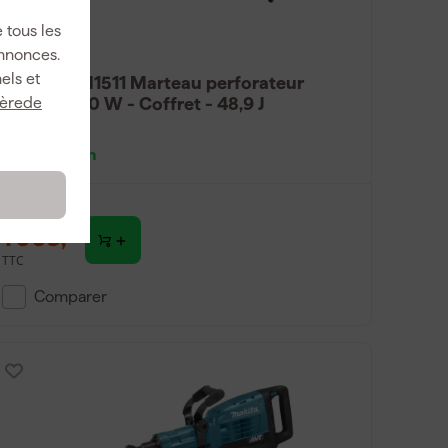
 tous les
annonces.
els et
Makita HM1511 Marteau perforateur
SW30 1850 W - Coffret - 48,9 J
ièrede
Livré demain
1 009
,
13
TTC
Comparer