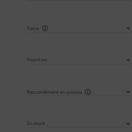
40 V
(4)
0
(9)
54 V
(3)
1
(1)
Voir plus
Force
2
(5)
1.8 J
(1)
3
(1)
2.6 J
(1)
Fourni en
2.7 J
(1)
En Coffret
(35)
3.1 J
(2)
en Makpac
(1)
Voir plus
Raccordement en pouces
en XL-Boxx
(1)
SW28,6
(1)
DeWalt
(3)
En stock
HEX
(12)