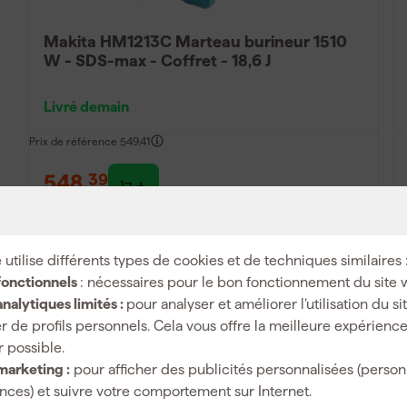
Makita HM1213C Marteau burineur 1510
W - SDS-max - Coffret - 18,6 J
Livré demain
Prix de référence
549,41
548
,
39
TTC
Comparer
 utilise différents types de cookies et de techniques similaires 
fonctionnels
: nécessaires pour le bon fonctionnement du site 
nalytiques limités :
pour analyser et améliorer l’utilisation du s
r de profils personnels. Cela vous offre la meilleure expérienc
r possible.
marketing :
pour afficher des publicités personnalisées (person
ces) et suivre votre comportement sur Internet.