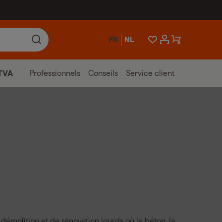
FR
NL
Professionnels
Conseils
Service client
TVA
démolition et de rénovation lourds où le béton, la