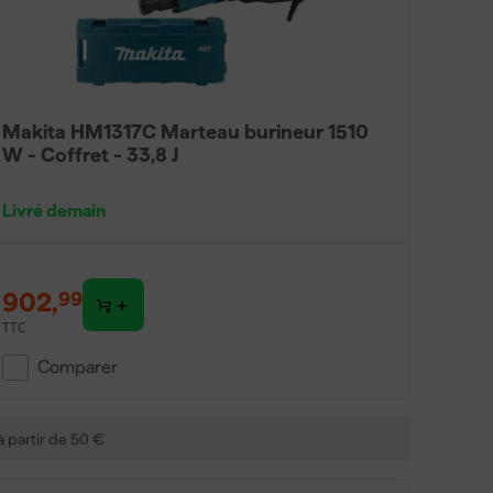
Makita HM1317C Marteau burineur 1510
W - Coffret - 33,8 J
Livré demain
902
,
99
TTC
Comparer
 à partir de 50 €