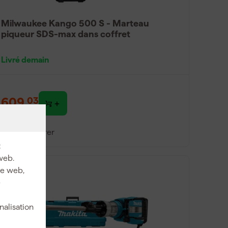
Milwaukee Kango 500 S - Marteau
piqueur SDS-max dans coffret
Livré demain
609
,
03
TTC
Comparer
:
web.
ite web,
e
nalisation