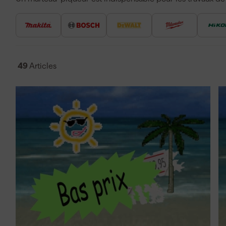
pierre ou l'asphalte doivent être rapidement cassés. Les m
versions, des marteaux-piqueurs électriques aux marteau
Makita
et
Bosch
qui garantissent puissance et fiabilité. Le 
supplémentaire sans les tracas des câbles. Que vous rech
kango ou un marteau-piqueur à percussion, vous avez tou
49
Articles
Polyvalent pour la démolition de béton, de pierre et d'a
Force de frappe puissante avec différents burins pour d
Disponible en version électrique ou sans fil pour une fle
Quel marteau-piqueur ai-
Vous choisissez le bon marteau-piqueur en fonction du poi
marteaux-piqueurs légers conviennent aux petits travaux 
lourdes avec plus de force de frappe sont nécessaires po
au type de burin : burins pointus pour un travail de précisio
pour les cavités. Pour démolir des murs ou des revêtemen
marteau-piqueur kango ou un marteau-burineur électrique