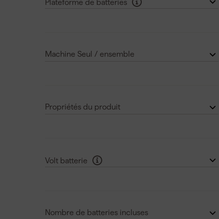
Plateforme de batteries
930 W
(1)
Bosch AMPShare
(1)
1000 W
(1)
Milwaukee M18
(1)
Voir plus
Machine Seul / ensemble
Hikoki MULTI-VOLT
(2)
Machine seul
(11)
Makita LXT
(1)
Set
(7)
Voir plus
Propriétés du produit
Démarrage progressif
(14)
Eclairage intégré
(1)
Volt batterie
Poignée amortissant les vibrations
(2)
18 V
(4)
Poignée ergonomique
(3)
36 V
(2)
Voir plus
Nombre de batteries incluses