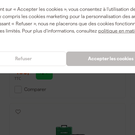
nt sur « Accepter les cookies », vous consentez à l’utilisation de
y compris les cookies marketing pour la personnalisation des 
ssant « Refuser », nous ne placerons que des cookies fonctionn
Makita HK1820 Burineur 550 W - SDS-
plus - Coffret - 3,1 J
es limités. Pour plus d’informations, consultez
politique en mat
Livré demain
Refuser
Accepter les cookies
435
,
99
TTC
Comparer