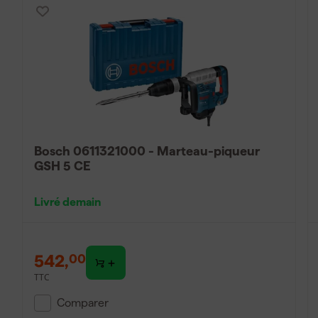
Bosch 0611321000 - Marteau-piqueur
GSH 5 CE
Livré demain
542
,
00
TTC
Comparer