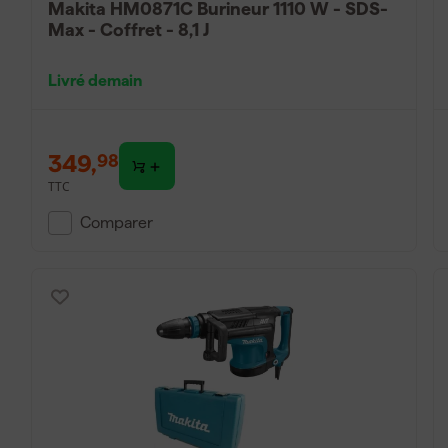
Makita HM0871C Burineur 1110 W - SDS-
Max - Coffret - 8,1 J
Livré demain
349
,
98
TTC
Comparer