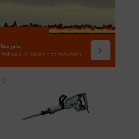
piqueur ?
 délivre de puissants coups pour briser des
on tels que l'enlèvement des dalles de béton, des
pris des marteaux-piqueurs électriques, des
Bas prix.
a sécurité est importante : portez toujours un
Profitez d’Un été plein de réductions
tes pour éviter les blessures lors de l'utilisation.