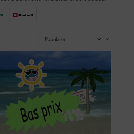
arteaux-piqueurs se déclinent en plusieurs
x-piqueurs sans fil, avec des marques comme
marteau-piqueur sans fil offre une mobilité
erchiez un burineur, un marteau de démolition
jours un modèle adapté pour votre tâche.
sphalte
iverses applications
xibilité maximale
je besoin ?
ds, de la force de frappe et du type de tâche. Les
de démolition, tandis que des machines plus
ur les travaux à grande échelle. Pensez également
n, burins plats pour la finition et burins à rainure
ts, vous pouvez par exemple opter pour un
 avec une force de frappe d'au moins 20 joules.