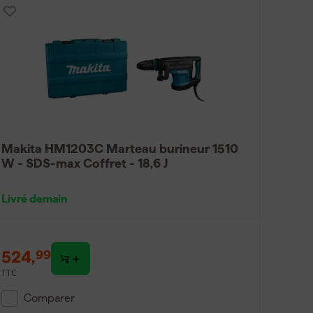
Makita HM1203C Marteau burineur 1510
W - SDS-max Coffret - 18,6 J
Livré demain
524
,
99
TTC
Comparer