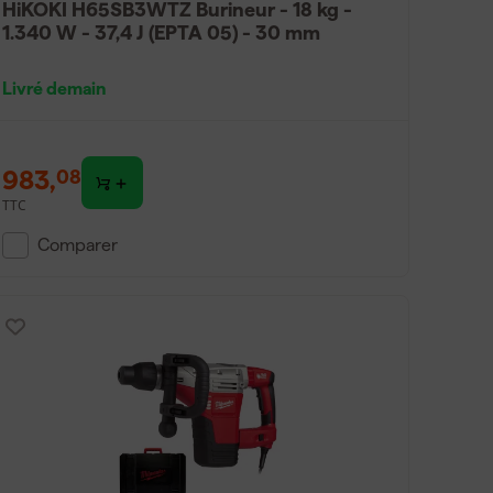
HiKOKI H65SB3WTZ Burineur - 18 kg -
1.340 W - 37,4 J (EPTA 05) - 30 mm
Livré demain
983
,
08
TTC
Comparer