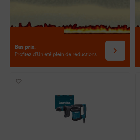
Qu'est-ce qu'un marteau-
Un marteau-piqueur est un outil électrique ou sans fil qui
matériaux durs. Il est utilisé pour des travaux de démoliti
revêtements et des murs. Il existe différents types, y com
Bas prix.
marteaux-piqueurs sans fil et des modèles pneumatiques. L
Profitez d’Un été plein de réductions
casque, une protection auditive et des gants de travail robus