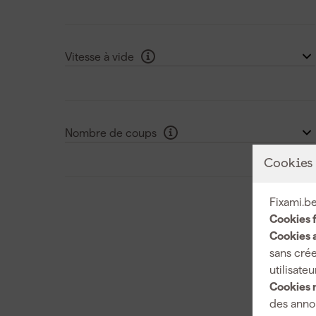
Non
(23)
SDS-Max
(25)
Oui
(26)
Voir plus
Vitesse à vide
<4000 tr/min
(38)
de 4000 à 5000 tr/min
(1)
Nombre de coups
870 rpm
(2)
Cookies
920 rpm
(1)
Fixami.be
1080 rpm
(1)
Cookies 
Cookies a
1200 rpm
(1)
sans crée
utilisateu
Voir plus
Cookies 
des annon