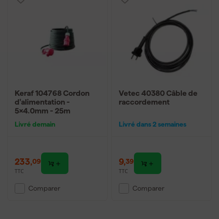
Keraf 104768 Cordon
Vetec 40380 Câble de
d'alimentation -
raccordement
5x4.0mm - 25m
Livré demain
Livré dans 2 semaines
233
,
9
,
09
39
TTC
TTC
Comparer
Comparer