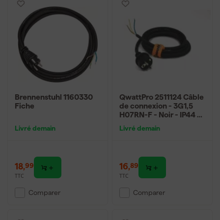
Brennenstuhl 1160330
QwattPro 2511124 Câble
Fiche
de connexion - 3G1,5
H07RN-F - Noir - IP44 -
5m
Livré demain
Livré demain
18
,
16
,
99
89
TTC
TTC
Comparer
Comparer