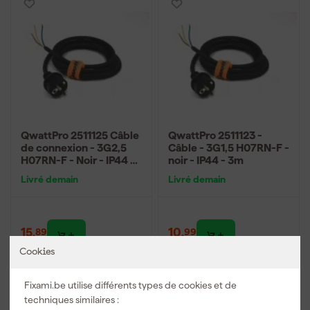
QwattPro 2511125 Câble
QwattPro 2511123 -
de connexion - 3G2,5
Câble - 3G1,5 H07RN-F -
H07RN-F - Noir - IP44 -
noir - IP44 - 3m
3m
Livré demain
Livré demain
15
,
10
,
89
99
TTC
TTC
Cookies
Comparer
Comparer
Fixami.be utilise différents types de cookies et de
techniques similaires :