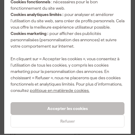
Cookies fonctionnels
: nécessaires pour le bon
fonctionnement du site web.
Cookies analytiques limités :
pour analyser et améliorer
l’utilisation du site web, sans créer de profils personnels. Cela
vous offre la meilleure expérience utilisateur possible.
Cookies marketing :
pour afficher des publicités
personnalisées (personnalisation des annonces) et suivre
votre comportement sur Internet.
Vetec VEE03215 Câble
Vetec 40392 Câble de
En cliquant sur « Accepter les cookies », vous consentez à
de raccordement
raccordement
l’utilisation de tous les cookies, y compris les cookies
marketing pour la personnalisation des annonces. En
Livré demain
Livré demain
choisissant « Refuser », nous ne placerons que des cookies
fonctionnels et analytiques limités. Pour plus d’informations,
Prix de référence
7,89
consultez
politique en matièrede cookies.
-5%
12
,
19
7
,
49
TTC
Accepter les cookies
TTC
Comparer
Comparer
Refuser