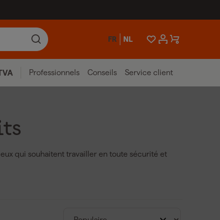
FR
NL
Professionnels
Conseils
Service client
TVA
its
ux qui souhaitent travailler en toute sécurité et
 les câbles, conduits ou tuyaux. Ces appareils
es de gaz ainsi que d'autres conduits métalliques
il est sûr de percer ou de scier. Les détecteurs de
ser, avec des signaux visuels et/ou sonores clairs
nduit. Ils réduisent le risque d’erreurs coûteuses