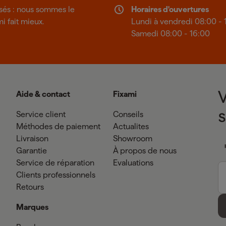
isés : nous sommes le
Horaires d'ouvertures
mi fait mieux.
Lundi à vendredi 08:00 - 
Samedi 08:00 - 16:00
Aide & contact
Fixami
Service client
Conseils
Méthodes de paiement
Actualites
Livraison
Showroom
Garantie
À propos de nous
Service de réparation
Evaluations
Clients professionnels
Retours
Marques