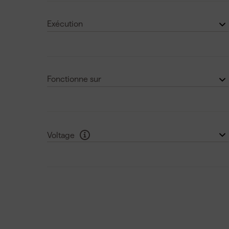
Oui
(3)
Rothenberger
(1)
Exécution
Machine seul
(1)
Fonctionne sur
Secteur
(1)
Voltage
> 10 V
(1)