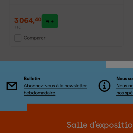
3 064
,
40
TTC
Comparer
Bulletin
Nous so
Abonnez-vous à la newsletter
Nous no
hebdomadaire
nos spéc
Salle d'expositi