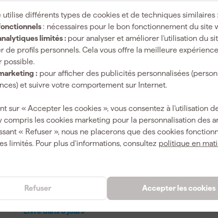
6
,
23
 utilise différents types de cookies et de techniques similaires 
fonctionnels
: nécessaires pour le bon fonctionnement du site 
TTC
nalytiques limités :
pour analyser et améliorer l’utilisation du s
Comparer
r de profils personnels. Cela vous offre la meilleure expérienc
r possible.
marketing :
pour afficher des publicités personnalisées (person
ces) et suivre votre comportement sur Internet.
nt sur « Accepter les cookies », vous consentez à l’utilisation de
y compris les cookies marketing pour la personnalisation des 
ssant « Refuser », nous ne placerons que des cookies fonctionn
es limités. Pour plus d’informations, consultez
politique en mat
Rothenberger ROTEST GW Professional
Détecteur de fuites
Refuser
Accepter les cookies
Livré dans 6 jours