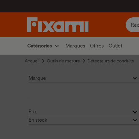
Catégories
Marques
Offres
Outlet
Accueil
Outils de mesure
Détecteurs de conduits
Marque
Griffon
(1)
Prix
En stock
Laserliner
(1)
€
€
Non
(1)
Milwaukee
(1)