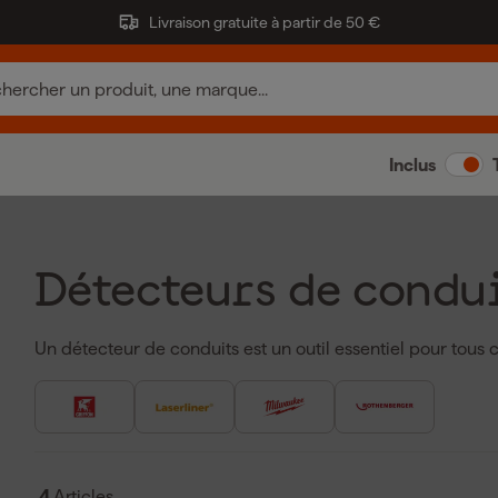
Livraison gratuite à partir de 50 €
Inclus
Détecteurs de condu
Un détecteur de conduits est un outil essentiel pour tous ce
efficacité dans les murs, sols ou plafonds sans endommager
détectent les câbles électriques, conduites d'eau, conduit
ou en plastique, vous permettant de savoir précisément où 
conduits modernes sont souvent compacts et faciles à utili
qui vous avertissent dès que vous passez au-dessus d’un co
4
Articles