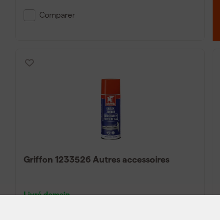
Comparer
Griffon 1233526 Autres accessoires
Livré demain
Prix de référence
6,45