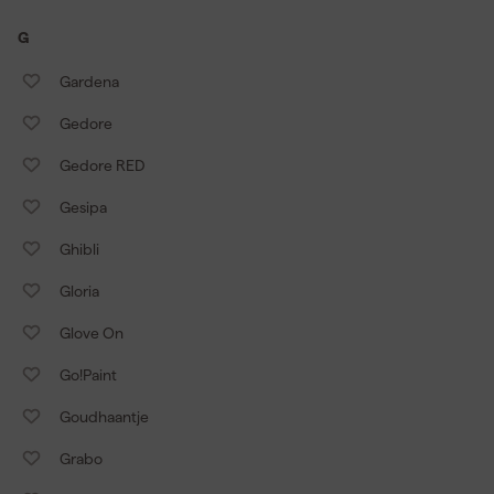
G
Gardena
Gedore
Gedore RED
Gesipa
Ghibli
Gloria
Glove On
Go!Paint
Goudhaantje
Grabo