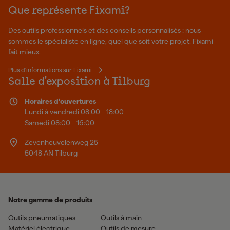
Que représente Fixami?
Des outils professionnels et des conseils personnalisés : nous
sommes le spécialiste en ligne, quel que soit votre projet. Fixami
fait mieux.
Plus d'informations sur Fixami
Salle d'exposition à Tilburg
Horaires d'ouvertures
Lundi à vendredi 08:00 - 18:00
Samedi 08:00 - 16:00
Zevenheuvelenweg 25
5048 AN Tilburg
Notre gamme de produits
Outils pneumatiques
Outils à main
Matériel électrique
Outils de mesure