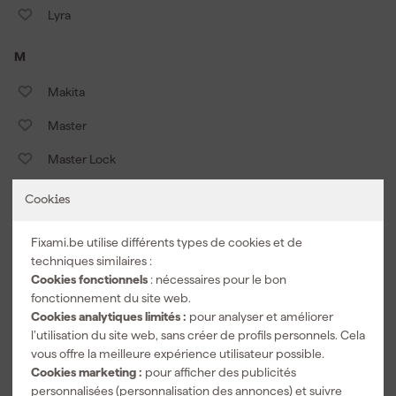
Lyra
M
Makita
Master
Master Lock
Matador
Cookies
Mathys
Fixami.be utilise différents types de cookies et de
Mechanic
techniques similaires :
Cookies fonctionnels
: nécessaires pour le bon
Meijer Tools
fonctionnement du site web.
Cookies analytiques limités :
pour analyser et améliorer
Metabo
l’utilisation du site web, sans créer de profils personnels. Cela
vous offre la meilleure expérience utilisateur possible.
Milwaukee
Cookies marketing :
pour afficher des publicités
personnalisées (personnalisation des annonces) et suivre
Mirka