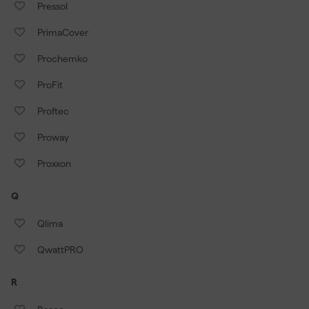
Pressol
PrimaCover
Prochemko
ProFit
Proftec
Proway
Proxxon
Q
Qlima
QwattPRO
R