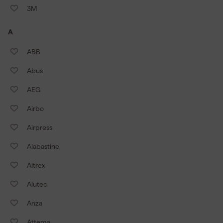
3M
A
ABB
Abus
AEG
Airbo
Airpress
Alabastine
Altrex
Alutec
Anza
Attema