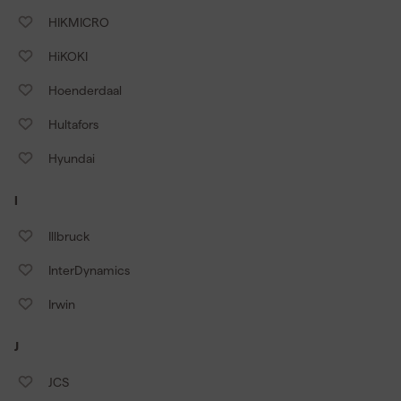
HIKMICRO
HiKOKI
Hoenderdaal
Hultafors
Hyundai
I
Illbruck
InterDynamics
Irwin
J
JCS