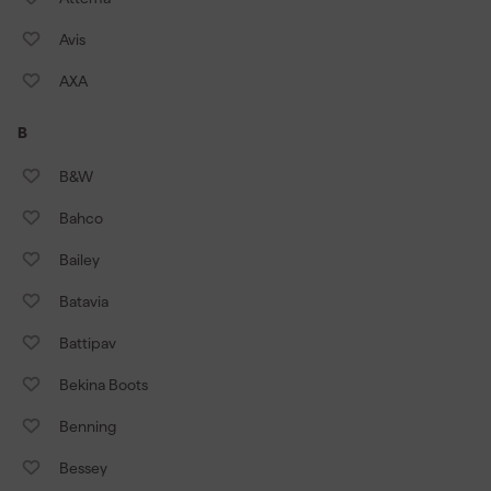
Avis
AXA
B
B&W
Bahco
Bailey
Batavia
Battipav
Bekina Boots
Benning
Bessey