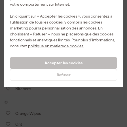
votre comportement sur Internet.
Mitutoyo
En cliquant sur « Accepter les cookies », vous consentez à
MoTip
l’utilisation de tous les cookies, y compris les cookies
marketing pour la personnalisation des annonces. En
Mullrose
choisissant « Refuser », nous ne placerons que des cookies
fonctionnels et analytiques limités. Pour plus d’informations,
Multizaag
consultez
politique en matièrede cookies.
N
Accepter les cookies
Nedo
Refuser
Nemef
Nitecore
O
Orange Wipes
Orit