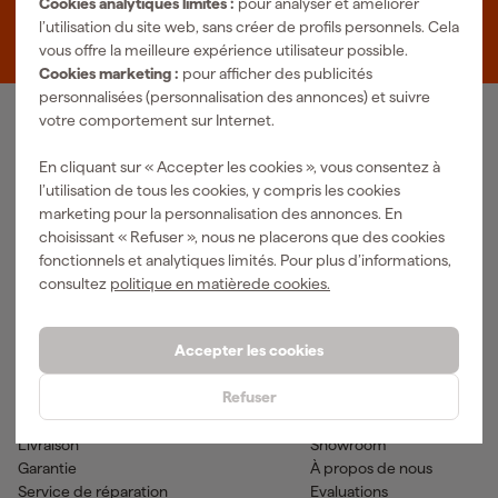
Cookies analytiques limités :
pour analyser et améliorer
Zevenheuvelenweg 25
l’utilisation du site web, sans créer de profils personnels. Cela
5048 AN Tilburg
vous offre la meilleure expérience utilisateur possible.
Cookies marketing :
pour afficher des publicités
personnalisées (personnalisation des annonces) et suivre
votre comportement sur Internet.
Notre gamme de produits
En cliquant sur « Accepter les cookies », vous consentez à
Outils pneumatiques
Outils à main
l’utilisation de tous les cookies, y compris les cookies
Matériel électrique
Outils de mesure
marketing pour la personnalisation des annonces. En
Nettoyage
Outils électriques
choisissant « Refuser », nous ne placerons que des cookies
Climatisations
Outil sans-fil
fonctionnels et analytiques limités. Pour plus d’informations,
Matériaux de fixation
Accessoires
consultez
politique en matièrede cookies.
EPI et vêtements de travail
Outils de jardinage
Transports et atelier
Peinture & fournitures
Accepter les cookies
Aide & contact
Fixami
Refuser
Service client
Conseils
Méthodes de paiement
Actualites
Livraison
Showroom
Garantie
À propos de nous
Service de réparation
Evaluations