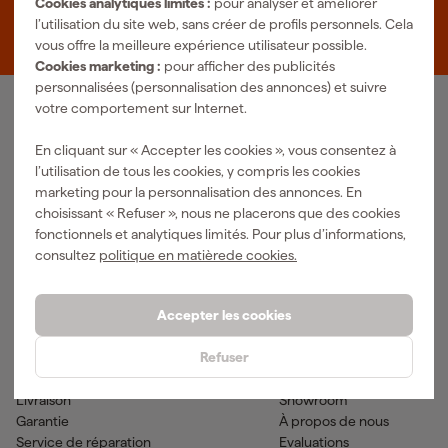
Cookies analytiques limités :
pour analyser et améliorer
Zevenheuvelenweg 25
l’utilisation du site web, sans créer de profils personnels. Cela
5048 AN Tilburg
vous offre la meilleure expérience utilisateur possible.
Cookies marketing :
pour afficher des publicités
personnalisées (personnalisation des annonces) et suivre
votre comportement sur Internet.
Notre gamme de produits
En cliquant sur « Accepter les cookies », vous consentez à
Outils pneumatiques
Outils à main
l’utilisation de tous les cookies, y compris les cookies
Matériel électrique
Outils de mesure
marketing pour la personnalisation des annonces. En
Nettoyage
Outils électriques
choisissant « Refuser », nous ne placerons que des cookies
Climatisations
Outil sans-fil
fonctionnels et analytiques limités. Pour plus d’informations,
Matériaux de fixation
Accessoires
consultez
politique en matièrede cookies.
EPI et vêtements de travail
Outils de jardinage
Transports et atelier
Peinture & fournitures
Accepter les cookies
Aide & contact
Fixami
Refuser
Service client
Conseils
Méthodes de paiement
Actualites
Livraison
Showroom
Garantie
À propos de nous
Service de réparation
Evaluations