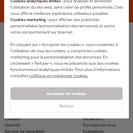
Cookies analytiques limités :
pour analyser et améliorer
Zevenheuvelenweg 25
l’utilisation du site web, sans créer de profils personnels. Cela
5048 AN Tilburg
vous offre la meilleure expérience utilisateur possible.
Cookies marketing :
pour afficher des publicités
personnalisées (personnalisation des annonces) et suivre
votre comportement sur Internet.
Notre gamme de produits
En cliquant sur « Accepter les cookies », vous consentez à
Outils pneumatiques
Outils à main
l’utilisation de tous les cookies, y compris les cookies
Matériel électrique
Outils de mesure
marketing pour la personnalisation des annonces. En
Nettoyage
Outils électriques
choisissant « Refuser », nous ne placerons que des cookies
Climatisations
Outil sans-fil
fonctionnels et analytiques limités. Pour plus d’informations,
Matériaux de fixation
Accessoires
consultez
politique en matièrede cookies.
EPI et vêtements de travail
Outils de jardinage
Transports et atelier
Peinture & fournitures
Accepter les cookies
Aide & contact
Fixami
Refuser
Service client
Conseils
Méthodes de paiement
Actualites
Livraison
Showroom
Garantie
À propos de nous
Service de réparation
Evaluations