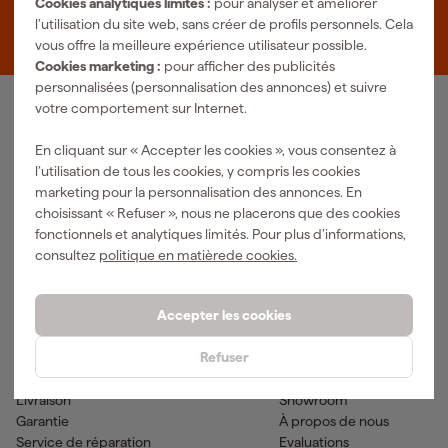
Cookies analytiques limités :
pour analyser et améliorer
Zevenheuvelenweg 25
l’utilisation du site web, sans créer de profils personnels. Cela
5048 AN Tilburg
vous offre la meilleure expérience utilisateur possible.
Cookies marketing :
pour afficher des publicités
personnalisées (personnalisation des annonces) et suivre
votre comportement sur Internet.
Notre gamme de produits
En cliquant sur « Accepter les cookies », vous consentez à
Outils pneumatiques
Outils à main
l’utilisation de tous les cookies, y compris les cookies
Matériel électrique
Outils de mesure
marketing pour la personnalisation des annonces. En
Nettoyage
Outils électriques
choisissant « Refuser », nous ne placerons que des cookies
Climatisations
Outil sans-fil
fonctionnels et analytiques limités. Pour plus d’informations,
Matériaux de fixation
Accessoires
consultez
politique en matièrede cookies.
EPI et vêtements de travail
Outils de jardinage
Transports et atelier
Peinture & fournitures
Accepter les cookies
Aide & contact
Fixami
Refuser
Service client
Conseils
Méthodes de paiement
Actualites
Livraison
Showroom
Garantie
À propos de nous
Service de réparation
Evaluations