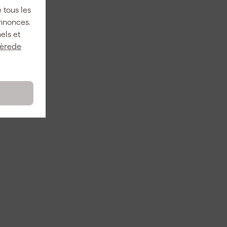
 tous les
annonces.
els et
ièrede