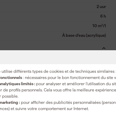
2 uur
6 h
10 m²/l
À base d'eau (acrylique)
Mélange de peinture
 utilise différents types de cookies et de techniques similaires 
Mélangé par couleur
fonctionnels
: nécessaires pour le bon fonctionnement du site 
nalytiques limités :
pour analyser et améliorer l’utilisation du s
r de profils personnels. Cela vous offre la meilleure expérienc
r possible.
2.5 l
marketing :
pour afficher des publicités personnalisées (person
ces) et suivre votre comportement sur Internet.