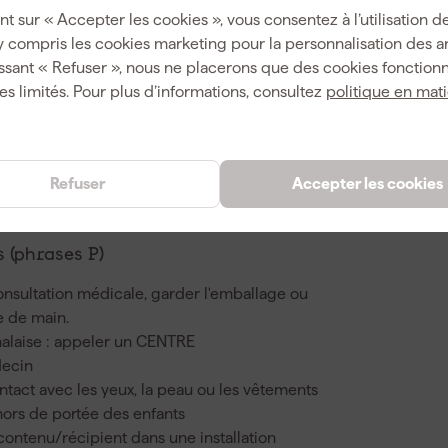
nt sur « Accepter les cookies », vous consentez à l’utilisation de
y compris les cookies marketing pour la personnalisation des 
8711115378107
ssant « Refuser », nous ne placerons que des cookies fonctionn
es limités. Pour plus d’informations, consultez
politique en mat
360666
5758641
Refuser
Accepter les cookies
 (phrases P)
onsultation médicale, garder l'emballage ou
ée de main.
malaise : appeler un CENTRE
ecin
ontact avec les yeux, la peau ou les vêtements
hors de portée des enfants
 contenu/récipient dans une installation