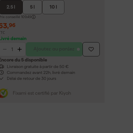
2.5 l
5 l
10 l
rix conseillé
109,49
63
,
96
TTC
Livré demain
Ajouter au panier
Encore du 5 disponible
Livraison gratuite à partir de 50 €
Commandez avant 22h, livré demain
Délai de retour de 30 jours
Fixami est certifié par Kiyoh