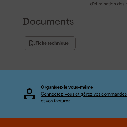
d'élimination des 
Documents
Fiche technique
Organisez-le vous-même
Connectez-vous et gérez vos commandes
et vos factures.