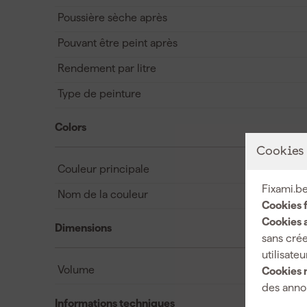
Poussière sèche après
Pouvant être peint après
Rendement par litre
Type de peinture
Colors
Cookies
Couleur principale
Fixami.be
Nom de la couleur
Cookies 
Cookies a
Dimensions
sans crée
utilisateu
Volume
Cookies 
des annon
Informations techniques