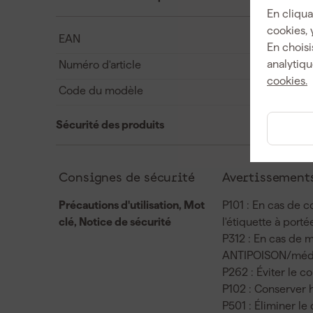
En cliqua
cookies, 
EAN
En choisi
analytiqu
Numéro d'article
cookies.
Code du modèle
Sécurité des produits
Consignes de sécurité
Avertissements
Précautions d'utilisation, Mot
P101 : En cas de c
clé, Notice de sécurité
l'étiquette à port
P312 : En cas de 
ANTIPOISON/méd
P262 : Éviter le c
P102 : Conserver 
P501 : Éliminer le