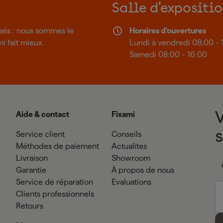
Salle d'expositi
isés : nous sommes le
Horaires d'ouvertures
mi fait mieux.
Lundi à vendredi 08:00 - 
Samedi 08:00 - 16:00
Aide & contact
Fixami
Service client
Conseils
Méthodes de paiement
Actualites
Livraison
Showroom
Garantie
À propos de nous
Service de réparation
Evaluations
Clients professionnels
Retours