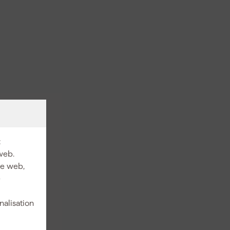
:
web.
ite web,
e
nalisation