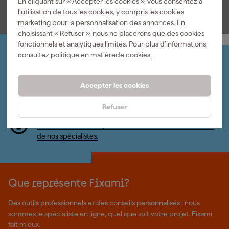
En cliquant sur « Accepter les cookies », vous consentez à
l’utilisation de tous les cookies, y compris les cookies
marketing pour la personnalisation des annonces. En
choisissant « Refuser », nous ne placerons que des cookies
fonctionnels et analytiques limités. Pour plus d’informations,
consultez
politique en matièrede cookies.
Organisez-le vous-même
Connectez-vous et gérez vos commandes et vos
factures.
Accepter les cookies
Bulletin
Abonnez-vous à la newsletter hebdomadaire
Refuser
Nous sommes heureux de vous aider
Nous nous ferons un plaisir de vous aider. Contactez l'un
de nos spécialistes.
Que représente Fixami?
Des outils professionnels et des conseils personnalisés : nous
sommes le spécialiste en ligne, quel que soit votre projet. Fixami
fait mieux.