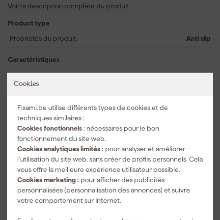
Voir la description complète du produit
Facile à appliquer, pas besoin de primaire.
Finition durable et brillante (antidérapante ou finition décorative
Product type
au choix).
Très résistant aux solvants, aux produits chimiques et aux pneus
Propriétés du produit
Anti slip
de voiture.
Caractéristiques
Adapté à l'espace
Garage
Cookies
S'applique à
Sols
Utilisation
Intérieur
Fixami.be utilise différents types de cookies et de
techniques similaires :
Voir toutes les caractéristiques
Cookies fonctionnels
: nécessaires pour le bon
fonctionnement du site web.
Documents
Cookies analytiques limités :
pour analyser et améliorer
l’utilisation du site web, sans créer de profils personnels. Cela
vous offre la meilleure expérience utilisateur possible.
Cookies marketing :
pour afficher des publicités
Fiche technique
personnalisées (personnalisation des annonces) et suivre
votre comportement sur Internet.
Fiche de sécurité