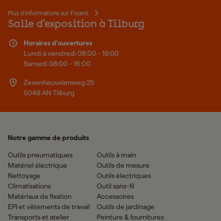
Plus d'informations sur Fixami
Salle d'exposition à Tilburg
Horaires d'ouvertures
Lundi à vendredi 08:00 - 18:00
Samedi 08:00 - 16:00
Zevenheuvelenweg 25
5048 AN Tilburg
Notre gamme de produits
Outils pneumatiques
Outils à main
Matériel électrique
Outils de mesure
Nettoyage
Outils électriques
Climatisations
Outil sans-fil
Matériaux de fixation
Accessoires
EPI et vêtements de travail
Outils de jardinage
Transports et atelier
Peinture & fournitures