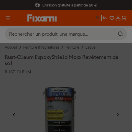
Livraison gratuite à partir de 50 €
FR
NL
Accueil
Peinture & fournitures
Peinture
Laque
Rust-Oleum ExpoxyShield Maxx Revêtement de
sol
RUST-OLEUM