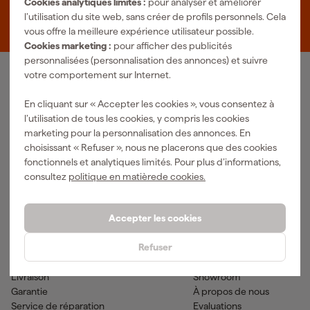
Cookies analytiques limités :
pour analyser et améliorer
Zevenheuvelenweg 25
l’utilisation du site web, sans créer de profils personnels. Cela
5048 AN Tilburg
vous offre la meilleure expérience utilisateur possible.
Cookies marketing :
pour afficher des publicités
personnalisées (personnalisation des annonces) et suivre
votre comportement sur Internet.
Notre gamme de produits
En cliquant sur « Accepter les cookies », vous consentez à
Outils pneumatiques
Outils à main
l’utilisation de tous les cookies, y compris les cookies
Matériel électrique
Outils de mesure
marketing pour la personnalisation des annonces. En
Nettoyage
Outils électriques
choisissant « Refuser », nous ne placerons que des cookies
Climatisations
Outil sans-fil
fonctionnels et analytiques limités. Pour plus d’informations,
Matériaux de fixation
Accessoires
consultez
politique en matièrede cookies.
EPI et vêtements de travail
Outils de jardinage
Transports et atelier
Peinture & fournitures
Accepter les cookies
Aide & contact
Fixami
Refuser
Service client
Conseils
Méthodes de paiement
Actualites
Livraison
Showroom
Garantie
À propos de nous
Service de réparation
Evaluations