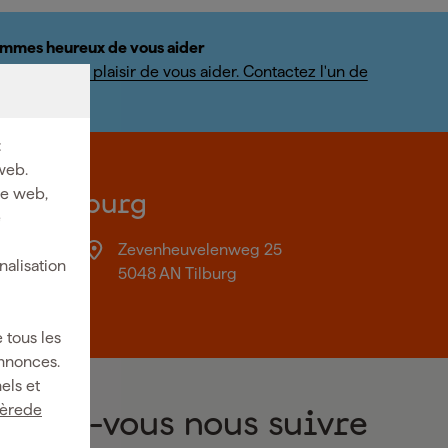
mmes heureux de vous aider
us ferons un plaisir de vous aider. Contactez l'un de
ialistes.
:
web.
ite web,
on à Tilburg
e
Zevenheuvelenweg 25
nalisation
18:00
5048 AN Tilburg
 tous les
annonces.
els et
ièrede
Voulez-vous nous suivre