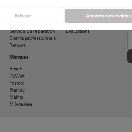
Service client
Conseils
Méthodes de paiement
Actualites
Refuser
Accepter les cookies
Livraison
Showroom
Garantie
À propos de nous
Service de réparation
Evaluations
Clients professionnels
Retours
Marques
Bosch
DeWalt
Festool
Stanley
Makita
Milwaukee