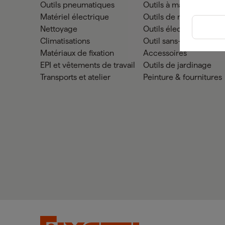
Outils pneumatiques
Outils à main
Matériel électrique
Outils de mesure
Nettoyage
Outils électriques
Climatisations
Outil sans-fil
Matériaux de fixation
Accessoires
EPI et vêtements de travail
Outils de jardinage
Transports et atelier
Peinture & fournitures