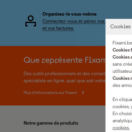
Organisez-le vous-même
Connectez-vous et gérez vos commandes
Cookies
et vos factures.
Fixami.be
Cookies 
Cookies a
Que représente Fixami?
sans crée
utilisateu
Des outils professionnels et des conseils personnal
Cookies 
spécialiste en ligne, quel que soit votre projet. Fixa
des annon
Plus d'informations sur Fixami
En cliqua
cookies, 
En choisi
analytiqu
Notre gamme de produits
cookies.