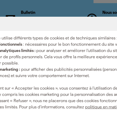
Bulletin
Nous so
Abonnez-vous à la newsletter
Nous no
hebdomadaire
nos spéc
 utilise différents types de cookies et de techniques similaires 
fonctionnels
: nécessaires pour le bon fonctionnement du site 
nalytiques limités :
pour analyser et améliorer l’utilisation du s
Salle d'expositi
r de profils personnels. Cela vous offre la meilleure expérienc
r possible.
isés : nous sommes le
Horaires d'ouvertures
marketing :
pour afficher des publicités personnalisées (person
mi fait mieux.
Lundi à vendredi 08:00 - 
ces) et suivre votre comportement sur Internet.
Samedi 08:00 - 16:00
nt sur « Accepter les cookies », vous consentez à l’utilisation de
y compris les cookies marketing pour la personnalisation des 
ssant « Refuser », nous ne placerons que des cookies fonctionn
es limités. Pour plus d’informations, consultez
politique en mat
Aide & contact
Fixami