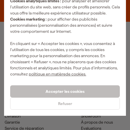
Cookies analytiques limités :
pour analyser et améliorer
Zevenheuvelenweg 25
l’utilisation du site web, sans créer de profils personnels. Cela
5048 AN Tilburg
vous offre la meilleure expérience utilisateur possible.
Cookies marketing :
pour afficher des publicités
personnalisées (personnalisation des annonces) et suivre
votre comportement sur Internet.
Notre gamme de produits
En cliquant sur « Accepter les cookies », vous consentez à
Outils pneumatiques
Outils à main
l’utilisation de tous les cookies, y compris les cookies
Matériel électrique
Outils de mesure
marketing pour la personnalisation des annonces. En
Nettoyage
Outils électriques
choisissant « Refuser », nous ne placerons que des cookies
Climatisations
Outil sans-fil
fonctionnels et analytiques limités. Pour plus d’informations,
Matériaux de fixation
Accessoires
consultez
politique en matièrede cookies.
EPI et vêtements de travail
Outils de jardinage
Transports et atelier
Peinture & fournitures
Accepter les cookies
Aide & contact
Fixami
Refuser
Service client
Conseils
Méthodes de paiement
Actualites
Livraison
Showroom
Garantie
À propos de nous
Service de réparation
Evaluations