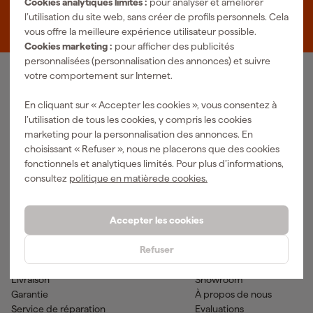
Cookies analytiques limités :
pour analyser et améliorer
Zevenheuvelenweg 25
l’utilisation du site web, sans créer de profils personnels. Cela
5048 AN Tilburg
vous offre la meilleure expérience utilisateur possible.
Cookies marketing :
pour afficher des publicités
personnalisées (personnalisation des annonces) et suivre
votre comportement sur Internet.
Notre gamme de produits
En cliquant sur « Accepter les cookies », vous consentez à
Outils pneumatiques
Outils à main
l’utilisation de tous les cookies, y compris les cookies
Matériel électrique
Outils de mesure
marketing pour la personnalisation des annonces. En
Nettoyage
Outils électriques
choisissant « Refuser », nous ne placerons que des cookies
Climatisations
Outil sans-fil
fonctionnels et analytiques limités. Pour plus d’informations,
Matériaux de fixation
Accessoires
consultez
politique en matièrede cookies.
EPI et vêtements de travail
Outils de jardinage
Transports et atelier
Peinture & fournitures
Accepter les cookies
Aide & contact
Fixami
Refuser
Service client
Conseils
Méthodes de paiement
Actualites
Livraison
Showroom
Garantie
À propos de nous
Service de réparation
Evaluations