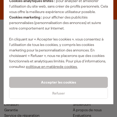
Cookies analytiques limités :
pour analyser et améliorer
Zevenheuvelenweg 25
l’utilisation du site web, sans créer de profils personnels. Cela
5048 AN Tilburg
vous offre la meilleure expérience utilisateur possible.
Cookies marketing :
pour afficher des publicités
personnalisées (personnalisation des annonces) et suivre
votre comportement sur Internet.
Notre gamme de produits
En cliquant sur « Accepter les cookies », vous consentez à
Outils pneumatiques
Outils à main
l’utilisation de tous les cookies, y compris les cookies
Matériel électrique
Outils de mesure
marketing pour la personnalisation des annonces. En
Nettoyage
Outils électriques
choisissant « Refuser », nous ne placerons que des cookies
Climatisations
Outil sans-fil
fonctionnels et analytiques limités. Pour plus d’informations,
Matériaux de fixation
Accessoires
consultez
politique en matièrede cookies.
EPI et vêtements de travail
Outils de jardinage
Transports et atelier
Peinture & fournitures
Accepter les cookies
Aide & contact
Fixami
Refuser
Service client
Conseils
Méthodes de paiement
Actualites
Livraison
Showroom
Garantie
À propos de nous
Service de réparation
Evaluations