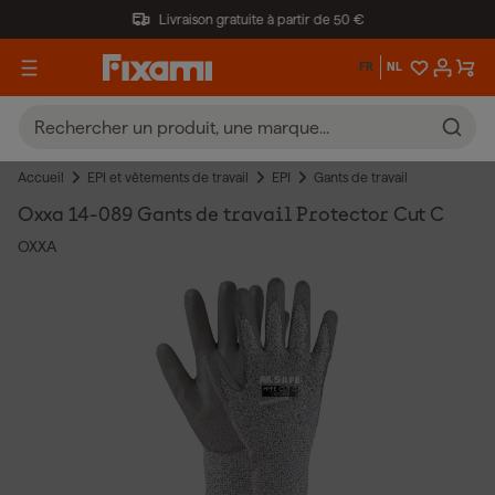
Livraison gratuite à partir de 50 €
FR
NL
Accueil
EPI et vêtements de travail
EPI
Gants de travail
Oxxa 14-089 Gants de travail Protector Cut C
OXXA