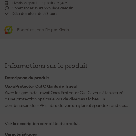
Livraison gratuite à partir de 50 €
Commandez avant 22h, livré demain
Délai de retour de 30 jours
Fixami est certifié par Kiyoh
Informations sur le produit
Description du produit
Oxxa Protector Cut C Gants de Travail
Avec les gants de travail Oxxa Protector Cut C, vous êtes assuré
d'une protection optimale lors de diverses tâches. La
combinaison de HPPE, fibre de verre, nylon et spandex rend ces
gants sans couture à mailles circulaires particulièrement durables
et confortables. Grâce à la manchette extra longue et tricotée
Voir la description complète du produit
élastique, non seulement votre main, mais aussi votre poignet
sont parfaitement protégés. Le revêtement en PU sur la paume
Caractéristiques