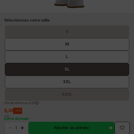
Sélectionnez votre taille
S
M
L
XL
XXL
XXXL
Prix de référence
6,29
5
,
25
-16%
TTC
Livré demain
Ajouter au panier