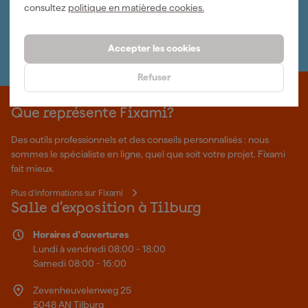
Abonnez-vous à la newsletter hebdomadaire
consultez
politique en matièrede cookies.
Nous sommes heureux de vous aider
Nous nous ferons un plaisir de vous aider. Contactez l'un
Accepter les cookies
de nos spécialistes.
Refuser
Que représente Fixami?
Des outils professionnels et des conseils personnalisés : nous
sommes le spécialiste en ligne, quel que soit votre projet. Fixami
fait mieux.
Plus d'informations sur Fixami
Salle d'exposition à Tilburg
Horaires d'ouvertures
Lundi à vendredi 08:00 - 18:00
Samedi 08:00 - 16:00
Zevenheuvelenweg 25
5048 AN Tilburg