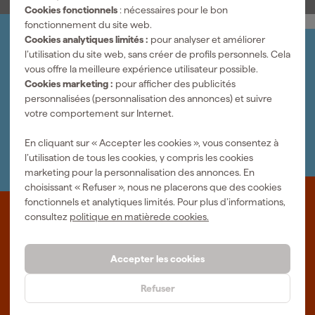
Cookies fonctionnels
: nécessaires pour le bon
nette. Veillez lors du montage à la bague de roulement noire afin
fonctionnement du site web.
que le côté vers le haut corresponde au sens de rotation et, après
Cookies analytiques limités :
pour analyser et améliorer
réaffûtage, remplacez le roulement B10 ⌀ 12,7 mm 4932501064
Organisez-le vous-même
l’utilisation du site web, sans créer de profils personnels. Cela
par le roulement B12 ⌀ 12,5 mm 4932501066 pour un guidage
Connectez-vous et gérez vos commandes et vos
vous offre la meilleure expérience utilisateur possible.
précis.
factures.
Cookies marketing :
pour afficher des publicités
Bulletin
personnalisées (personnalisation des annonces) et suivre
Abonnez-vous à la newsletter hebdomadaire
votre comportement sur Internet.
Nous sommes heureux de vous aider
Nous nous ferons un plaisir de vous aider. Contactez l'un
En cliquant sur « Accepter les cookies », vous consentez à
de nos spécialistes.
l’utilisation de tous les cookies, y compris les cookies
marketing pour la personnalisation des annonces. En
choisissant « Refuser », nous ne placerons que des cookies
fonctionnels et analytiques limités. Pour plus d’informations,
consultez
politique en matièrede cookies.
Que représente Fixami?
Des outils professionnels et des conseils personnalisés : nous
Accepter les cookies
sommes le spécialiste en ligne, quel que soit votre projet. Fixami
fait mieux.
Refuser
Plus d'informations sur Fixami