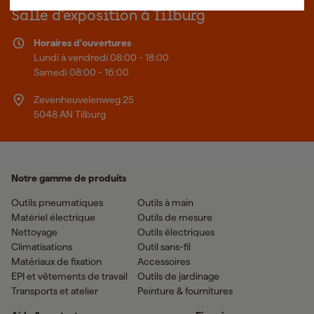
Plus d'informations sur Fixami
Salle d'exposition à Tilburg
Horaires d'ouvertures
Lundi à vendredi 08:00 - 18:00
Samedi 08:00 - 16:00
Zevenheuvelenweg 25
5048 AN Tilburg
Notre gamme de produits
Outils pneumatiques
Outils à main
Matériel électrique
Outils de mesure
Nettoyage
Outils électriques
Climatisations
Outil sans-fil
Matériaux de fixation
Accessoires
EPI et vêtements de travail
Outils de jardinage
Transports et atelier
Peinture & fournitures