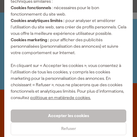
techniques similaires :
du montage, faites attention à la bague de palier noire et placez-
Cookies fonctionnels
: nécessaires pour le bon
la avec le bon côté vers le haut afin que le sens de rotation soit
fonctionnement du site web.
correct.
Cookies analytiques limités :
pour analyser et améliorer
l’utilisation du site web, sans créer de profils personnels. Cela
Organisez-le vous-même
vous offre la meilleure expérience utilisateur possible.
Connectez-vous et gérez vos commandes et vos
Cookies marketing :
pour afficher des publicités
factures.
personnalisées (personnalisation des annonces) et suivre
Bulletin
votre comportement sur Internet.
Abonnez-vous à la newsletter hebdomadaire
Nous sommes heureux de vous aider
En cliquant sur « Accepter les cookies », vous consentez à
Nous nous ferons un plaisir de vous aider. Contactez l'un
l’utilisation de tous les cookies, y compris les cookies
de nos spécialistes.
marketing pour la personnalisation des annonces. En
choisissant « Refuser », nous ne placerons que des cookies
fonctionnels et analytiques limités. Pour plus d’informations,
consultez
politique en matièrede cookies.
Que représente Fixami?
Des outils professionnels et des conseils personnalisés : nous
Accepter les cookies
sommes le spécialiste en ligne, quel que soit votre projet. Fixami
fait mieux.
Refuser