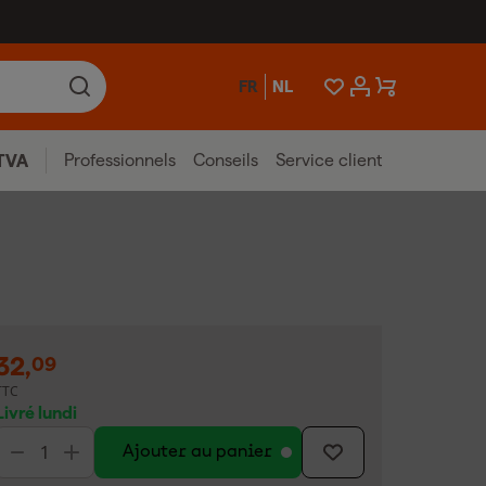
FR
NL
Professionnels
Conseils
Service client
TVA
32
,
09
TTC
Livré lundi
Ajouter au panier