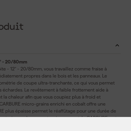
oduit
2" - 20/80mm
e - 12" - 20/80mm, vous travaillez comme fraise à
édiatement propres dans le bois et les panneaux. Le
ométrie de coupe ultra-tranchante, ce qui vous permet
 échardes. Le revêtement à faible frottement aide à
et la chaleur afin que vous coupiez plus à froid et
 CARBURE micro-grains enrichi en cobalt offre une
RE plus épaisse permet le réaffûtage pour une durée de
en trois couches argent-cuivre-argent, le CARBURE reste
’épaule anti-rebond maintient mieux le contrôle de la