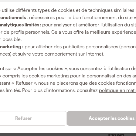
RBURE et une arête de fond rendent également le
F, le contreplaqué, les composites et les plastiques, tandis
 utilise différents types de cookies et de techniques similaires 
enez une finition constamment soignée.
fonctionnels
: nécessaires pour le bon fonctionnement du site 
nalytiques limités :
pour analyser et améliorer l’utilisation du s
r de profils personnels. Cela vous offre la meilleure expérienc
r possible.
Bois
marketing :
pour afficher des publicités personnalisées (person
ces) et suivre votre comportement sur Internet.
12 mm
nt sur « Accepter les cookies », vous consentez à l’utilisation de
38.1 mm
y compris les cookies marketing pour la personnalisation des 
80 mm
ssant « Refuser », nous ne placerons que des cookies fonctionn
es limités. Pour plus d’informations, consultez
politique en mat
1
Refuser
Accepter les cookies
4058546622084
420861