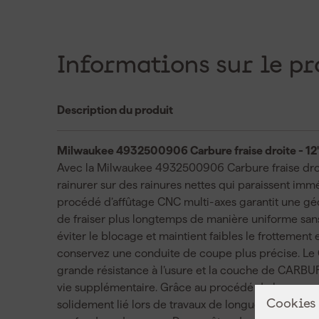
Informations sur le pr
Description du produit
Milwaukee 4932500906 Carbure fraise droite - 1
Avec la Milwaukee 4932500906 Carbure fraise droit
rainurer sur des rainures nettes qui paraissent imm
procédé d’affûtage CNC multi-axes garantit une gé
de fraiser plus longtemps de manière uniforme sans
éviter le blocage et maintient faibles le frottement 
conservez une conduite de coupe plus précise. Le
grande résistance à l’usure et la couche de CARBU
vie supplémentaire. Grâce au procédé de brasage 
Cookies
solidement lié lors de travaux de longue durée et l