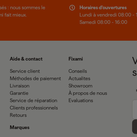
isés : nous sommes le
Horaires d'ouvertures
mi fait mieux.
Lundi à vendredi 08:00 - 
Samedi 08:00 - 16:00
Aide & contact
Fixami
Service client
Conseils
Méthodes de paiement
Actualites
Livraison
Showroom
Garantie
À propos de nous
Service de réparation
Evaluations
Clients professionnels
Retours
Marques