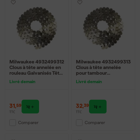
Milwaukee 4932499312
Milwaukee 4932499313
Clous à tête annelée en
Clous à tête annelée
rouleau Galvanisés Tête
pour tambour
ronde 15° 3,05 x 25 mm -
Galvanisés Tête ronde
Livré demain
Livré demain
2160 pièces
15° 3,05 x 32 mm - 2160
pièces
31
,
32
,
59
39
TTC
TTC
Comparer
Comparer