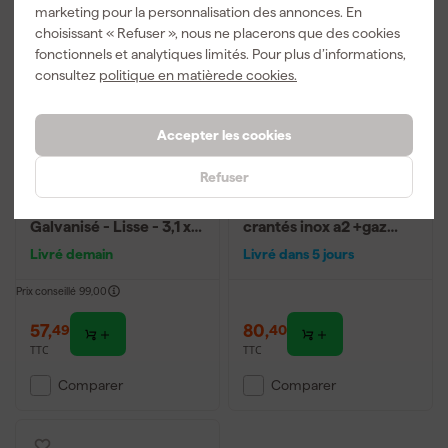
marketing pour la personnalisation des annonces. En
choisissant « Refuser », nous ne placerons que des cookies
fonctionnels et analytiques limités. Pour plus d’informations,
consultez
politique en matièrede cookies.
Accepter les cookies
Refuser
Makita F -30762 Clous
Paslode - hafte gn clou
de charpente -
sur rouleau 2,8x25
Galvanisé - Lisse - 3,1 x
crantés inox a2 +gaz
22 mm (7200 pcs)
im45 gn
Livré demain
Livré dans 5 jours
Prix conseillé
99,00
57
,
80
,
49
40
TTC
TTC
Comparer
Comparer