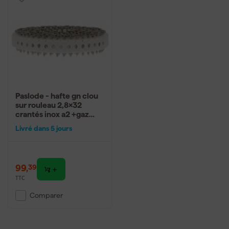
Paslode - hafte gn clou
sur rouleau 2,8x32
crantés inox a2 +gaz
im45 gn
Livré dans 5 jours
99
,
39
TTC
Comparer