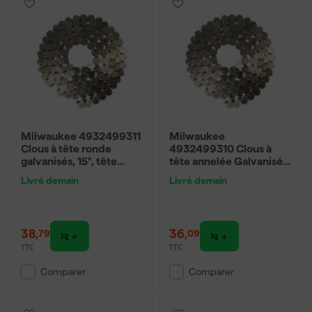
Milwaukee 4932499311
Milwaukee
Clous à tête ronde
4932499310 Clous à
galvanisés, 15°, tête
tête annelée Galvanisés
ronde, 3,05 x 22 mm -
Tête ronde 15°
Livré demain
Livré demain
2880 pièces
3,05x19mm - 2880
pièces
38
,
36
,
79
09
TTC
TTC
Comparer
Comparer