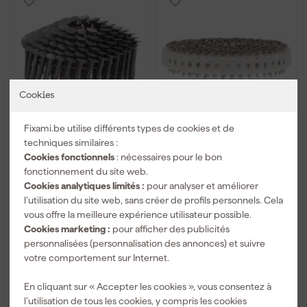
Cookies
Fixami.be utilise différents types de cookies et de
Paslode - clou asphalte
Paslode - hafte gn clou
techniques similaires :
3,0x22 lisse galv+ +gaz
sur rouleau 2,8x25
im45
crantés galv+gaz im45
Cookies fonctionnels
: nécessaires pour le bon
gn
fonctionnement du site web.
Livré demain
Livré demain
Cookies analytiques limités :
pour analyser et améliorer
l’utilisation du site web, sans créer de profils personnels. Cela
Prix conseillé
72,57
vous offre la meilleure expérience utilisateur possible.
48
,
79
,
59
89
Cookies marketing :
pour afficher des publicités
TTC
TTC
personnalisées (personnalisation des annonces) et suivre
votre comportement sur Internet.
Comparer
Comparer
En cliquant sur « Accepter les cookies », vous consentez à
l’utilisation de tous les cookies, y compris les cookies