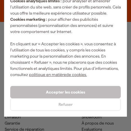
Cookies analytiques limités :
pour analyser et améliorer
Zevenheuvelenweg 25
l’utilisation du site web, sans créer de profils personnels. Cela
5048 AN Tilburg
vous offre la meilleure expérience utilisateur possible.
Cookies marketing :
pour afficher des publicités
personnalisées (personnalisation des annonces) et suivre
votre comportement sur Internet.
Notre gamme de produits
En cliquant sur « Accepter les cookies », vous consentez à
Outils pneumatiques
Outils à main
l’utilisation de tous les cookies, y compris les cookies
Matériel électrique
Outils de mesure
marketing pour la personnalisation des annonces. En
Nettoyage
Outils électriques
choisissant « Refuser », nous ne placerons que des cookies
Climatisations
Outil sans-fil
fonctionnels et analytiques limités. Pour plus d’informations,
Matériaux de fixation
Accessoires
consultez
politique en matièrede cookies.
EPI et vêtements de travail
Outils de jardinage
Transports et atelier
Peinture & fournitures
Accepter les cookies
Aide & contact
Fixami
Refuser
Service client
Conseils
Méthodes de paiement
Actualites
Livraison
Showroom
Garantie
À propos de nous
Service de réparation
Evaluations