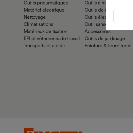
Outils pneumatiques
Outils à main
Matériel électrique
Outils de mesure
Nettoyage
Outils électriques
Climatisations
Outil sans-fil
Matériaux de fixation
Accessoires
EPI et vêtements de travail
Outils de jardinage
Transports et atelier
Peinture & fournitures