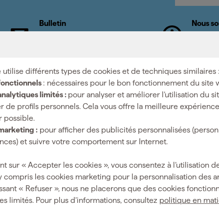
Bulletin
Nous so
Abonnez-vous à la newsletter
Nous no
hebdomadaire
nos spéc
 utilise différents types de cookies et de techniques similaires 
fonctionnels
: nécessaires pour le bon fonctionnement du site 
nalytiques limités :
pour analyser et améliorer l’utilisation du s
Salle d'expositi
r de profils personnels. Cela vous offre la meilleure expérienc
r possible.
isés : nous sommes le
Horaires d'ouvertures
marketing :
pour afficher des publicités personnalisées (person
mi fait mieux.
Lundi à vendredi 08:00 - 
ces) et suivre votre comportement sur Internet.
Samedi 08:00 - 16:00
nt sur « Accepter les cookies », vous consentez à l’utilisation de
y compris les cookies marketing pour la personnalisation des 
ssant « Refuser », nous ne placerons que des cookies fonctionn
es limités. Pour plus d’informations, consultez
politique en mat
Aide & contact
Fixami