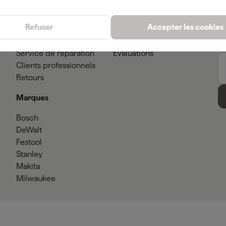
Service client
Conseils
Méthodes de paiement
Actualites
Refuser
Accepter les cookies
Livraison
Showroom
Garantie
À propos de nous
Service de réparation
Evaluations
Clients professionnels
Retours
Marques
Bosch
DeWalt
Festool
Stanley
Makita
Milwaukee