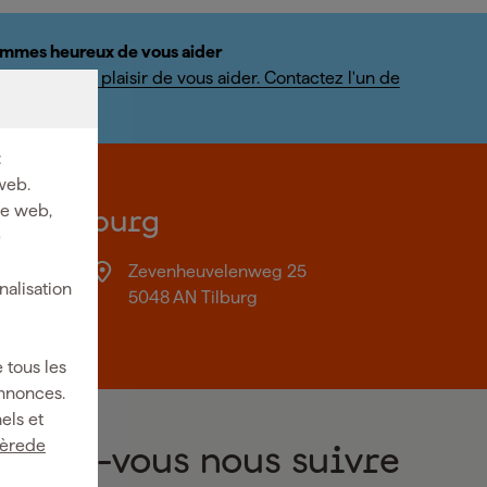
mmes heureux de vous aider
us ferons un plaisir de vous aider. Contactez l'un de
ialistes.
:
web.
ite web,
on à Tilburg
e
Zevenheuvelenweg 25
nalisation
18:00
5048 AN Tilburg
 tous les
annonces.
els et
ièrede
Voulez-vous nous suivre