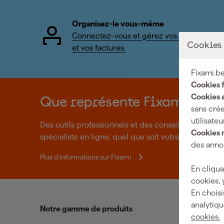
Organisez-le vous-même
Connectez-vous et gérez vos commandes
Cookies
et vos factures.
Fixami.be
Cookies 
Cookies a
Que représente Fixami?
sans crée
utilisateu
Des outils professionnels et des conseils personnal
Cookies 
spécialiste en ligne, quel que soit votre projet. Fixa
des annon
Plus d'informations sur Fixami
En cliqua
cookies, 
En choisi
analytiqu
Notre gamme de produits
cookies.