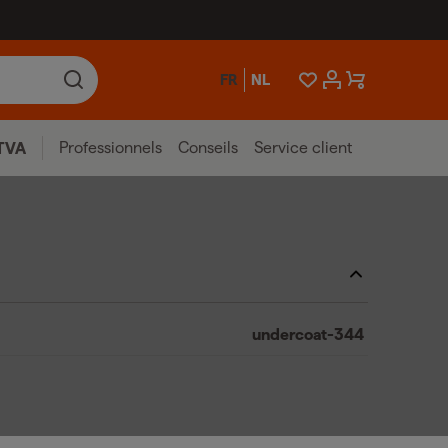
FR
NL
Professionnels
Conseils
Service client
TVA
undercoat-344