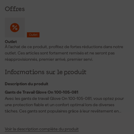
Offres
Outlet
Outlet
À l’achat de ce produit, profitez de fortes réductions dans notre
outlet. Ces articles sont fortement remisés et ne seront pas
réapprovisionnés, premier arrivé, premier servi.
Informations sur le produit
Description du produit
Gants de Travail Glove On 100-105-081
Avec les gants de travail Glove On 100-105-081, vous optez pour
une protection fiable et un confort optimal lors de diverses
tâches. Ces gants sont populaires grâce à leur revêtement en
micro mousse de nitrile, qui vous offre à la fois flexibilité et une
excellente adhérence, même dans des conditions humides ou
Voir la description complète du produit
huileuses. Le matériau respirant garantit que vos mains restent