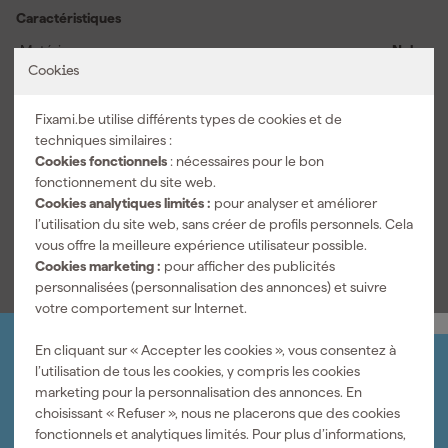
fraîches plus longtemps, ce qui contribue au confort de port tout
Caractéristiques
au long de la journée. Les gants de travail conviennent à diverses
applications et s'adaptent parfaitement à vos mains, vous
Matériau
Nylon
permettant d'effectuer des travaux de précision sans obstacles.
Cookies
Sélectionnez votre taille
8
Grâce à la combinaison de protection, souplesse et facilité
d'utilisation, ces gants sont un choix judicieux pour tous ceux qui
Fixami.be utilise différents types de cookies et de
Colors
s'attaquent régulièrement à diverses tâches.
techniques similaires :
Couleur principale
Gris
Cookies fonctionnels
: nécessaires pour le bon
fonctionnement du site web.
Nom de la couleur
Gris anthracite
Cookies analytiques limités :
pour analyser et améliorer
l’utilisation du site web, sans créer de profils personnels. Cela
Voir toutes les caractéristiques
vous offre la meilleure expérience utilisateur possible.
Cookies marketing :
pour afficher des publicités
personnalisées (personnalisation des annonces) et suivre
votre comportement sur Internet.
En cliquant sur « Accepter les cookies », vous consentez à
Organisez-le vous-même
l’utilisation de tous les cookies, y compris les cookies
Connectez-vous et gérez vos commandes et vos
marketing pour la personnalisation des annonces. En
factures.
choisissant « Refuser », nous ne placerons que des cookies
Bulletin
fonctionnels et analytiques limités. Pour plus d’informations,