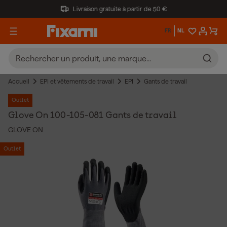
Livraison gratuite à partir de 50 €
FR
NL
Accueil
EPI et vêtements de travail
EPI
Gants de travail
Outlet
Glove On 100-105-081 Gants de travail
GLOVE ON
Outlet