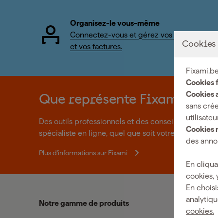
Organisez-le vous-même
Connectez-vous et gérez vos commandes
Cookies
et vos factures.
Fixami.be
Cookies 
Cookies a
Que représente Fixami?
sans crée
utilisateu
Des outils professionnels et des conseils personnal
Cookies 
spécialiste en ligne, quel que soit votre projet. Fixa
des annon
Plus d'informations sur Fixami
En cliqua
cookies, 
En choisi
analytiqu
Notre gamme de produits
cookies.