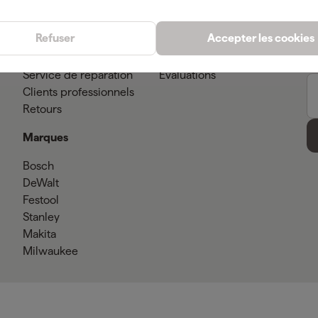
Service client
Conseils
Méthodes de paiement
Actualites
Refuser
Accepter les cookies
Livraison
Showroom
Garantie
À propos de nous
Service de réparation
Evaluations
Clients professionnels
Retours
Marques
Bosch
DeWalt
Festool
Stanley
Makita
Milwaukee