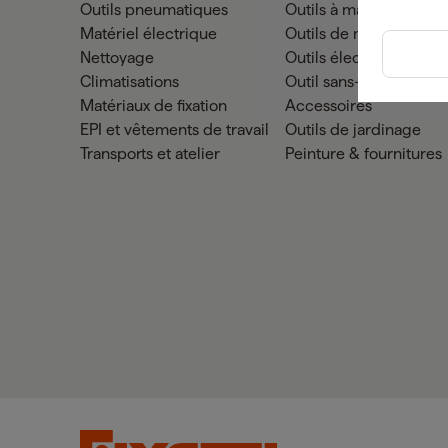
Outils pneumatiques
Outils à main
Matériel électrique
Outils de mesure
Nettoyage
Outils électriques
Climatisations
Outil sans-fil
Matériaux de fixation
Accessoires
EPI et vêtements de travail
Outils de jardinage
Transports et atelier
Peinture & fournitures