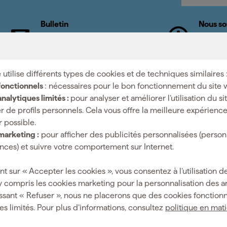
Bulletin
Nous so
Abonnez-vous à la newsletter
Nous no
hebdomadaire
nos spéc
 utilise différents types de cookies et de techniques similaires 
fonctionnels
: nécessaires pour le bon fonctionnement du site 
nalytiques limités :
pour analyser et améliorer l’utilisation du s
Salle d'expositi
r de profils personnels. Cela vous offre la meilleure expérienc
r possible.
isés : nous sommes le
Horaires d'ouvertures
marketing :
pour afficher des publicités personnalisées (person
mi fait mieux.
Lundi à vendredi 08:00 - 
ces) et suivre votre comportement sur Internet.
Samedi 08:00 - 16:00
nt sur « Accepter les cookies », vous consentez à l’utilisation de
y compris les cookies marketing pour la personnalisation des 
ssant « Refuser », nous ne placerons que des cookies fonctionn
es limités. Pour plus d’informations, consultez
politique en mat
Aide & contact
Fixami