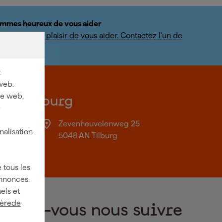
mmes heureux de vous aider
us ferons un plaisir de vous aider. Contactez l'un de
ialistes.
:
web.
ite web,
on à Tilburg
e
Zevenheuvelenweg 25
nalisation
18:00
5048 AN Tilburg
 tous les
annonces.
els et
ièrede
Voulez-vous nous suivre