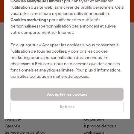
Cookies analytiques limités :
pour analyser et améliorer
Zevenheuvelenweg 25
l’utilisation du site web, sans créer de profils personnels. Cela
5048 AN Tilburg
vous offre la meilleure expérience utilisateur possible.
Cookies marketing :
pour afficher des publicités
personnalisées (personnalisation des annonces) et suivre
votre comportement sur Internet.
Notre gamme de produits
En cliquant sur « Accepter les cookies », vous consentez à
Outils pneumatiques
Outils à main
l’utilisation de tous les cookies, y compris les cookies
Matériel électrique
Outils de mesure
marketing pour la personnalisation des annonces. En
Nettoyage
Outils électriques
choisissant « Refuser », nous ne placerons que des cookies
Climatisations
Outil sans-fil
fonctionnels et analytiques limités. Pour plus d’informations,
Matériaux de fixation
Accessoires
consultez
politique en matièrede cookies.
EPI et vêtements de travail
Outils de jardinage
Transports et atelier
Peinture & fournitures
Accepter les cookies
Aide & contact
Fixami
Refuser
Service client
Conseils
Méthodes de paiement
Actualites
Livraison
Showroom
Garantie
À propos de nous
Service de réparation
Evaluations