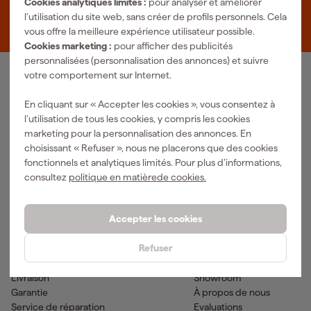
Cookies analytiques limités :
pour analyser et améliorer
Zevenheuvelenweg 25
l’utilisation du site web, sans créer de profils personnels. Cela
5048 AN Tilburg
vous offre la meilleure expérience utilisateur possible.
Cookies marketing :
pour afficher des publicités
personnalisées (personnalisation des annonces) et suivre
votre comportement sur Internet.
Notre gamme de produits
En cliquant sur « Accepter les cookies », vous consentez à
Outils pneumatiques
Outils à main
l’utilisation de tous les cookies, y compris les cookies
Matériel électrique
Outils de mesure
marketing pour la personnalisation des annonces. En
Nettoyage
Outils électriques
choisissant « Refuser », nous ne placerons que des cookies
Climatisations
Outil sans-fil
fonctionnels et analytiques limités. Pour plus d’informations,
Matériaux de fixation
Accessoires
consultez
politique en matièrede cookies.
EPI et vêtements de travail
Outils de jardinage
Transports et atelier
Peinture & fournitures
Accepter les cookies
Aide & contact
Fixami
Refuser
Service client
Conseils
Méthodes de paiement
Actualites
Livraison
Showroom
Garantie
À propos de nous
Service de réparation
Evaluations