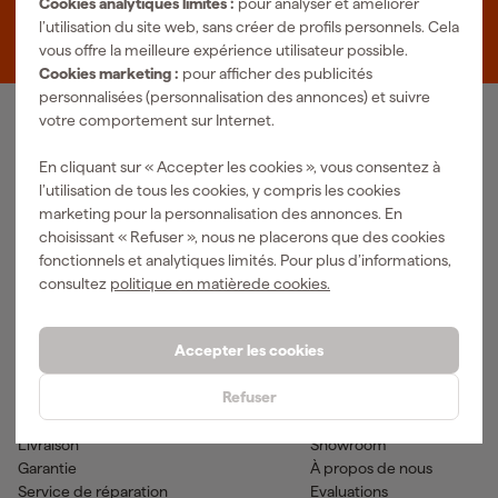
Cookies analytiques limités :
pour analyser et améliorer
Zevenheuvelenweg 25
l’utilisation du site web, sans créer de profils personnels. Cela
5048 AN Tilburg
vous offre la meilleure expérience utilisateur possible.
Cookies marketing :
pour afficher des publicités
personnalisées (personnalisation des annonces) et suivre
votre comportement sur Internet.
Notre gamme de produits
En cliquant sur « Accepter les cookies », vous consentez à
Outils pneumatiques
Outils à main
l’utilisation de tous les cookies, y compris les cookies
Matériel électrique
Outils de mesure
marketing pour la personnalisation des annonces. En
Nettoyage
Outils électriques
choisissant « Refuser », nous ne placerons que des cookies
Climatisations
Outil sans-fil
fonctionnels et analytiques limités. Pour plus d’informations,
Matériaux de fixation
Accessoires
consultez
politique en matièrede cookies.
EPI et vêtements de travail
Outils de jardinage
Transports et atelier
Peinture & fournitures
Accepter les cookies
Aide & contact
Fixami
Refuser
Service client
Conseils
Méthodes de paiement
Actualites
Livraison
Showroom
Garantie
À propos de nous
Service de réparation
Evaluations