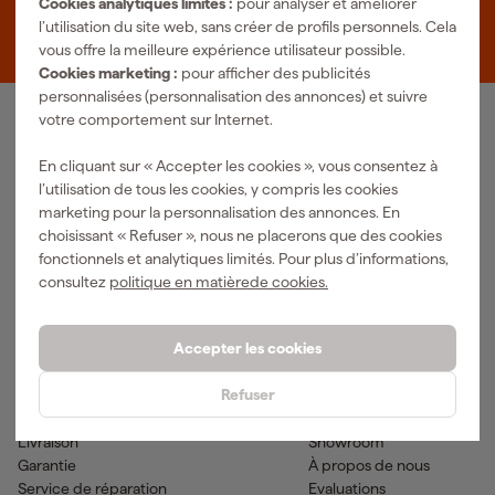
Cookies analytiques limités :
pour analyser et améliorer
Zevenheuvelenweg 25
l’utilisation du site web, sans créer de profils personnels. Cela
5048 AN Tilburg
vous offre la meilleure expérience utilisateur possible.
Cookies marketing :
pour afficher des publicités
personnalisées (personnalisation des annonces) et suivre
votre comportement sur Internet.
Notre gamme de produits
En cliquant sur « Accepter les cookies », vous consentez à
Outils pneumatiques
Outils à main
l’utilisation de tous les cookies, y compris les cookies
Matériel électrique
Outils de mesure
marketing pour la personnalisation des annonces. En
Nettoyage
Outils électriques
choisissant « Refuser », nous ne placerons que des cookies
Climatisations
Outil sans-fil
fonctionnels et analytiques limités. Pour plus d’informations,
Matériaux de fixation
Accessoires
consultez
politique en matièrede cookies.
EPI et vêtements de travail
Outils de jardinage
Transports et atelier
Peinture & fournitures
Accepter les cookies
Aide & contact
Fixami
Refuser
Service client
Conseils
Méthodes de paiement
Actualites
Livraison
Showroom
Garantie
À propos de nous
Service de réparation
Evaluations