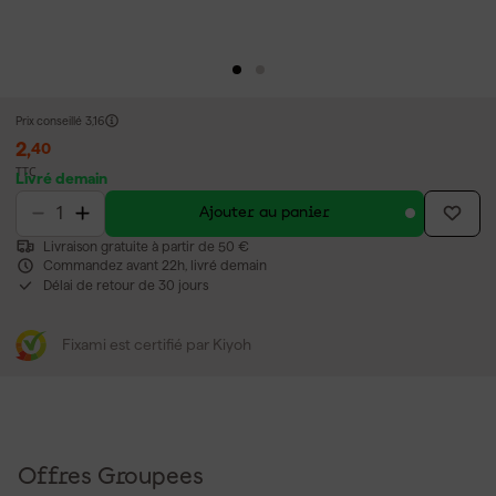
Prix conseillé
3,16
2
,
40
TTC
Livré demain
Ajouter au panier
Livraison gratuite à partir de 50 €
Commandez avant 22h, livré demain
Délai de retour de 30 jours
Fixami est certifié par Kiyoh
Offres Groupees