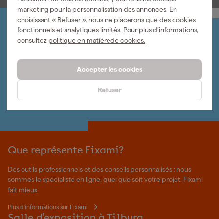
marketing pour la personnalisation des annonces. En
choisissant « Refuser », nous ne placerons que des cookies
fonctionnels et analytiques limités. Pour plus d’informations,
Organisez-le vous-même
consultez
politique en matièrede cookies.
Connectez-vous et gérez vos commandes et vos
factures.
Bulletin
Accepter les cookies
Abonnez-vous à la newsletter hebdomadaire
Nous sommes heureux de vous aider
Refuser
Nous nous ferons un plaisir de vous aider. Contactez l'un
de nos spécialistes.
Que représente Fixami?
Des outils professionnels et des conseils personnalisés : nous
sommes le spécialiste en ligne, quel que soit votre projet. Fixami
fait mieux.
Plus d'informations sur Fixami
Salle d'exposition à Tilburg