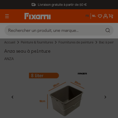
Livraison gratuite à partir de 50 €
FR
NL
Accueil
Peinture & fournitures
Fournitures de peinture
Bac à peintu
Anza seau à peinture
ANZA