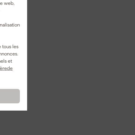
ite web,
e
nalisation
 tous les
annonces.
els et
ièrede