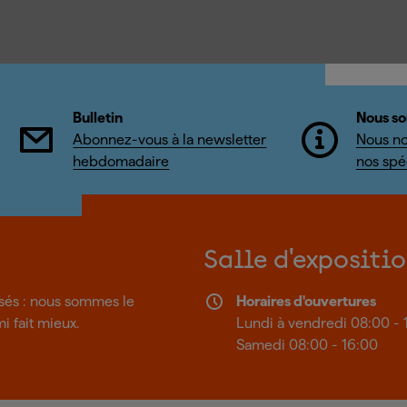
Bulletin
Nous so
Abonnez-vous à la newsletter
Nous no
hebdomadaire
nos spéc
Salle d'expositi
isés : nous sommes le
Horaires d'ouvertures
mi fait mieux.
Lundi à vendredi 08:00 - 
Samedi 08:00 - 16:00