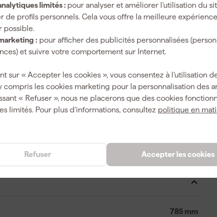
nalytiques limités :
pour analyser et améliorer l’utilisation du s
1500 W
r de profils personnels. Cela vous offre la meilleure expérienc
r possible.
marketing :
pour afficher des publicités personnalisées (person
ces) et suivre votre comportement sur Internet.
256 l/min
nt sur « Accepter les cookies », vous consentez à l’utilisation de
50 l
y compris les cookies marketing pour la personnalisation des 
ssant « Refuser », nous ne placerons que des cookies fonctionn
78 dB
es limités. Pour plus d’informations, consultez
politique en mat
8 Bar
185 l/min
Refuser
Accepter les cookies
1450 rpm
785 mm