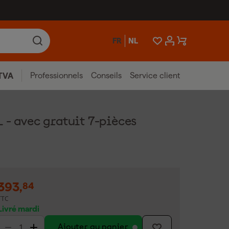
FR
NL
Professionnels
Conseils
Service client
TVA
 - avec gratuit 7-pièces
393
,
84
TTC
Livré mardi
Ajouter au panier