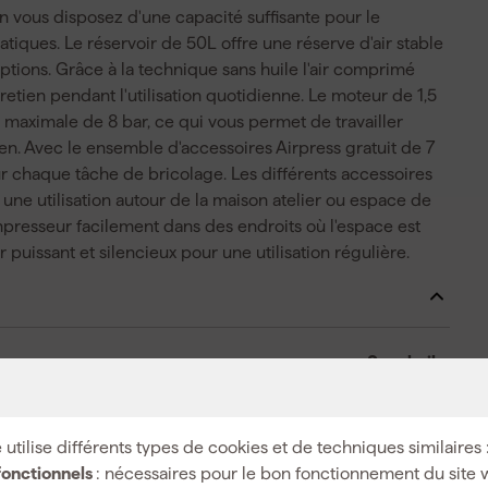
in vous disposez d'une capacité suffisante pour le
tiques. Le réservoir de 50L offre une réserve d'air stable
uptions. Grâce à la technique sans huile l'air comprimé
tien pendant l'utilisation quotidienne. Le moteur de 1,5
 maximale de 8 bar, ce qui vous permet de travailler
ien. Avec le ensemble d'accessoires Airpress gratuit de 7
r chaque tâche de bricolage. Les différents accessoires
une utilisation autour de la maison atelier ou espace de
mpresseur facilement dans des endroits où l'espace est
puissant et silencieux pour une utilisation régulière.
Sans huile
 utilise différents types de cookies et de techniques similaires 
fonctionnels
: nécessaires pour le bon fonctionnement du site 
Secteur