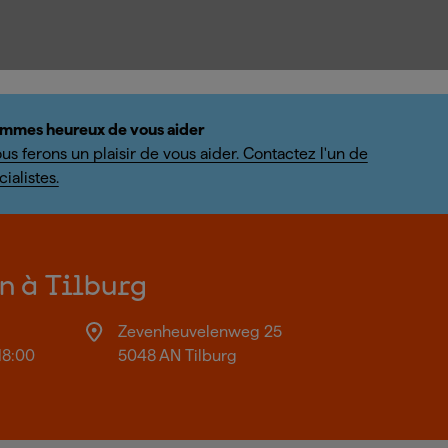
mmes heureux de vous aider
us ferons un plaisir de vous aider. Contactez l'un de
ialistes.
on à Tilburg
Zevenheuvelenweg 25
18:00
5048 AN Tilburg