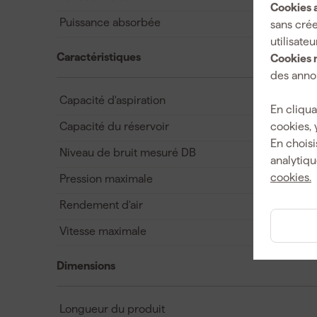
Cookies a
Puissance absorbée
sans crée
utilisateu
Caractéristiques
Cookies 
des annon
Capacité d'aspiration
En cliqua
Capacité du réservoir
cookies, 
En choisi
Niveau de bruit mesuré DB
analytiqu
cookies.
Pression maximale
Rendement d'air
Vitesse maximale
Dimensions
Longueur du produit