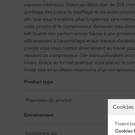
espaces intérieurs. Grâce au débit d'air de 256 l/m
gonflage des pneus le soufflage et les outils pneuma
afin que vous travailliez plus longtemps sans interr
reste propre et le compresseur demande peu d'entre
kW fournit des performances fiables à une pression
efficacement à l'assemblage et aux travaux d'entret
pièces vous vous mettez directement au travail pou
rendent ce compresseur d'air extra polyvalent pour 
loisirs. Grâce au format pratique vous placez le co
limité tout en profitant néanmoins d'un compresseur 
Product type
Propriétés du produit
Cookies
Entraînement
Fixami.be
Cookies 
Fonctionne sur