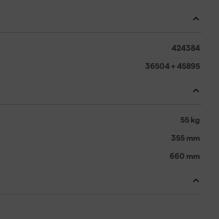
424384
36504 + 45895
55 kg
355 mm
660 mm